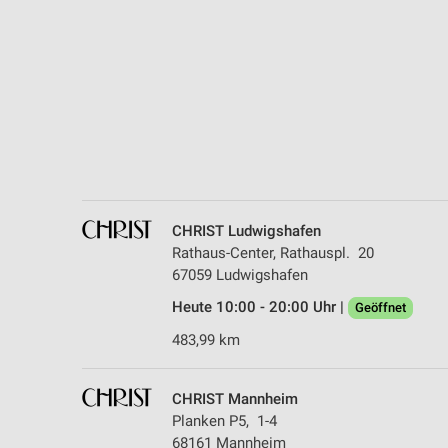
Messung der Performance von Inhalten
Analyse von Zielgruppen durch Statistiken oder Kombinationen 
Quellen
Entwicklung und Verbesserung der Angebote
Verwendung reduzierter Daten zur Auswahl von Inhalten
IAB-Besonderheiten:
Verwendung genauer Standortdaten
CHRIST Ludwigshafen
Rathaus-Center, Rathauspl. 20
Geräte anhand von aktiv angeforderten Informationen identifizie
67059 Ludwigshafen
Nicht-IAB-Verarbeitungszwecke:
Heute 10:00 - 20:00 Uhr |
Geöffnet
Notwendig
483,99 km
Performance
CHRIST Mannheim
Funktional
Planken P5, 1-4
68161 Mannheim
Werbung