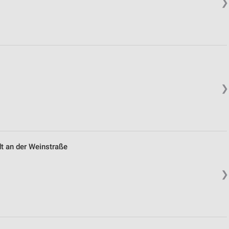
❯
❯
t an der Weinstraße
❯