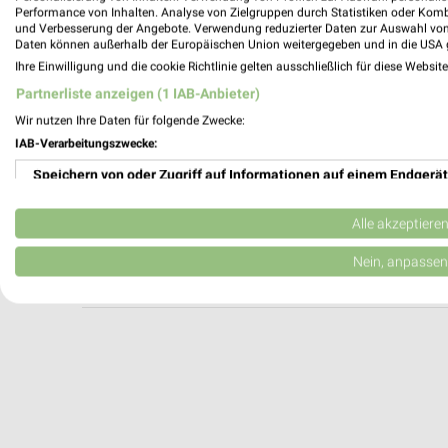
Juwelier Räth Ludwigshafen
Performance von Inhalten. Analyse von Zielgruppen durch Statistiken oder Kom
und Verbesserung der Angebote. Verwendung reduzierter Daten zur Auswahl von
Wredestraße 17
Daten können außerhalb der Europäischen Union weitergegeben und in die USA 
67059 Ludwigshafen
Ihre Einwilligung und die cookie Richtlinie gelten ausschließlich für diese Websit
Heute
geschlossen
Partnerliste anzeigen (1 IAB-Anbieter)
483,99 km
Wir nutzen Ihre Daten für folgende Zwecke:
IAB-Verarbeitungszwecke:
Speichern von oder Zugriff auf Informationen auf einem Endgerät
CHRIST Ludwigshafen
Im Zollhof 4
Verwendung reduzierter Daten zur Auswahl von Werbeanzeigen
67061 Ludwigshafen
Alle akzeptiere
Heute 10:00 - 20:00 Uhr |
Geöffnet
Erstellung von Profilen für personalisierte Werbung
Nein, anpassen
483,74 km
Verwendung von Profilen zur Auswahl personalisierter Werbung
Erstellung von Profilen zur Personalisierung von Inhalten
Verwendung von Profilen zur Auswahl personalisierter Inhalte
Messung der Werbeleistung