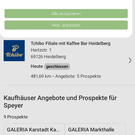
Performance von Inhalten. Analyse von Zielgruppen durch Statistiken oder
69126 Heidelberg
❯
Kombinationen von Daten aus verschiedenen Quellen. Entwicklung und
Verbesserung der Angebote. Verwendung reduzierter Daten zur Auswahl
Alle akzeptieren
Heute
geschlossen
von Inhalten.
Daten können außerhalb der Europäischen Union weitergegeben und in die
Nein, anpassen
481,69 km
USA gesendet werden.
Ihre Einwilligung und die cookie Richtlinie gelten ausschließlich für diese
Website/App.
Tchibo Filiale mit Kaffee Bar Heidelberg
Partnerliste anzeigen (1 IAB-Anbieter)
Hertzstr. 1
Wir nutzen Ihre Daten für folgende Zwecke:
69126 Heidelberg
❯
IAB-Verarbeitungszwecke:
Heute
geschlossen
Speichern von oder Zugriff auf Informationen
481,69 km • Angebote: 5 Prospekte
auf einem Endgerät
Verwendung reduzierter Daten zur Auswahl von
Werbeanzeigen
Kaufhäuser Angebote und Prospekte für
Speyer
Erstellung von Profilen für personalisierte
Werbung
9 Prospekte
Verwendung von Profilen zur Auswahl
personalisierter Werbung
GALERIA Karstadt Kaufhof
GALERIA Markthalle