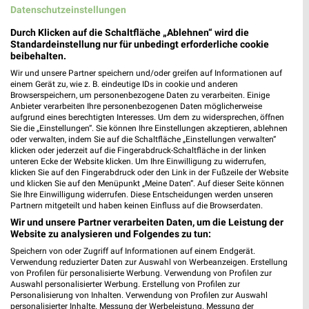
Datenschutzeinstellungen
483,93 km
Durch Klicken auf die Schaltfläche „Ablehnen“ wird die
Standardeinstellung nur für unbedingt erforderliche cookie
beibehalten.
Tchibo Filiale mit Kaffee Bar Mannheim
Wir und unsere Partner speichern und/oder greifen auf Informationen auf
O 7, 14
einem Gerät zu, wie z. B. eindeutige IDs in cookie und anderen
68161 Mannheim
Browserspeichern, um personenbezogene Daten zu verarbeiten. Einige
❯
Anbieter verarbeiten Ihre personenbezogenen Daten möglicherweise
Heute
geschlossen
aufgrund eines berechtigten Interesses. Um dem zu widersprechen, öffnen
Sie die „Einstellungen“. Sie können Ihre Einstellungen akzeptieren, ablehnen
482,48 km • Angebote: 5 Prospekte
oder verwalten, indem Sie auf die Schaltfläche „Einstellungen verwalten“
klicken oder jederzeit auf die Fingerabdruck-Schaltfläche in der linken
unteren Ecke der Website klicken. Um Ihre Einwilligung zu widerrufen,
klicken Sie auf den Fingerabdruck oder den Link in der Fußzeile der Website
GALERIA Mannheim
und klicken Sie auf den Menüpunkt „Meine Daten“. Auf dieser Seite können
P 1 1
Sie Ihre Einwilligung widerrufen. Diese Entscheidungen werden unseren
Partnern mitgeteilt und haben keinen Einfluss auf die Browserdaten.
68161 Mannheim
❯
Wir und unsere Partner verarbeiten Daten, um die Leistung der
Heute
geschlossen
Website zu analysieren und Folgendes zu tun:
482,54 km • Angebote: 3 Prospekte
Speichern von oder Zugriff auf Informationen auf einem Endgerät.
Verwendung reduzierter Daten zur Auswahl von Werbeanzeigen. Erstellung
von Profilen für personalisierte Werbung. Verwendung von Profilen zur
Auswahl personalisierter Werbung. Erstellung von Profilen zur
Ernsting's family Heidelberg
Personalisierung von Inhalten. Verwendung von Profilen zur Auswahl
personalisierter Inhalte. Messung der Werbeleistung. Messung der
Hertzstr. 1