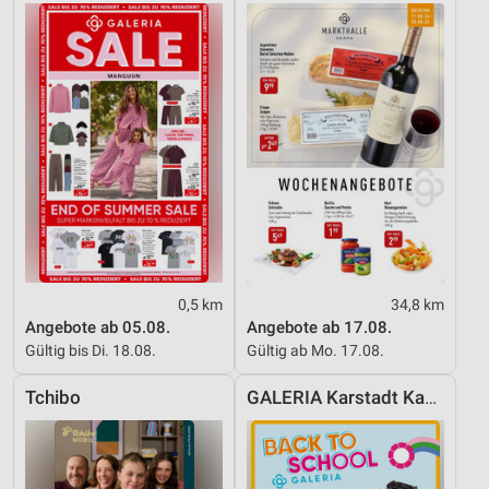
Erstellung von Profilen zur Personalisierung
von Inhalten
Verwendung von Profilen zur Auswahl
personalisierter Inhalte
Messung der Werbeleistung
Messung der Performance von Inhalten
Analyse von Zielgruppen durch Statistiken oder
Kombinationen von Daten aus verschiedenen
Quellen
0,5 km
34,8 km
Entwicklung und Verbesserung der Angebote
Angebote ab 05.08.
Angebote ab 17.08.
Gültig bis Di. 18.08.
Gültig ab Mo. 17.08.
Verwendung reduzierter Daten zur Auswahl von
Inhalten
Tchibo
GALERIA Karstadt Kaufhof
IAB-Besonderheiten:
Verwendung genauer Standortdaten