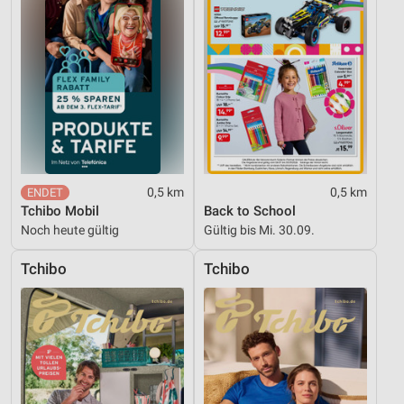
Geräte anhand von aktiv angeforderten
Informationen identifizieren
Nicht-IAB-Verarbeitungszwecke:
Notwendig
Performance
Funktional
Werbung
0,5 km
0,5 km
Tchibo Mobil
Back to School
Noch heute gültig
Gültig bis Mi. 30.09.
Tchibo
Tchibo