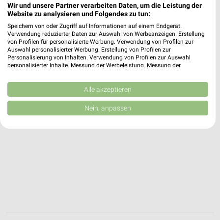
67105 Schifferstadt
Wir und unsere Partner verarbeiten Daten, um die Leistung der
❯
Website zu analysieren und Folgendes zu tun:
Heute 08:00 - 20:00 Uhr |
Geschlossen
Speichern von oder Zugriff auf Informationen auf einem Endgerät.
Verwendung reduzierter Daten zur Auswahl von Werbeanzeigen. Erstellung
5,64 km
von Profilen für personalisierte Werbung. Verwendung von Profilen zur
Auswahl personalisierter Werbung. Erstellung von Profilen zur
Personalisierung von Inhalten. Verwendung von Profilen zur Auswahl
personalisierter Inhalte. Messung der Werbeleistung. Messung der
Performance von Inhalten. Analyse von Zielgruppen durch Statistiken oder
Kombinationen von Daten aus verschiedenen Quellen. Entwicklung und
Verbesserung der Angebote. Verwendung reduzierter Daten zur Auswahl
Alle akzeptieren
von Inhalten.
Daten können außerhalb der Europäischen Union weitergegeben und in die
Nein, anpassen
USA gesendet werden.
Ihre Einwilligung und die cookie Richtlinie gelten ausschließlich für diese
Website/App.
Partnerliste anzeigen (1 IAB-Anbieter)
Wir nutzen Ihre Daten für folgende Zwecke:
IAB-Verarbeitungszwecke:
Speichern von oder Zugriff auf Informationen
auf einem Endgerät
Verwendung reduzierter Daten zur Auswahl von