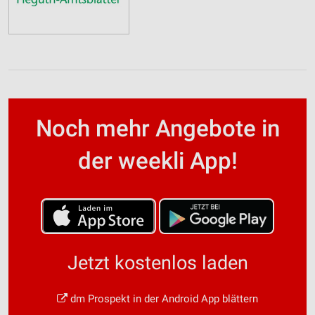
Noch mehr Angebote in
der weekli App!
Jetzt kostenlos laden
dm Prospekt in der Android App blättern