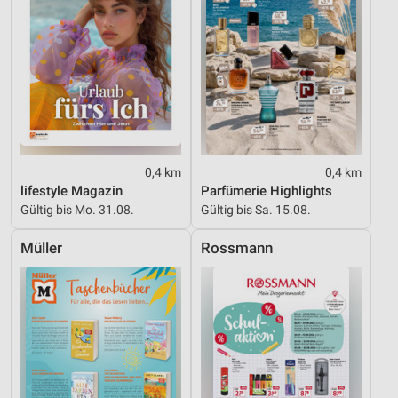
Verwendung reduzierter Daten zur Auswahl von
Inhalten
IAB-Besonderheiten:
Verwendung genauer Standortdaten
Geräte anhand von aktiv angeforderten
Informationen identifizieren
0,4 km
0,4 km
Nicht-IAB-Verarbeitungszwecke:
lifestyle Magazin
Parfümerie Highlights
Notwendig
Gültig bis Mo. 31.08.
Gültig bis Sa. 15.08.
Performance
Müller
Rossmann
Funktional
Werbung