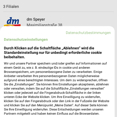
3 Filialen
dm Speyer
Maximilianstraße 38
67346 Speyer
Datenschutzbestimmungen
❯
Heute 08:30 - 20:00 Uhr |
Datenschutzeinstellungen
Geschlossen
2,34 km
Durch Klicken auf die Schaltfläche „Ablehnen“ wird die
Standardeinstellung nur für unbedingt erforderliche cookie
beibehalten.
dm Speyer
Wir und unsere Partner speichern und/oder greifen auf Informationen auf
einem Gerät zu, wie z. B. eindeutige IDs in cookie und anderen
St.-German-Straße 9 a
Browserspeichern, um personenbezogene Daten zu verarbeiten. Einige
67346 Speyer
Anbieter verarbeiten Ihre personenbezogenen Daten möglicherweise
❯
aufgrund eines berechtigten Interesses. Um dem zu widersprechen, öffnen
Heute 08:00 - 20:30 Uhr |
Geschlossen
Sie die „Einstellungen“. Sie können Ihre Einstellungen akzeptieren, ablehnen
oder verwalten, indem Sie auf die Schaltfläche „Einstellungen verwalten“
2,90 km
klicken oder jederzeit auf die Fingerabdruck-Schaltfläche in der linken
unteren Ecke der Website klicken. Um Ihre Einwilligung zu widerrufen,
klicken Sie auf den Fingerabdruck oder den Link in der Fußzeile der Website
und klicken Sie auf den Menüpunkt „Meine Daten“. Auf dieser Seite können
dm Schifferstadt
Sie Ihre Einwilligung widerrufen. Diese Entscheidungen werden unseren
Waldspitzweg 3
Partnern mitgeteilt und haben keinen Einfluss auf die Browserdaten.