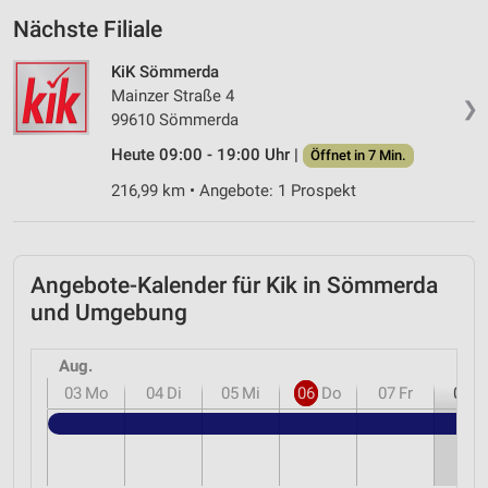
Nächste Filiale
KiK Sömmerda
Mainzer Straße 4
❯
99610 Sömmerda
Heute 09:00 - 19:00 Uhr |
Öffnet in 7 Min.
216,99 km • Angebote: 1 Prospekt
Angebote-Kalender für Kik in Sömmerda
und Umgebung
Aug.
03
Mo
04
Di
05
Mi
06
Do
07
Fr
08
S