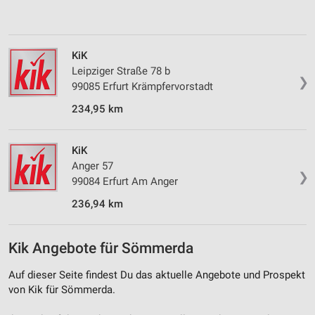
Analyse von Zielgruppen durch Statistiken oder
Kombinationen von Daten aus verschiedenen
Quellen
KiK
Entwicklung und Verbesserung der Angebote
Leipziger Straße 78 b
❯
99085 Erfurt Krämpfervorstadt
Verwendung reduzierter Daten zur Auswahl von
234,95 km
Inhalten
IAB-Besonderheiten:
KiK
Verwendung genauer Standortdaten
Anger 57
❯
99084 Erfurt Am Anger
Geräte anhand von aktiv angeforderten
Informationen identifizieren
236,94 km
Nicht-IAB-Verarbeitungszwecke:
Notwendig
Kik Angebote für Sömmerda
Performance
Auf dieser Seite findest Du das aktuelle Angebote und Prospekt
von Kik für Sömmerda.
Funktional