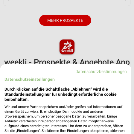
MEHR PROSPEKTE
weekli - Prospekte & Angebote App
Datenschutzbestimmungen
Alle Kik Angebote immer griffbereit – mit der kostenlosen
weekli App für iOS & Android.
Datenschutzeinstellungen
Durch Klicken auf die Schaltfläche „Ablehnen“ wird die
✔
Standortgenaue Angebote
Standardeinstellung nur für unbedingt erforderliche cookie
✔
Folge deinem Lieblingshändler
beibehalten.
✔
Push-Benachrichtigungen bei neuen Prospekten
Wir und unsere Partner speichern und/oder greifen auf Informationen auf
✔
Einkaufsliste - Einkauf stressfrei planen
einem Gerät zu, wie z. B. eindeutige IDs in cookie und anderen
Browserspeichern, um personenbezogene Daten zu verarbeiten. Einige
Anbieter verarbeiten Ihre personenbezogenen Daten möglicherweise
JETZT LADEN UND SPAREN!
aufgrund eines berechtigten Interesses. Um dem zu widersprechen, öffnen
Sie die „Einstellungen“. Sie können Ihre Einstellungen akzeptieren, ablehnen