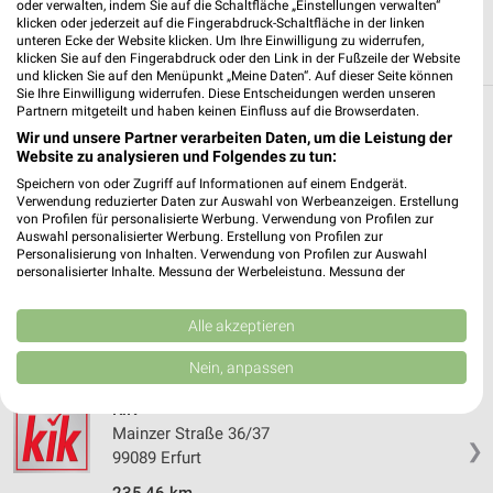
oder verwalten, indem Sie auf die Schaltfläche „Einstellungen verwalten“
klicken oder jederzeit auf die Fingerabdruck-Schaltfläche in der linken
unteren Ecke der Website klicken. Um Ihre Einwilligung zu widerrufen,
klicken Sie auf den Fingerabdruck oder den Link in der Fußzeile der Website
und klicken Sie auf den Menüpunkt „Meine Daten“. Auf dieser Seite können
Sie Ihre Einwilligung widerrufen. Diese Entscheidungen werden unseren
Partnern mitgeteilt und haben keinen Einfluss auf die Browserdaten.
Weitere Kik Geschäfte mit Angeboten in und
Wir und unsere Partner verarbeiten Daten, um die Leistung der
um Sömmerda
Website zu analysieren und Folgendes zu tun:
Speichern von oder Zugriff auf Informationen auf einem Endgerät.
Verwendung reduzierter Daten zur Auswahl von Werbeanzeigen. Erstellung
5 Geschäfte und Orte
von Profilen für personalisierte Werbung. Verwendung von Profilen zur
Auswahl personalisierter Werbung. Erstellung von Profilen zur
Personalisierung von Inhalten. Verwendung von Profilen zur Auswahl
Kik Angebote in Erfurt Roter Berg
personalisierter Inhalte. Messung der Werbeleistung. Messung der
Erfurt Roter Berg, Deutschland
Performance von Inhalten. Analyse von Zielgruppen durch Statistiken oder
❯
Kombinationen von Daten aus verschiedenen Quellen. Entwicklung und
Verbesserung der Angebote. Verwendung reduzierter Daten zur Auswahl
Alle akzeptieren
von Inhalten.
234,16 km
Daten können außerhalb der Europäischen Union weitergegeben und in die
Nein, anpassen
USA gesendet werden.
Ihre Einwilligung und die cookie Richtlinie gelten ausschließlich für diese
KiK
Website/App.
Mainzer Straße 36/37
Partnerliste anzeigen (1 IAB-Anbieter)
❯
99089 Erfurt
Wir nutzen Ihre Daten für folgende Zwecke:
235,46 km