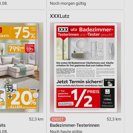
4.08.
Noch morgen gültig
XXXLutz
von Daten aus verschiedenen
ren
52,3 km
52,3 km
its
Badezimmer-Testerinnen
4.08.
Noch heute gültig