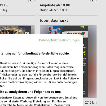
3 km
3 km
03.08.
Angebote ab 10.08.
ültig
Gültig ab Mo. 10.08.
toom Baumarkt
Datenschutzbestimmungen
tellung nur für unbedingt erforderliche cookie
erät zu, wie z. B. eindeutige IDs in cookie und anderen
verarbeiten Ihre personenbezogenen Daten möglicherweise
„Einstellungen“. Sie können Ihre Einstellungen akzeptieren,
 klicken oder jederzeit auf die Fingerabdruck-Schaltfläche in
klicken Sie auf den Fingerabdruck oder den Link in der Fußzeile
önnen Sie Ihre Einwilligung widerrufen. Diese Entscheidungen
ten.
ite zu analysieren und Folgendes zu tun:
reduzierter Daten zur Auswahl von Werbeanzeigen. Erstellung
ersonalisierter Werbung. Erstellung von Profilen zur
9,7 km
27,5 km
ierter Inhalte. Messung der Werbeleistung. Messung der