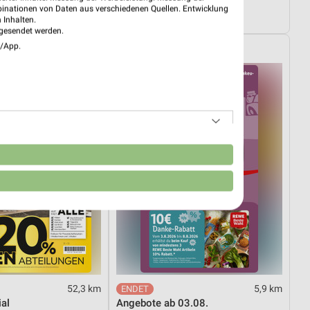
03.08.
Angebote ab 03.08.
binationen von Daten aus verschiedenen Quellen. Entwicklung
ültig
Noch heute gültig
 Inhalten.
gesendet werden.
e/App.
REWE
n
52,3 km
5,9 km
al
Angebote ab 03.08.