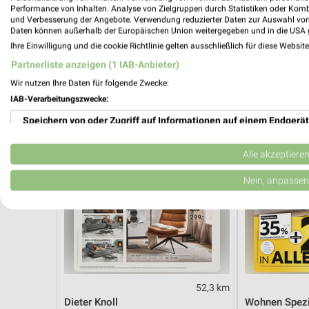
Angebote ab 03.08.
Angebote ab 
Performance von Inhalten. Analyse von Zielgruppen durch Statistiken oder Kom
Noch morgen gültig
Noch morgen g
und Verbesserung der Angebote. Verwendung reduzierter Daten zur Auswahl von
Daten können außerhalb der Europäischen Union weitergegeben und in die USA 
Ihre Einwilligung und die cookie Richtlinie gelten ausschließlich für diese Websit
XXXLutz
XXXLutz
Partnerliste anzeigen (1 IAB-Anbieter)
Wir nutzen Ihre Daten für folgende Zwecke:
IAB-Verarbeitungszwecke:
Speichern von oder Zugriff auf Informationen auf einem Endgerät
Verwendung reduzierter Daten zur Auswahl von Werbeanzeigen
Alle akzeptiere
Erstellung von Profilen für personalisierte Werbung
Nein, anpassen
Verwendung von Profilen zur Auswahl personalisierter Werbung
Erstellung von Profilen zur Personalisierung von Inhalten
Verwendung von Profilen zur Auswahl personalisierter Inhalte
52,3 km
Messung der Werbeleistung
Dieter Knoll
Wohnen Spezi