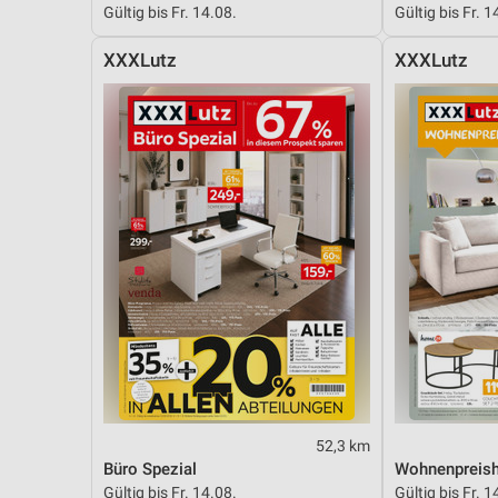
Gültig bis Fr. 14.08.
Gültig bis Fr. 1
Messung der Performance von Inhalten
XXXLutz
XXXLutz
Analyse von Zielgruppen durch Statistiken oder Kombinationen 
Quellen
Entwicklung und Verbesserung der Angebote
Verwendung reduzierter Daten zur Auswahl von Inhalten
IAB-Besonderheiten:
Verwendung genauer Standortdaten
Geräte anhand von aktiv angeforderten Informationen identifizie
Nicht-IAB-Verarbeitungszwecke:
Notwendig
Performance
52,3 km
Funktional
Büro Spezial
Wohnenpreish
Gültig bis Fr. 14.08.
Gültig bis Fr. 1
Werbung