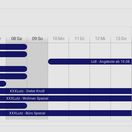
r
08
Sa
09
So
10
Mo
11
Di
12
Mi
13
Do
Lidl - Angebote ab 10.08.
XXXLutz - Dieter Knoll
XXXLutz - Wohnen Spezial
XXXLutz - Büro Spezial