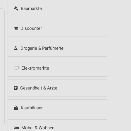
Baumärkte
Discounter
14
Fr
15
Sa
16
So
17
Mo
18
Di
19
Mi
Drogerie & Parfümerie
Elektromärkte
Gesundheit & Ärzte
Kaufhäuser
Möbel & Wohnen