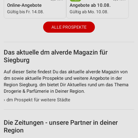
Informationen identifizieren
Online-Angebote
Angebote ab 10.08.
Gültig bis Fr. 14.08.
Gültig ab Mo. 10.08.
Nicht-IAB-Verarbeitungszwecke:
Notwendig
ALLE PROSPEKTE
Performance
Funktional
Das aktuelle dm alverde Magazin für
Siegburg
Werbung
Auf dieser Seite findest Du das aktuelle alverde Magazin von
dm sowie aktuelle Prospekte und weitere Angebote in der
Region Siegburg. dm bietet Dir Aktuelles rund um das Thema
Drogerie & Parfümerie in Deiner Region.
›
dm Prospekt für weitere Städte
Die Zeitungen - unsere Partner in deiner
Region