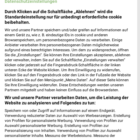
Datenschutzeinstellungen
dm
Durch Klicken auf die Schaltfläche „Ablehnen“ wird die
Standardeinstellung nur für unbedingt erforderliche cookie
Schulstraße 7
beibehalten.
❯
53757 Sankt Augustin
Wir und unsere Partner speichern und/oder greifen auf Informationen auf
469,25 km
einem Gerät zu, wie z. B. eindeutige IDs in cookie und anderen
Browserspeichern, um personenbezogene Daten zu verarbeiten. Einige
Anbieter verarbeiten Ihre personenbezogenen Daten möglicherweise
aufgrund eines berechtigten Interesses. Um dem zu widersprechen, öffnen
Drogerie & Parfümerie Angebote für Siegburg
Sie die „Einstellungen“. Sie können Ihre Einstellungen akzeptieren, ablehnen
oder verwalten, indem Sie auf die Schaltfläche „Einstellungen verwalten“
und Umgebung
klicken oder jederzeit auf die Fingerabdruck-Schaltfläche in der linken
unteren Ecke der Website klicken. Um Ihre Einwilligung zu widerrufen,
6 Prospekte
klicken Sie auf den Fingerabdruck oder den Link in der Fußzeile der Website
und klicken Sie auf den Menüpunkt „Meine Daten“. Auf dieser Seite können
Sie Ihre Einwilligung widerrufen. Diese Entscheidungen werden unseren
Müller
Müller
Partnern mitgeteilt und haben keinen Einfluss auf die Browserdaten.
Wir und unsere Partner verarbeiten Daten, um die Leistung der
Website zu analysieren und Folgendes zu tun:
Speichern von oder Zugriff auf Informationen auf einem Endgerät.
Verwendung reduzierter Daten zur Auswahl von Werbeanzeigen. Erstellung
von Profilen für personalisierte Werbung. Verwendung von Profilen zur
Auswahl personalisierter Werbung. Erstellung von Profilen zur
Personalisierung von Inhalten. Verwendung von Profilen zur Auswahl
personalisierter Inhalte. Messung der Werbeleistung. Messung der