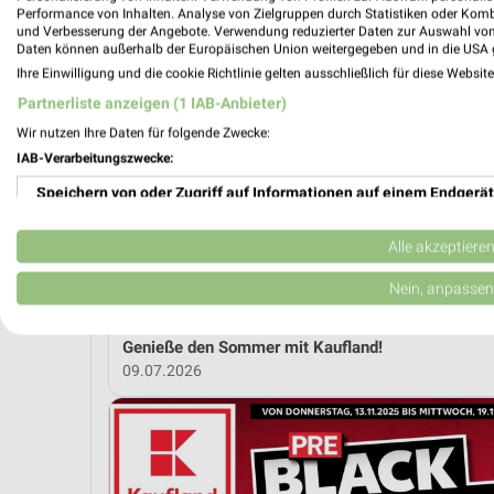
Performance von Inhalten. Analyse von Zielgruppen durch Statistiken oder Kom
und Verbesserung der Angebote. Verwendung reduzierter Daten zur Auswahl von
MEH
Daten können außerhalb der Europäischen Union weitergegeben und in die USA 
Ihre Einwilligung und die cookie Richtlinie gelten ausschließlich für diese Websit
Partnerliste anzeigen (1 IAB-Anbieter)
weekli Magazin
Wir nutzen Ihre Daten für folgende Zwecke:
IAB-Verarbeitungszwecke:
Speichern von oder Zugriff auf Informationen auf einem Endgerät
Verwendung reduzierter Daten zur Auswahl von Werbeanzeigen
Alle akzeptiere
Erstellung von Profilen für personalisierte Werbung
Nein, anpassen
Verwendung von Profilen zur Auswahl personalisierter Werbung
Genieße den Sommer mit Kaufland!
09.07.2026
Erstellung von Profilen zur Personalisierung von Inhalten
Verwendung von Profilen zur Auswahl personalisierter Inhalte
Messung der Werbeleistung