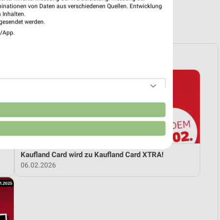
binationen von Daten aus verschiedenen Quellen. Entwicklung
 Inhalten.
R PROSPEKTE
gesendet werden.
e/App.
n
Kaufland Card wird zu Kaufland Card XTRA!
06.02.2026