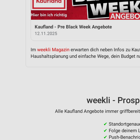
Messung der Performance von Inhalten
Analyse von Zielgruppen durch Statistiken oder Kombinationen 
Quellen
Kaufland - Pre Black Week Angebote
12.11.2025
Entwicklung und Verbesserung der Angebote
Verwendung reduzierter Daten zur Auswahl von Inhalten
Im
weekli Magazin
erwarten dich neben Infos zu Kauf
Haushaltsplanung und einfache Wege, dein Budget na
IAB-Besonderheiten:
Verwendung genauer Standortdaten
Geräte anhand von aktiv angeforderten Informationen identifizie
Nicht-IAB-Verarbeitungszwecke:
weekli - Pros
Notwendig
Alle Kaufland Angebote immer griffbereit
Performance
✔
Standortgenau
Funktional
✔
Folge deinem L
✔
Push-Benachric
Werbung