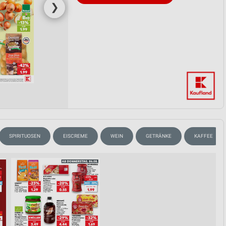
❯
SPIRITUOSEN
EISCREME
WEIN
GETRÄNKE
KAFFEE