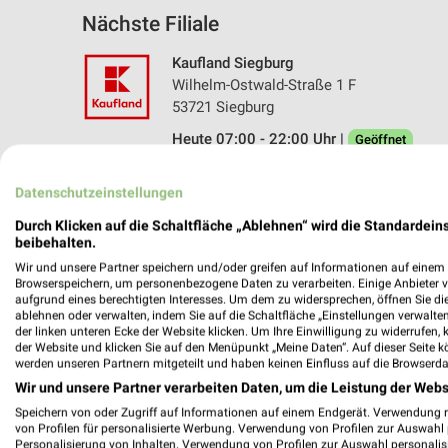
Nächste Filiale
Kaufland Siegburg
Wilhelm-Ostwald-Straße 1 F
53721 Siegburg
Heute 07:00 - 22:00 Uhr |
Geöffnet
467,48 km • Angebote: 2 Prospekte
Datenschutzeinstellungen
Durch Klicken auf die Schaltfläche „Ablehnen“ wird die Standardeins
beibehalten.
Angebote-Kalender für Kaufland in 
Wir und unsere Partner speichern und/oder greifen auf Informationen auf einem G
Browserspeichern, um personenbezogene Daten zu verarbeiten. Einige Anbieter 
aufgrund eines berechtigten Interesses. Um dem zu widersprechen, öffnen Sie die 
Aug.
ablehnen oder verwalten, indem Sie auf die Schaltfläche „Einstellungen verwalten“
03
Mo
04
Di
05
Mi
06
Do
07
F
der linken unteren Ecke der Website klicken. Um Ihre Einwilligung zu widerrufen, 
der Website und klicken Sie auf den Menüpunkt „Meine Daten“. Auf dieser Seite k
werden unseren Partnern mitgeteilt und haben keinen Einfluss auf die Browserda
Wir und unsere Partner verarbeiten Daten, um die Leistung der Webs
Speichern von oder Zugriff auf Informationen auf einem Endgerät. Verwendung 
von Profilen für personalisierte Werbung. Verwendung von Profilen zur Auswahl p
Personalisierung von Inhalten. Verwendung von Profilen zur Auswahl personalis