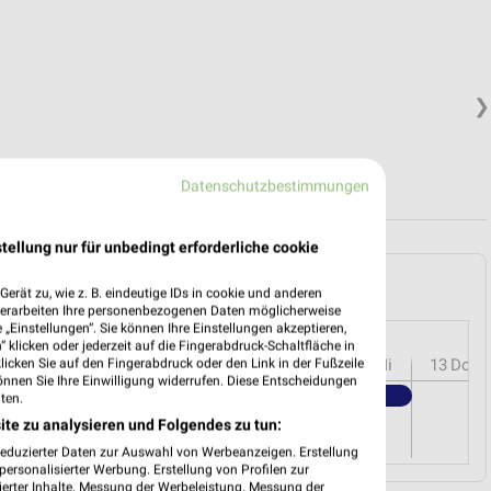
❯
Datenschutzbestimmungen
tellung nur für unbedingt erforderliche cookie
Siegburg und Umgebung
erät zu, wie z. B. eindeutige IDs in cookie und anderen
verarbeiten Ihre personenbezogenen Daten möglicherweise
„Einstellungen“. Sie können Ihre Einstellungen akzeptieren,
 klicken oder jederzeit auf die Fingerabdruck-Schaltfläche in
r
08
Sa
09
So
10
Mo
11
Di
12
Mi
13
Do
klicken Sie auf den Fingerabdruck oder den Link in der Fußzeile
önnen Sie Ihre Einwilligung widerrufen. Diese Entscheidungen
Kaufland - Angebote ab 06.08.
ten.
ite zu analysieren und Folgendes zu tun:
reduzierter Daten zur Auswahl von Werbeanzeigen. Erstellung
ersonalisierter Werbung. Erstellung von Profilen zur
ierter Inhalte. Messung der Werbeleistung. Messung der