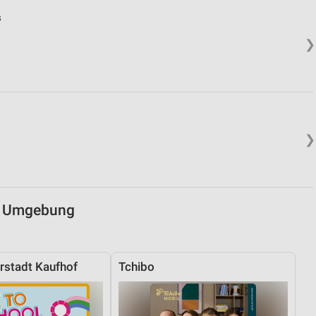
s
von Daten aus verschiedenen
❯
❯
ren
nd Umgebung
stadt Kaufhof
Tchibo