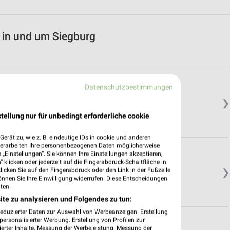
 in und um Siegburg
Datenschutzbestimmungen
❯
tellung nur für unbedingt erforderliche cookie
erät zu, wie z. B. eindeutige IDs in cookie und anderen
verarbeiten Ihre personenbezogenen Daten möglicherweise
„Einstellungen“. Sie können Ihre Einstellungen akzeptieren,
 klicken oder jederzeit auf die Fingerabdruck-Schaltfläche in
klicken Sie auf den Fingerabdruck oder den Link in der Fußzeile
❯
önnen Sie Ihre Einwilligung widerrufen. Diese Entscheidungen
ten.
ite zu analysieren und Folgendes zu tun:
reduzierter Daten zur Auswahl von Werbeanzeigen. Erstellung
ersonalisierter Werbung. Erstellung von Profilen zur
ierter Inhalte. Messung der Werbeleistung. Messung der