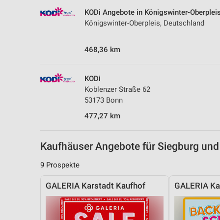
Messung der Performance von Inhalten
KODi Angebote in Königswinter-Oberplei
Königswinter-Oberpleis, Deutschland
Analyse von Zielgruppen durch Statistiken oder Kombinationen 
Quellen
468,36 km
Entwicklung und Verbesserung der Angebote
Verwendung reduzierter Daten zur Auswahl von Inhalten
KODi
Koblenzer Straße 62
IAB-Besonderheiten:
53173 Bonn
Verwendung genauer Standortdaten
477,27 km
Geräte anhand von aktiv angeforderten Informationen identifizie
Nicht-IAB-Verarbeitungszwecke:
Kaufhäuser Angebote für Siegburg u
Notwendig
9 Prospekte
Performance
GALERIA Karstadt Kaufhof
GALERIA Kar
Funktional
Werbung