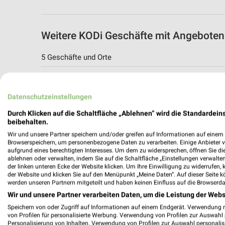
Weitere KODi Geschäfte mit Angeboten
5 Geschäfte und Orte
KODi Angebote in Troisdorf
Troisdorf, Deutschland
Datenschutzeinstellungen
Durch Klicken auf die Schaltfläche „Ablehnen“ wird die Standardeins
470,50 km
beibehalten.
Wir und unsere Partner speichern und/oder greifen auf Informationen auf einem G
Browserspeichern, um personenbezogene Daten zu verarbeiten. Einige Anbieter 
KODi Angebote in Bonn Beuel
aufgrund eines berechtigten Interesses. Um dem zu widersprechen, öffnen Sie die 
ablehnen oder verwalten, indem Sie auf die Schaltfläche „Einstellungen verwalten“
Bonn Beuel, Deutschland
der linken unteren Ecke der Website klicken. Um Ihre Einwilligung zu widerrufen, 
der Website und klicken Sie auf den Menüpunkt „Meine Daten“. Auf dieser Seite k
werden unseren Partnern mitgeteilt und haben keinen Einfluss auf die Browserda
476,45 km
Wir und unsere Partner verarbeiten Daten, um die Leistung der Webs
Speichern von oder Zugriff auf Informationen auf einem Endgerät. Verwendung 
von Profilen für personalisierte Werbung. Verwendung von Profilen zur Auswahl p
KODi Angebote in Rösrath
Personalisierung von Inhalten. Verwendung von Profilen zur Auswahl personalis