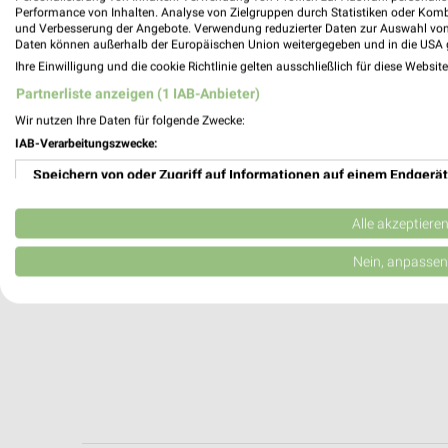
Rösrath, Deutschland
Performance von Inhalten. Analyse von Zielgruppen durch Statistiken oder Kom
und Verbesserung der Angebote. Verwendung reduzierter Daten zur Auswahl von
Daten können außerhalb der Europäischen Union weitergegeben und in die USA 
465,17 km
Ihre Einwilligung und die cookie Richtlinie gelten ausschließlich für diese Websit
Partnerliste anzeigen (1 IAB-Anbieter)
Wir nutzen Ihre Daten für folgende Zwecke:
IAB-Verarbeitungszwecke:
Speichern von oder Zugriff auf Informationen auf einem Endgerät
Verwendung reduzierter Daten zur Auswahl von Werbeanzeigen
Alle akzeptiere
Erstellung von Profilen für personalisierte Werbung
Nein, anpassen
Verwendung von Profilen zur Auswahl personalisierter Werbung
Erstellung von Profilen zur Personalisierung von Inhalten
Verwendung von Profilen zur Auswahl personalisierter Inhalte
Messung der Werbeleistung