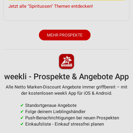
Jetzt alle "Spirituosen" Themen entdecken!
Verwendung genauer Standortdaten
Geräte anhand von aktiv angeforderten
Informationen identifizieren
Nicht-IAB-Verarbeitungszwecke:
MEHR PROSPEKTE
Notwendig
Performance
Funktional
weekli - Prospekte & Angebote App
Werbung
Alle Netto Marken-Discount Angebote immer griffbereit – mit
der kostenlosen weekli App für iOS & Android.
✔
Standortgenaue Angebote
✔
Folge deinem Lieblingshändler
✔
Push-Benachrichtigungen bei neuen Prospekten
✔
Einkaufsliste - Einkauf stressfrei planen