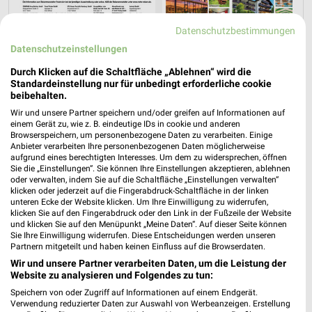
Datenschutzbestimmungen
Datenschutzeinstellungen
Durch Klicken auf die Schaltfläche „Ablehnen“ wird die
Standardeinstellung nur für unbedingt erforderliche cookie
beibehalten.
Wir und unsere Partner speichern und/oder greifen auf Informationen auf
einem Gerät zu, wie z. B. eindeutige IDs in cookie und anderen
Browserspeichern, um personenbezogene Daten zu verarbeiten. Einige
Anbieter verarbeiten Ihre personenbezogenen Daten möglicherweise
aufgrund eines berechtigten Interesses. Um dem zu widersprechen, öffnen
Sie die „Einstellungen“. Sie können Ihre Einstellungen akzeptieren, ablehnen
oder verwalten, indem Sie auf die Schaltfläche „Einstellungen verwalten“
klicken oder jederzeit auf die Fingerabdruck-Schaltfläche in der linken
Jetzt alle "Urlaub & Reisen" Themen entdecken!
unteren Ecke der Website klicken. Um Ihre Einwilligung zu widerrufen,
klicken Sie auf den Fingerabdruck oder den Link in der Fußzeile der Website
und klicken Sie auf den Menüpunkt „Meine Daten“. Auf dieser Seite können
Sie Ihre Einwilligung widerrufen. Diese Entscheidungen werden unseren
Partnern mitgeteilt und haben keinen Einfluss auf die Browserdaten.
Wir und unsere Partner verarbeiten Daten, um die Leistung der
Website zu analysieren und Folgendes zu tun:
Speichern von oder Zugriff auf Informationen auf einem Endgerät.
Verwendung reduzierter Daten zur Auswahl von Werbeanzeigen. Erstellung