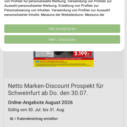
von Profilen für personalisierte Werbung. Verwendung von Profilen zur
Auswahl personalisierter Werbung. Erstellung von Profilen zur
Personalisierung von Inhalten. Verwendung von Profilen zur Auswahl
personalisierter Inhalte. Messung der Werbeleistung. Messung der
Performance von Inhalten. Analyse von Zielgruppen durch Statistiken oder
❯
Kombinationen von Daten aus verschiedenen Quellen. Entwicklung und
Verbesserung der Angebote. Verwendung reduzierter Daten zur Auswahl
Alle akzeptieren
von Inhalten.
Daten können außerhalb der Europäischen Union weitergegeben und in die
Nein, anpassen
USA gesendet werden.
Ihre Einwilligung und die cookie Richtlinie gelten ausschließlich für diese
Website/App.
Partnerliste anzeigen (1 IAB-Anbieter)
Wir nutzen Ihre Daten für folgende Zwecke:
IAB-Verarbeitungszwecke:
Speichern von oder Zugriff auf Informationen
Netto Marken-Discount Prospekt für
auf einem Endgerät
Schweinfurt ab Do. den 30.07.
Verwendung reduzierter Daten zur Auswahl von
Online-Angebote August 2026
Werbeanzeigen
Gültig von 30. Jul. bis 31. Aug.
Erstellung von Profilen für personalisierte
📅
Kalendereintrag erstellen
Werbung