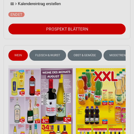
📅
Kalendereintrag erstellen
PROSPEKT BLÄTTERN
WEIN
FLEISCH & WURST
OBST & GEMÜSE
MODETRENDS