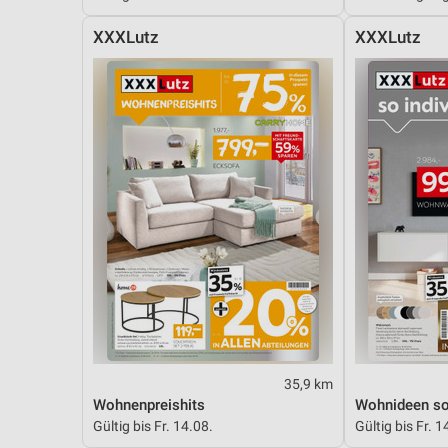
Messung der Performance von Inhalten
XXXLutz
XXXLutz
Analyse von Zielgruppen durch Statistiken oder Kombinationen 
Quellen
Entwicklung und Verbesserung der Angebote
Verwendung reduzierter Daten zur Auswahl von Inhalten
IAB-Besonderheiten:
Verwendung genauer Standortdaten
Geräte anhand von aktiv angeforderten Informationen identifizie
Nicht-IAB-Verarbeitungszwecke:
Notwendig
Performance
35,9 km
Wohnenpreishits
Wohnideen so 
Funktional
Gültig bis Fr. 14.08.
Gültig bis Fr. 1
Werbung