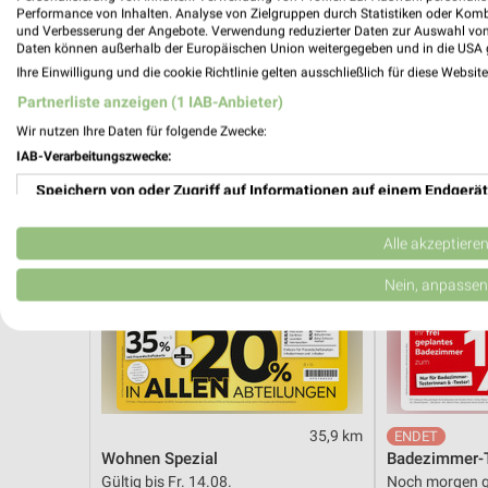
Gültig bis Sa. 08.08.
Noch morgen g
Performance von Inhalten. Analyse von Zielgruppen durch Statistiken oder Kom
und Verbesserung der Angebote. Verwendung reduzierter Daten zur Auswahl von
Daten können außerhalb der Europäischen Union weitergegeben und in die USA 
XXXLutz
XXXLutz
Ihre Einwilligung und die cookie Richtlinie gelten ausschließlich für diese Websit
Partnerliste anzeigen (1 IAB-Anbieter)
Wir nutzen Ihre Daten für folgende Zwecke:
IAB-Verarbeitungszwecke:
Speichern von oder Zugriff auf Informationen auf einem Endgerät
Verwendung reduzierter Daten zur Auswahl von Werbeanzeigen
Alle akzeptiere
Erstellung von Profilen für personalisierte Werbung
Nein, anpassen
Verwendung von Profilen zur Auswahl personalisierter Werbung
Erstellung von Profilen zur Personalisierung von Inhalten
Verwendung von Profilen zur Auswahl personalisierter Inhalte
35,9 km
Wohnen Spezial
Badezimmer-T
Messung der Werbeleistung
Gültig bis Fr. 14.08.
Noch morgen g