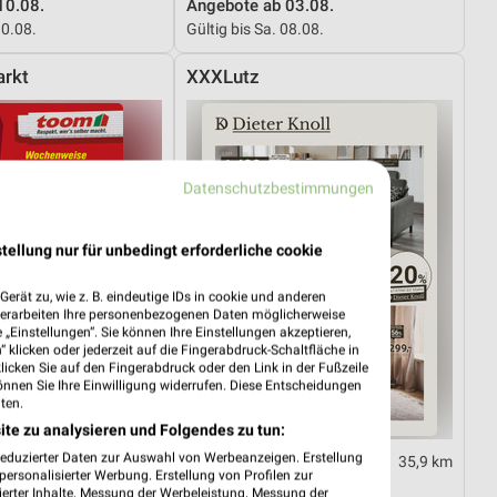
10.08.
Angebote ab 03.08.
10.08.
Gültig bis Sa. 08.08.
rkt
XXXLutz
Datenschutzbestimmungen
tellung nur für unbedingt erforderliche cookie
erät zu, wie z. B. eindeutige IDs in cookie und anderen
verarbeiten Ihre personenbezogenen Daten möglicherweise
„Einstellungen“. Sie können Ihre Einstellungen akzeptieren,
 klicken oder jederzeit auf die Fingerabdruck-Schaltfläche in
klicken Sie auf den Fingerabdruck oder den Link in der Fußzeile
önnen Sie Ihre Einwilligung widerrufen. Diese Entscheidungen
ten.
ite zu analysieren und Folgendes zu tun:
reduzierter Daten zur Auswahl von Werbeanzeigen. Erstellung
35,4 km
35,9 km
ersonalisierter Werbung. Erstellung von Profilen zur
01.08.
Dieter Knoll
ierter Inhalte. Messung der Werbeleistung. Messung der