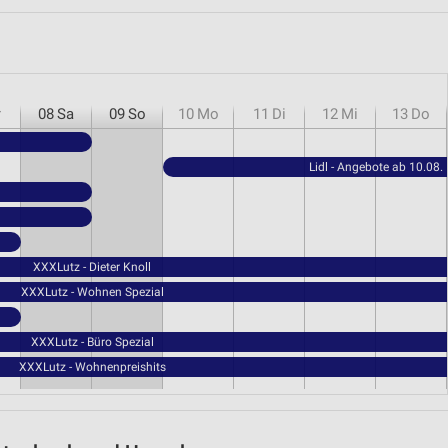
r
08
Sa
09
So
10
Mo
11
Di
12
Mi
13
Do
Lidl - Angebote ab 10.08.
XXXLutz - Dieter Knoll
XXXLutz - Wohnen Spezial
XXXLutz - Büro Spezial
XXXLutz - Wohnenpreishits