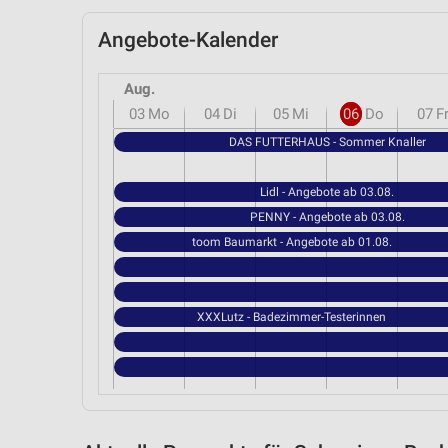
Angebote-Kalender
Aug.
03
Mo
04
Di
05
Mi
06
Do
07
F
DAS FUTTERHAUS - Sommer Knaller
Lidl - Angebote ab 03.08.
PENNY - Angebote ab 03.08.
toom Baumarkt - Angebote ab 01.08.
XXXLutz - Badezimmer-Testerinnen