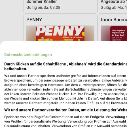
Sommer Knaller
Angebote ab 
Gültig bis Sa. 08.08.
Gültig ab Mo. 
PENNY
toom Bauma
Datenschutzeinstellungen
Durch Klicken auf die Schaltfläche „Ablehnen“ wird die Standardeins
beibehalten.
Wir und unsere Partner speichern und/oder greifen auf Informationen auf einem G
Browserspeichern, um personenbezogene Daten zu verarbeiten. Einige Anbieter 
aufgrund eines berechtigten Interesses. Um dem zu widersprechen, öffnen Sie die 
ablehnen oder verwalten, indem Sie auf die Schaltfläche „Einstellungen verwalten“
der linken unteren Ecke der Website klicken. Um Ihre Einwilligung zu widerrufen, 
der Website und klicken Sie auf den Menüpunkt „Meine Daten“. Auf dieser Seite k
werden unseren Partnern mitgeteilt und haben keinen Einfluss auf die Browserda
Wir und unsere Partner verarbeiten Daten, um die Leistung der Webs
Speichern von oder Zugriff auf Informationen auf einem Endgerät. Verwendung 
0,5 km
von Profilen für personalisierte Werbung. Verwendung von Profilen zur Auswahl p
Angebote ab 03.08.
Angebote ab 
Personalisierung von Inhalten. Verwendung von Profilen zur Auswahl personalis