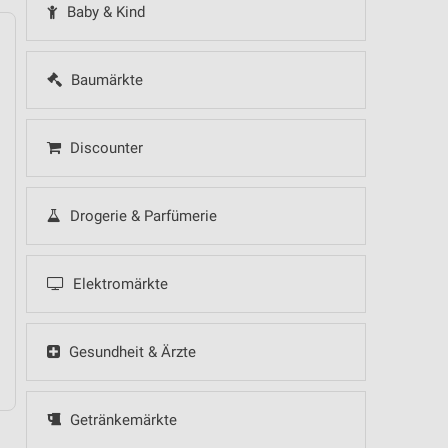
Baby & Kind
Baumärkte
14
Fr
15
Sa
16
So
17
Mo
18
Di
19
Mi
Discounter
Drogerie & Parfümerie
Elektromärkte
Gesundheit & Ärzte
Getränkemärkte