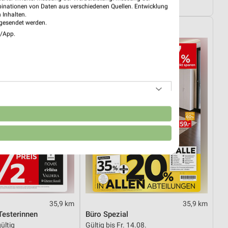
ültig
Gültig bis Fr. 14.08.
binationen von Daten aus verschiedenen Quellen. Entwicklung
 Inhalten.
gesendet werden.
XXXLutz
e/App.
n
35,9 km
35,9 km
esterinnen
Büro Spezial
ültig
Gültig bis Fr. 14.08.