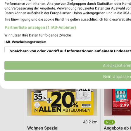
Angebote ab 03.08.
Angebote ab 
Performance von Inhalten. Analyse von Zielgruppen durch Statistiken oder Kom
Gültig bis Sa. 08.08.
Noch morgen g
und Verbesserung der Angebote. Verwendung reduzierter Daten zur Auswahl von
Daten können außerhalb der Europäischen Union weitergegeben und in die USA 
Ihre Einwilligung und die cookie Richtlinie gelten ausschließlich für diese Websit
XXXLutz
Kaufland
Partnerliste anzeigen (1 IAB-Anbieter)
Wir nutzen Ihre Daten für folgende Zwecke:
IAB-Verarbeitungszwecke:
Speichern von oder Zugriff auf Informationen auf einem Endgerät
Verwendung reduzierter Daten zur Auswahl von Werbeanzeigen
Alle akzeptiere
Erstellung von Profilen für personalisierte Werbung
Nein, anpassen
Verwendung von Profilen zur Auswahl personalisierter Werbung
Erstellung von Profilen zur Personalisierung von Inhalten
Verwendung von Profilen zur Auswahl personalisierter Inhalte
43,2 km
Messung der Werbeleistung
Wohnen Spezial
Angebote ab 