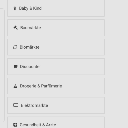
Baby & Kind
Baumärkte
14
Fr
15
Sa
16
So
17
Mo
18
Di
19
Mi
Biomärkte
Discounter
Drogerie & Parfümerie
Elektromärkte
Gesundheit & Ärzte