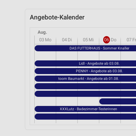
Angebote-Kalender
Aug.
03
Mo
04
Di
05
Mi
06
Do
07
F
DAS FUTTERHAUS - Sommer Knaller
Lidl - Angebote ab 03.08.
PENNY - Angebote ab 03.08.
toom Baumarkt - Angebote ab 01.08.
XXXLutz - Badezimmer-Testerinnen