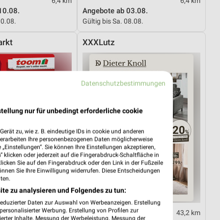
6,4 km
6,4 km
10.08.
Angebote ab 03.08.
10.08.
Gültig bis Sa. 08.08.
rkt
XXXLutz
Datenschutzbestimmungen
tellung nur für unbedingt erforderliche cookie
erät zu, wie z. B. eindeutige IDs in cookie und anderen
verarbeiten Ihre personenbezogenen Daten möglicherweise
„Einstellungen“. Sie können Ihre Einstellungen akzeptieren,
 klicken oder jederzeit auf die Fingerabdruck-Schaltfläche in
klicken Sie auf den Fingerabdruck oder den Link in der Fußzeile
önnen Sie Ihre Einwilligung widerrufen. Diese Entscheidungen
ten.
ite zu analysieren und Folgendes zu tun:
reduzierter Daten zur Auswahl von Werbeanzeigen. Erstellung
ersonalisierter Werbung. Erstellung von Profilen zur
35,2 km
43,2 km
ierter Inhalte. Messung der Werbeleistung. Messung der