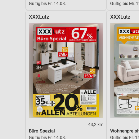
Gültig bis Fr. 14.08.
Gültig bis Mi. 
Messung der Performance von Inhalten
XXXLutz
XXXLutz
Analyse von Zielgruppen durch Statistiken oder Kombinationen 
Quellen
Entwicklung und Verbesserung der Angebote
Verwendung reduzierter Daten zur Auswahl von Inhalten
IAB-Besonderheiten:
Verwendung genauer Standortdaten
Geräte anhand von aktiv angeforderten Informationen identifizie
Nicht-IAB-Verarbeitungszwecke:
Notwendig
Performance
43,2 km
Funktional
Büro Spezial
Wohnenpreish
Gültig bis Fr. 14.08.
Gültig bis Fr. 1
Werbung