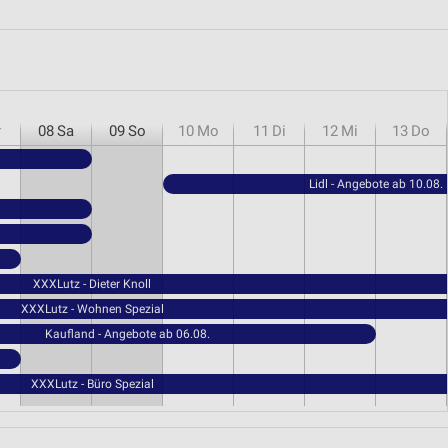
r
08
Sa
09
So
10
Mo
11
Di
12
Mi
13
Do
Lidl - Angebote ab 10.08.
XXXLutz - Dieter Knoll
XXXLutz - Wohnen Spezial
Kaufland - Angebote ab 06.08.
XXXLutz - Büro Spezial