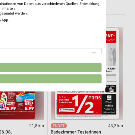
01.08.
Dieter Knoll
binationen von Daten aus verschiedenen Quellen. Entwicklung
ültig
Gültig bis Fr. 14.08.
 Inhalten.
gesendet werden.
e/App.
XXXLutz
n
21,8 km
43,2 km
06.08.
Badezimmer-Testerinnen