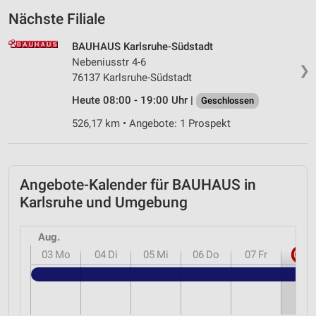
Nächste Filiale
BAUHAUS Karlsruhe-Südstadt
Nebeniusstr 4-6
❯
76137 Karlsruhe-Südstadt
Heute 08:00 - 19:00 Uhr |
Geschlossen
526,17 km • Angebote: 1 Prospekt
Angebote-Kalender für BAUHAUS in
Karlsruhe und Umgebung
Aug.
03
Mo
04
Di
05
Mi
06
Do
07
Fr
08
S
B