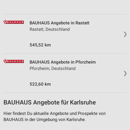
Verwendung von Profilen zur Auswahl
personalisierter Inhalte
BAUHAUS Angebote in Rastatt
Messung der Werbeleistung
Rastatt, Deutschland
❯
Messung der Performance von Inhalten
545,52 km
Analyse von Zielgruppen durch Statistiken oder
Kombinationen von Daten aus verschiedenen
Quellen
BAUHAUS Angebote in Pforzheim
Pforzheim, Deutschland
❯
Entwicklung und Verbesserung der Angebote
522,60 km
Verwendung reduzierter Daten zur Auswahl von
Inhalten
IAB-Besonderheiten:
BAUHAUS Angebote für Karlsruhe
Verwendung genauer Standortdaten
Hier findest Du aktuelle Angebote und Prospekte von
BAUHAUS in der Umgebung von Karlsruhe.
Geräte anhand von aktiv angeforderten
Informationen identifizieren