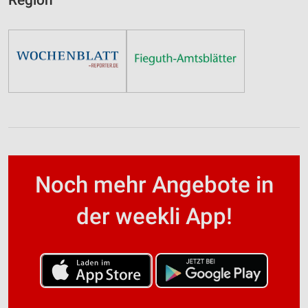
Region
Noch mehr Angebote in
der weekli App!