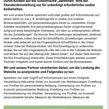
Durch Klicken auf die Schaltfläche „Ablehnen“ wird die
Standardeinstellung nur für unbedingt erforderliche cookie
beibehalten.
Wir und unsere Partner speichern und/oder greifen auf Informationen auf
einem Gerät zu, wie z. B. eindeutige IDs in cookie und anderen
Browserspeichern, um personenbezogene Daten zu verarbeiten. Einige
Anbieter verarbeiten Ihre personenbezogenen Daten möglicherweise
Weitere BAUHAUS Geschäfte mit
aufgrund eines berechtigten Interesses. Um dem zu widersprechen, öffnen
Angeboten in und um Karlsruhe
Sie die „Einstellungen“. Sie können Ihre Einstellungen akzeptieren, ablehnen
oder verwalten, indem Sie auf die Schaltfläche „Einstellungen verwalten“
klicken oder jederzeit auf die Fingerabdruck-Schaltfläche in der linken
5 Geschäfte und Orte
unteren Ecke der Website klicken. Um Ihre Einwilligung zu widerrufen,
klicken Sie auf den Fingerabdruck oder den Link in der Fußzeile der Website
und klicken Sie auf den Menüpunkt „Meine Daten“. Auf dieser Seite können
BAUHAUS
Sie Ihre Einwilligung widerrufen. Diese Entscheidungen werden unseren
Partnern mitgeteilt und haben keinen Einfluss auf die Browserdaten.
Käppelestrasse 2
❯
Wir und unsere Partner verarbeiten Daten, um die Leistung der
76131 Karlsruhe-Oststadt
Website zu analysieren und Folgendes zu tun:
523,55 km
Speichern von oder Zugriff auf Informationen auf einem Endgerät.
Verwendung reduzierter Daten zur Auswahl von Werbeanzeigen. Erstellung
von Profilen für personalisierte Werbung. Verwendung von Profilen zur
Auswahl personalisierter Werbung. Erstellung von Profilen zur
BAUHAUS
Personalisierung von Inhalten. Verwendung von Profilen zur Auswahl
Neureuter Str 4
personalisierter Inhalte. Messung der Werbeleistung. Messung der
❯
76185 Karlsruhe-Mühlburg
Performance von Inhalten. Analyse von Zielgruppen durch Statistiken oder
Kombinationen von Daten aus verschiedenen Quellen. Entwicklung und
526,80 km