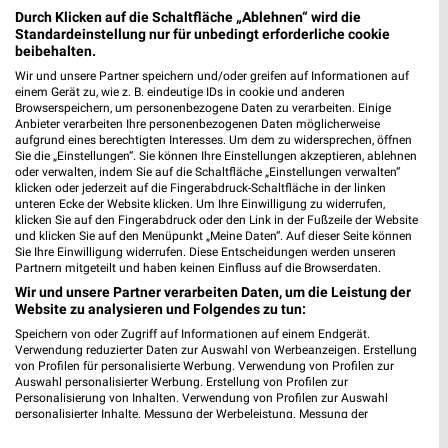
Douglas Offenburg
Durch Klicken auf die Schaltfläche „Ablehnen“ wird die
Hauptstr. 49
Standardeinstellung nur für unbedingt erforderliche cookie
77652 Offenburg
beibehalten.
❯
Heute 09:30 - 18:30 Uhr |
Wir und unsere Partner speichern und/oder greifen auf Informationen auf
Geöffnet
einem Gerät zu, wie z. B. eindeutige IDs in cookie und anderen
Browserspeichern, um personenbezogene Daten zu verarbeiten. Einige
592,94 km
Anbieter verarbeiten Ihre personenbezogenen Daten möglicherweise
aufgrund eines berechtigten Interesses. Um dem zu widersprechen, öffnen
Sie die „Einstellungen“. Sie können Ihre Einstellungen akzeptieren, ablehnen
dm Offenburg
oder verwalten, indem Sie auf die Schaltfläche „Einstellungen verwalten“
klicken oder jederzeit auf die Fingerabdruck-Schaltfläche in der linken
Gustav-Ree-Anlage 2
unteren Ecke der Website klicken. Um Ihre Einwilligung zu widerrufen,
77652 Offenburg
klicken Sie auf den Fingerabdruck oder den Link in der Fußzeile der Website
❯
und klicken Sie auf den Menüpunkt „Meine Daten“. Auf dieser Seite können
Heute 08:00 - 20:00 Uhr |
Geöffnet
Sie Ihre Einwilligung widerrufen. Diese Entscheidungen werden unseren
Partnern mitgeteilt und haben keinen Einfluss auf die Browserdaten.
592,74 km
Wir und unsere Partner verarbeiten Daten, um die Leistung der
Website zu analysieren und Folgendes zu tun:
Speichern von oder Zugriff auf Informationen auf einem Endgerät.
budni - Weingartenstraße Offenburg
Verwendung reduzierter Daten zur Auswahl von Werbeanzeigen. Erstellung
Weingartenstrasse 19a
von Profilen für personalisierte Werbung. Verwendung von Profilen zur
77654 Offenburg
Auswahl personalisierter Werbung. Erstellung von Profilen zur
❯
Personalisierung von Inhalten. Verwendung von Profilen zur Auswahl
Heute 08:00 - 20:00 Uhr |
Geöffnet
personalisierter Inhalte. Messung der Werbeleistung. Messung der
Performance von Inhalten. Analyse von Zielgruppen durch Statistiken oder
592,63 km • Angebote: 2 Prospekte
Kombinationen von Daten aus verschiedenen Quellen. Entwicklung und