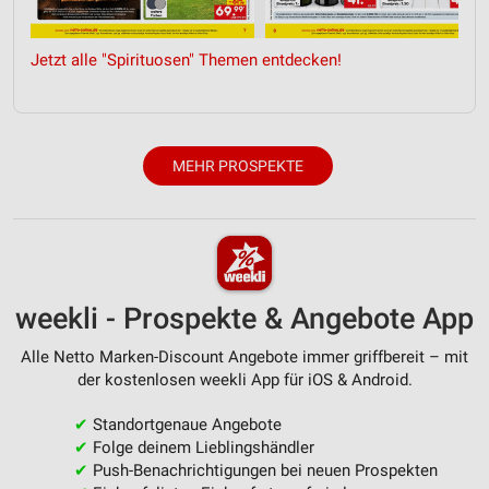
Entwicklung und Verbesserung der Angebote
Jetzt alle "Spirituosen" Themen entdecken!
Verwendung reduzierter Daten zur Auswahl von
Inhalten
IAB-Besonderheiten:
Verwendung genauer Standortdaten
MEHR PROSPEKTE
Geräte anhand von aktiv angeforderten
Informationen identifizieren
Nicht-IAB-Verarbeitungszwecke:
Notwendig
weekli - Prospekte & Angebote App
Performance
Alle Netto Marken-Discount Angebote immer griffbereit – mit
der kostenlosen weekli App für iOS & Android.
Funktional
✔
Standortgenaue Angebote
Werbung
✔
Folge deinem Lieblingshändler
✔
Push-Benachrichtigungen bei neuen Prospekten