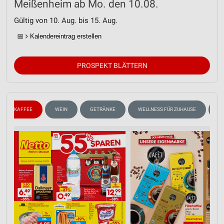
Meißenheim ab Mo. den 10.08.
Gültig von 10. Aug. bis 15. Aug.
📅
Kalendereintrag erstellen
PROSPEKT BLÄTTERN
KAFFEE
WEIN
GETRÄNKE
WELLNESS FÜR ZUHAUSE
S