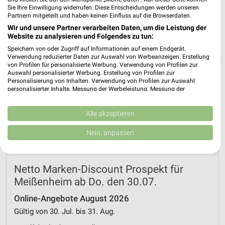
Sie Ihre Einwilligung widerrufen. Diese Entscheidungen werden unseren
Partnern mitgeteilt und haben keinen Einfluss auf die Browserdaten.
Wir und unsere Partner verarbeiten Daten, um die Leistung der
Website zu analysieren und Folgendes zu tun:
Speichern von oder Zugriff auf Informationen auf einem Endgerät.
Verwendung reduzierter Daten zur Auswahl von Werbeanzeigen. Erstellung
❯
von Profilen für personalisierte Werbung. Verwendung von Profilen zur
Auswahl personalisierter Werbung. Erstellung von Profilen zur
Personalisierung von Inhalten. Verwendung von Profilen zur Auswahl
personalisierter Inhalte. Messung der Werbeleistung. Messung der
Performance von Inhalten. Analyse von Zielgruppen durch Statistiken oder
Kombinationen von Daten aus verschiedenen Quellen. Entwicklung und
Verbesserung der Angebote. Verwendung reduzierter Daten zur Auswahl
Alle akzeptieren
von Inhalten.
Daten können außerhalb der Europäischen Union weitergegeben und in die
Nein, anpassen
USA gesendet werden.
Ihre Einwilligung und die cookie Richtlinie gelten ausschließlich für diese
Website/App.
Netto Marken-Discount Prospekt für
Partnerliste anzeigen (1 IAB-Anbieter)
Meißenheim ab Do. den 30.07.
Wir nutzen Ihre Daten für folgende Zwecke:
IAB-Verarbeitungszwecke:
Online-Angebote August 2026
Speichern von oder Zugriff auf Informationen
Gültig von 30. Jul. bis 31. Aug.
auf einem Endgerät