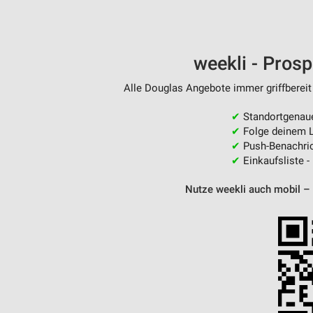
Messung der Performance von Inhalten
Analyse von Zielgruppen durch Statistiken oder Kombinationen 
Quellen
weekli - Pros
Entwicklung und Verbesserung der Angebote
Alle Douglas Angebote immer griffbereit
Verwendung reduzierter Daten zur Auswahl von Inhalten
✔
Standortgenau
✔
Folge deinem L
IAB-Besonderheiten:
✔
Push-Benachric
Verwendung genauer Standortdaten
✔
Einkaufsliste -
Geräte anhand von aktiv angeforderten Informationen identifizie
Nutze weekli auch mobil –
Nicht-IAB-Verarbeitungszwecke:
Notwendig
Performance
Funktional
Werbung