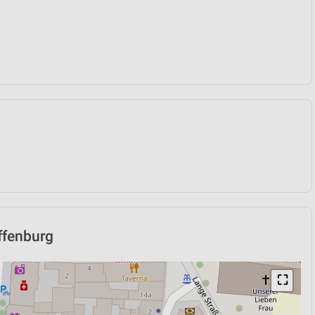
Offenburg
⛶