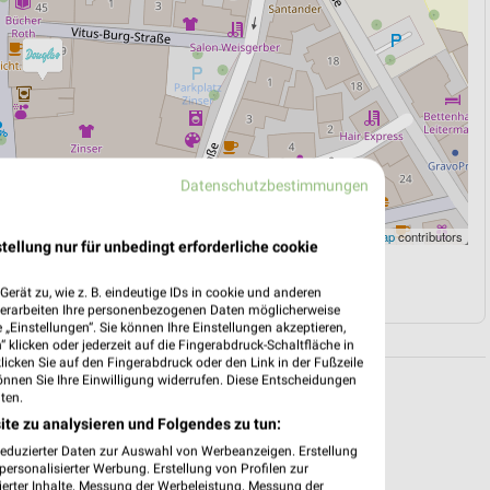
Datenschutzbestimmungen
Leaflet
|
©
OpenStreetMap
contributors
tellung nur für unbedingt erforderliche cookie
N
NAVIGATION MIT GOOGLE/IOS MAPS
erät zu, wie z. B. eindeutige IDs in cookie und anderen
verarbeiten Ihre personenbezogenen Daten möglicherweise
„Einstellungen“. Sie können Ihre Einstellungen akzeptieren,
 klicken oder jederzeit auf die Fingerabdruck-Schaltfläche in
klicken Sie auf den Fingerabdruck oder den Link in der Fußzeile
önnen Sie Ihre Einwilligung widerrufen. Diese Entscheidungen
ten.
ite zu analysieren und Folgendes zu tun:
reduzierter Daten zur Auswahl von Werbeanzeigen. Erstellung
ersonalisierter Werbung. Erstellung von Profilen zur
ierter Inhalte. Messung der Werbeleistung. Messung der