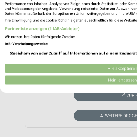
Performance von Inhalten. Analyse von Zielgruppen durch Statistiken oder Kom
und Verbesserung der Angebote. Verwendung reduzierter Daten zur Auswahl von
Daten können außerhalb der Europäischen Union weitergegeben und in die USA 
Ihre Einwilligung und die cookie Richtlinie gelten ausschließlich für diese Websit
Partnerliste anzeigen (1 IAB-Anbieter)
Wir nutzen Ihre Daten für folgende Zwecke:
IAB-Verarbeitungszwecke:
Speichern von oder Zugriff auf Informationen auf einem Endgerät
Verwendung reduzierter Daten zur Auswahl von Werbeanzeigen
Alle akzeptiere
Aktuell kein
Erstellung von Profilen für personalisierte Werbung
Nein, anpassen
Verwendung von Profilen zur Auswahl personalisierter Werbung
ZUR 
Erstellung von Profilen zur Personalisierung von Inhalten
WEITERE DROGE
Verwendung von Profilen zur Auswahl personalisierter Inhalte
Messung der Werbeleistung