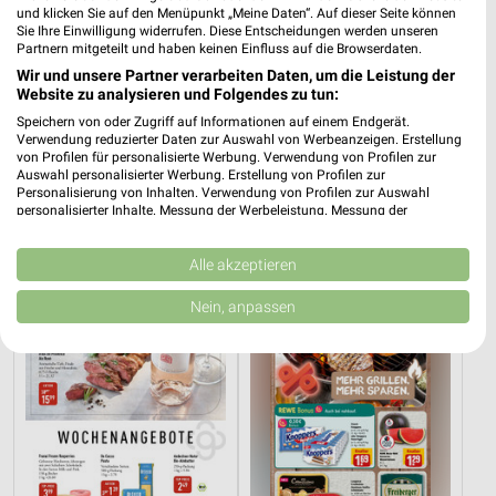
und klicken Sie auf den Menüpunkt „Meine Daten“. Auf dieser Seite können
Sie Ihre Einwilligung widerrufen. Diese Entscheidungen werden unseren
Partnern mitgeteilt und haben keinen Einfluss auf die Browserdaten.
Wir und unsere Partner verarbeiten Daten, um die Leistung der
Website zu analysieren und Folgendes zu tun:
Speichern von oder Zugriff auf Informationen auf einem Endgerät.
16,6 km
11,1 km
Verwendung reduzierter Daten zur Auswahl von Werbeanzeigen. Erstellung
von Profilen für personalisierte Werbung. Verwendung von Profilen zur
Gastroangebote
Angebote ab 03.08.
Auswahl personalisierter Werbung. Erstellung von Profilen zur
Noch morgen gültig
Noch morgen gültig
Personalisierung von Inhalten. Verwendung von Profilen zur Auswahl
personalisierter Inhalte. Messung der Werbeleistung. Messung der
Performance von Inhalten. Analyse von Zielgruppen durch Statistiken oder
GALERIA Markthalle
nahkauf
Kombinationen von Daten aus verschiedenen Quellen. Entwicklung und
Verbesserung der Angebote. Verwendung reduzierter Daten zur Auswahl
Alle akzeptieren
von Inhalten.
Daten können außerhalb der Europäischen Union weitergegeben und in die
Nein, anpassen
USA gesendet werden.
Ihre Einwilligung und die cookie Richtlinie gelten ausschließlich für diese
Website/App.
Partnerliste anzeigen (1 IAB-Anbieter)
Wir nutzen Ihre Daten für folgende Zwecke:
IAB-Verarbeitungszwecke:
Speichern von oder Zugriff auf Informationen
auf einem Endgerät