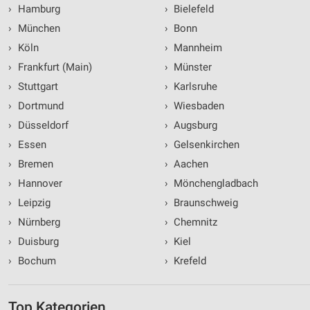
›
Hamburg
›
Bielefeld
›
München
›
Bonn
›
Köln
›
Mannheim
›
Frankfurt (Main)
›
Münster
›
Stuttgart
›
Karlsruhe
›
Dortmund
›
Wiesbaden
›
Düsseldorf
›
Augsburg
›
Essen
›
Gelsenkirchen
›
Bremen
›
Aachen
›
Hannover
›
Mönchengladbach
›
Leipzig
›
Braunschweig
›
Nürnberg
›
Chemnitz
›
Duisburg
›
Kiel
›
Bochum
›
Krefeld
Top Kategorien