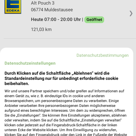
Alt Pouch 3
06774 Muldestausee
❯
Heute 07:00 - 20:00 Uhr |
Geöffnet
121,03 km
Supermärkte Angebote und Prospekte für
Datenschutzbestimmungen
Schönwölkau
Datenschutzeinstellungen
17 Prospekte
Durch Klicken auf die Schaltfläche „Ablehnen“ wird die
Standardeinstellung nur für unbedingt erforderliche cookie
SELGROS
EDEKA
beibehalten.
Wir und unsere Partner speichern und/oder greifen auf Informationen auf
einem Gerät zu, wie z. B. eindeutige IDs in cookie und anderen
Browserspeichern, um personenbezogene Daten zu verarbeiten. Einige
Anbieter verarbeiten Ihre personenbezogenen Daten möglicherweise
aufgrund eines berechtigten Interesses. Um dem zu widersprechen, öffnen
Sie die „Einstellungen“. Sie können Ihre Einstellungen akzeptieren, ablehnen
oder verwalten, indem Sie auf die Schaltfläche „Einstellungen verwalten“
klicken oder jederzeit auf die Fingerabdruck-Schaltfläche in der linken
unteren Ecke der Website klicken. Um Ihre Einwilligung zu widerrufen,
klicken Sie auf den Fingerabdruck oder den Link in der Fußzeile der Website