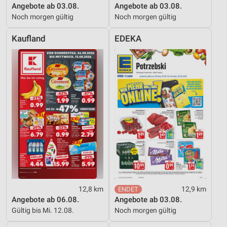
Angebote ab 03.08.
Angebote ab 03.08.
Noch morgen gültig
Noch morgen gültig
Entwicklung und Verbesserung der Angebote
Kaufland
EDEKA
Verwendung reduzierter Daten zur Auswahl von
Inhalten
IAB-Besonderheiten:
Verwendung genauer Standortdaten
Geräte anhand von aktiv angeforderten
Informationen identifizieren
Nicht-IAB-Verarbeitungszwecke:
Notwendig
Performance
Funktional
12,8 km
12,9 km
Angebote ab 06.08.
Angebote ab 03.08.
Werbung
Gültig bis Mi. 12.08.
Noch morgen gültig