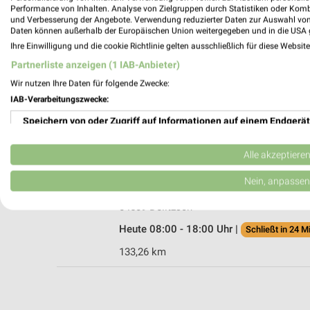
Performance von Inhalten. Analyse von Zielgruppen durch Statistiken oder Kom
und Verbesserung der Angebote. Verwendung reduzierter Daten zur Auswahl von
Daten können außerhalb der Europäischen Union weitergegeben und in die USA 
Ihre Einwilligung und die cookie Richtlinie gelten ausschließlich für diese Websit
A.T.U Döbernitz Delitzsch
Partnerliste anzeigen (1 IAB-Anbieter)
Dr.-Helmut-Schreyer-Straße 8
Wir nutzen Ihre Daten für folgende Zwecke:
04509 Delitzsch
IAB-Verarbeitungszwecke:
Heute 07:30 - 18:00 Uhr |
Schließt in 24 M
Speichern von oder Zugriff auf Informationen auf einem Endgerät
133,80 km
Verwendung reduzierter Daten zur Auswahl von Werbeanzeigen
Alle akzeptiere
pitstop Delitzsch
Erstellung von Profilen für personalisierte Werbung
Nein, anpassen
Leipziger Str. 21
Verwendung von Profilen zur Auswahl personalisierter Werbung
04509 Delitzsch
Heute 08:00 - 18:00 Uhr |
Schließt in 24 M
Erstellung von Profilen zur Personalisierung von Inhalten
133,26 km
Verwendung von Profilen zur Auswahl personalisierter Inhalte
Messung der Werbeleistung