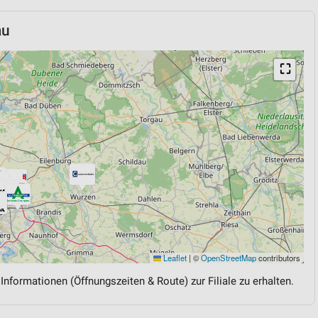
au
⛶
Leaflet
|
©
OpenStreetMap
contributors
 Informationen (Öffnungszeiten & Route) zur Filiale zu erhalten.