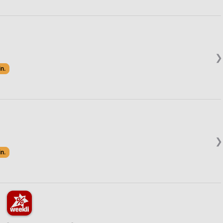
❯
in.
❯
in.