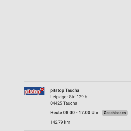
Messung der Performance von Inhalten
Analyse von Zielgruppen durch Statistiken oder Kombinationen 
Quellen
Entwicklung und Verbesserung der Angebote
Verwendung reduzierter Daten zur Auswahl von Inhalten
IAB-Besonderheiten:
Verwendung genauer Standortdaten
Geräte anhand von aktiv angeforderten Informationen identifizie
Nicht-IAB-Verarbeitungszwecke:
pitstop Taucha
Notwendig
Leipziger Str. 129 b
04425 Taucha
Performance
Heute 08:00 - 17:00 Uhr |
Geschlossen
Funktional
142,79 km
Werbung