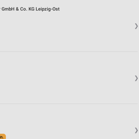
r GmbH & Co. KG Leipzig-Ost
❯
❯
❯
in.