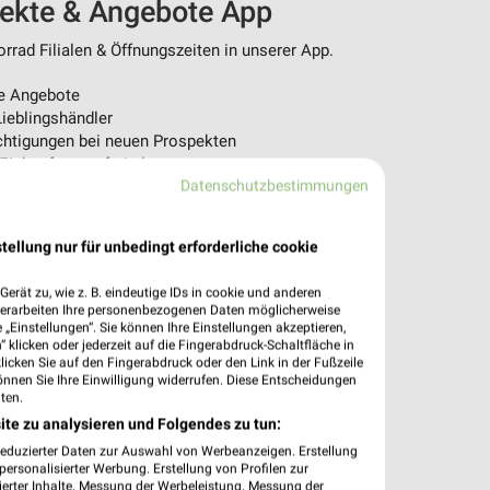
pekte & Angebote App
rad Filialen & Öffnungszeiten in unserer App.
e Angebote
ieblingshändler
htigungen bei neuen Prospekten
 Einkauf stressfrei planen
Datenschutzbestimmungen
 App jetzt laden oder QR-Code scannen.
tellung nur für unbedingt erforderliche cookie
erät zu, wie z. B. eindeutige IDs in cookie und anderen
verarbeiten Ihre personenbezogenen Daten möglicherweise
„Einstellungen“. Sie können Ihre Einstellungen akzeptieren,
 klicken oder jederzeit auf die Fingerabdruck-Schaltfläche in
klicken Sie auf den Fingerabdruck oder den Link in der Fußzeile
önnen Sie Ihre Einwilligung widerrufen. Diese Entscheidungen
ten.
ite zu analysieren und Folgendes zu tun:
reduzierter Daten zur Auswahl von Werbeanzeigen. Erstellung
ersonalisierter Werbung. Erstellung von Profilen zur
ierter Inhalte. Messung der Werbeleistung. Messung der