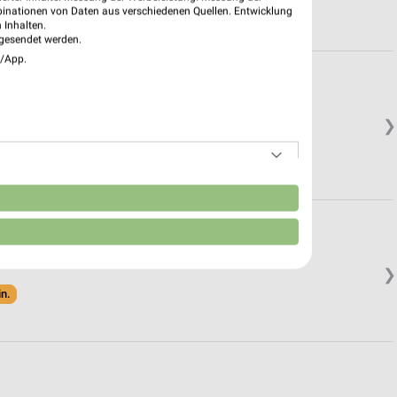
binationen von Daten aus verschiedenen Quellen. Entwicklung
 Inhalten.
gesendet werden.
e/App.
❯
in.
n
❯
in.