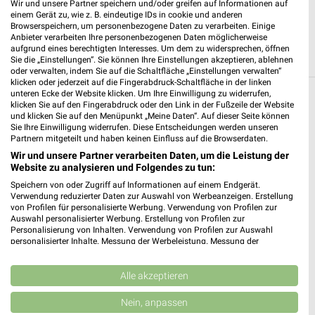
Wir und unsere Partner speichern und/oder greifen auf Informationen auf
93149 Nittenau
einem Gerät zu, wie z. B. eindeutige IDs in cookie und anderen
❯
Browserspeichern, um personenbezogene Daten zu verarbeiten. Einige
Heute 08:00 - 20:00 Uhr |
Geschlossen
Anbieter verarbeiten Ihre personenbezogenen Daten möglicherweise
aufgrund eines berechtigten Interesses. Um dem zu widersprechen, öffnen
378,07 km • Angebote: 3 Prospekte
Sie die „Einstellungen“. Sie können Ihre Einstellungen akzeptieren, ablehnen
oder verwalten, indem Sie auf die Schaltfläche „Einstellungen verwalten“
klicken oder jederzeit auf die Fingerabdruck-Schaltfläche in der linken
unteren Ecke der Website klicken. Um Ihre Einwilligung zu widerrufen,
Drogerie & Parfümerie Angebote und
klicken Sie auf den Fingerabdruck oder den Link in der Fußzeile der Website
und klicken Sie auf den Menüpunkt „Meine Daten“. Auf dieser Seite können
Prospekte für Schönthal
Sie Ihre Einwilligung widerrufen. Diese Entscheidungen werden unseren
Partnern mitgeteilt und haben keinen Einfluss auf die Browserdaten.
7 Prospekte
Wir und unsere Partner verarbeiten Daten, um die Leistung der
Website zu analysieren und Folgendes zu tun:
Müller
Müller
Speichern von oder Zugriff auf Informationen auf einem Endgerät.
Verwendung reduzierter Daten zur Auswahl von Werbeanzeigen. Erstellung
von Profilen für personalisierte Werbung. Verwendung von Profilen zur
Auswahl personalisierter Werbung. Erstellung von Profilen zur
Personalisierung von Inhalten. Verwendung von Profilen zur Auswahl
personalisierter Inhalte. Messung der Werbeleistung. Messung der
Performance von Inhalten. Analyse von Zielgruppen durch Statistiken oder
Kombinationen von Daten aus verschiedenen Quellen. Entwicklung und
Verbesserung der Angebote. Verwendung reduzierter Daten zur Auswahl
Alle akzeptieren
von Inhalten.
Daten können außerhalb der Europäischen Union weitergegeben und in die
Nein, anpassen
USA gesendet werden.