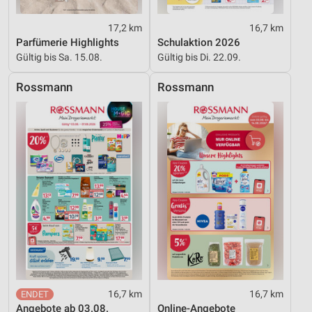
Messung der Werbeleistung
17,2 km
16,7 km
Parfümerie Highlights
Schulaktion 2026
Messung der Performance von Inhalten
Gültig bis Sa. 15.08.
Gültig bis Di. 22.09.
Analyse von Zielgruppen durch Statistiken oder
Rossmann
Rossmann
Kombinationen von Daten aus verschiedenen
Quellen
Entwicklung und Verbesserung der Angebote
Verwendung reduzierter Daten zur Auswahl von
Inhalten
IAB-Besonderheiten:
Verwendung genauer Standortdaten
Geräte anhand von aktiv angeforderten
Informationen identifizieren
Nicht-IAB-Verarbeitungszwecke:
16,7 km
16,7 km
Notwendig
Angebote ab 03.08.
Online-Angebote