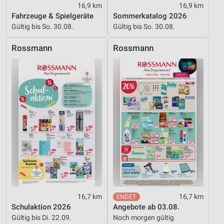
Inhalten
16,9 km
16,9 km
Fahrzeuge & Spielgeräte
Sommerkatalog 2026
IAB-Besonderheiten:
Gültig bis So. 30.08.
Gültig bis So. 30.08.
Verwendung genauer Standortdaten
Rossmann
Rossmann
Geräte anhand von aktiv angeforderten
Informationen identifizieren
Nicht-IAB-Verarbeitungszwecke:
Notwendig
Performance
Funktional
Werbung
16,7 km
16,7 km
Schulaktion 2026
Angebote ab 03.08.
Gültig bis Di. 22.09.
Noch morgen gültig