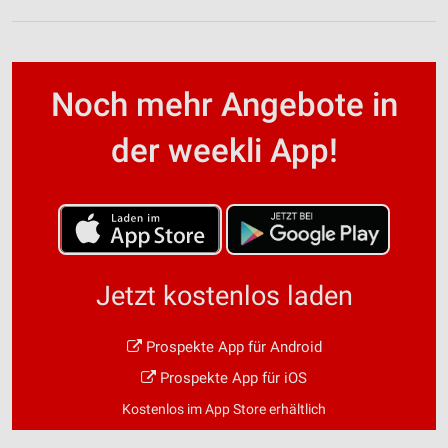
Noch mehr Angebote in
der weekli App!
Jetzt kostenlos laden
Prospekte App für Android
Prospekte App für iOS
Kostenlos im App Store erhältlich