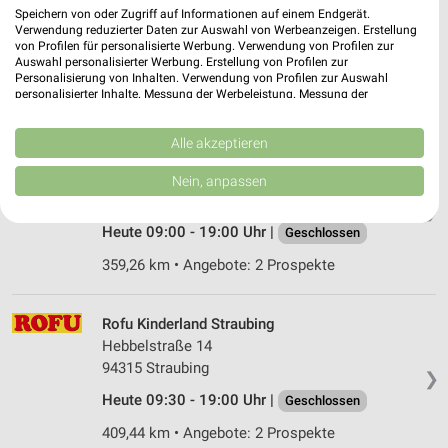
Im Gewerbepark B 15
Speichern von oder Zugriff auf Informationen auf einem Endgerät.
Verwendung reduzierter Daten zur Auswahl von Werbeanzeigen. Erstellung
93059 Regensburg
❯
von Profilen für personalisierte Werbung. Verwendung von Profilen zur
Auswahl personalisierter Werbung. Erstellung von Profilen zur
Heute 10:00 - 18:00 Uhr |
Geschlossen
Personalisierung von Inhalten. Verwendung von Profilen zur Auswahl
personalisierter Inhalte. Messung der Werbeleistung. Messung der
398,22 km
Performance von Inhalten. Analyse von Zielgruppen durch Statistiken oder
Kombinationen von Daten aus verschiedenen Quellen. Entwicklung und
Verbesserung der Angebote. Verwendung reduzierter Daten zur Auswahl
Alle akzeptieren
Rofu Kinderland Amberg
von Inhalten.
Daten können außerhalb der Europäischen Union weitergegeben und in die
An den Franzosenäckern 2
Nein, anpassen
USA gesendet werden.
92224 Amberg
❯
Ihre Einwilligung und die cookie Richtlinie gelten ausschließlich für diese
Website/App.
Heute 09:00 - 19:00 Uhr |
Geschlossen
Partnerliste anzeigen (1 IAB-Anbieter)
359,26 km • Angebote: 2 Prospekte
Wir nutzen Ihre Daten für folgende Zwecke:
IAB-Verarbeitungszwecke:
Rofu Kinderland Straubing
Speichern von oder Zugriff auf Informationen
Hebbelstraße 14
auf einem Endgerät
94315 Straubing
❯
Verwendung reduzierter Daten zur Auswahl von
Heute 09:30 - 19:00 Uhr |
Geschlossen
Werbeanzeigen
409,44 km • Angebote: 2 Prospekte