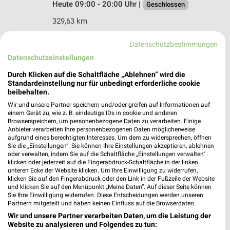
Heute 09:00 - 20:00 Uhr |
Geschlossen
329,63 km
Datenschutzbestimmungen
Rofu Kinderland Weiden
Datenschutzeinstellungen
Böttgerstraße 44
92637 Weiden in der Oberpfalz
Durch Klicken auf die Schaltfläche „Ablehnen“ wird die
❯
Standardeinstellung nur für unbedingt erforderliche cookie
Heute 09:30 - 19:00 Uhr |
Geschlossen
beibehalten.
Wir und unsere Partner speichern und/oder greifen auf Informationen auf
329,44 km • Angebote: 2 Prospekte
einem Gerät zu, wie z. B. eindeutige IDs in cookie und anderen
Browserspeichern, um personenbezogene Daten zu verarbeiten. Einige
Anbieter verarbeiten Ihre personenbezogenen Daten möglicherweise
Ernsting's family Weiden
aufgrund eines berechtigten Interesses. Um dem zu widersprechen, öffnen
Sie die „Einstellungen“. Sie können Ihre Einstellungen akzeptieren, ablehnen
Max-Reger-Str.16
oder verwalten, indem Sie auf die Schaltfläche „Einstellungen verwalten“
92637 Weiden
klicken oder jederzeit auf die Fingerabdruck-Schaltfläche in der linken
❯
unteren Ecke der Website klicken. Um Ihre Einwilligung zu widerrufen,
Heute 09:00 - 19:00 Uhr |
Geschlossen
klicken Sie auf den Fingerabdruck oder den Link in der Fußzeile der Website
und klicken Sie auf den Menüpunkt „Meine Daten“. Auf dieser Seite können
328,17 km
Sie Ihre Einwilligung widerrufen. Diese Entscheidungen werden unseren
Partnern mitgeteilt und haben keinen Einfluss auf die Browserdaten.
Wir und unsere Partner verarbeiten Daten, um die Leistung der
BabyOne Regensburg
Website zu analysieren und Folgendes zu tun: