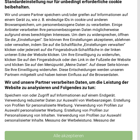
Standardeinstellung nur für unbedingt erforderliche cookie
beibehalten.
Wir und unsere Partner speichern und/oder greifen auf Informationen auf
10,8 km
33,7 km
einem Gerät zu, wie z. B. eindeutige IDs in cookie und anderen
Angebote ab 03.08.
Dieter Knoll
Browserspeichern, um personenbezogene Daten zu verarbeiten. Einige
Noch morgen gültig
Gültig bis Fr. 14.08.
Anbieter verarbeiten Ihre personenbezogenen Daten möglicherweise
aufgrund eines berechtigten Interesses. Um dem zu widersprechen, öffnen
Sie die „Einstellungen“. Sie können Ihre Einstellungen akzeptieren, ablehnen
Opti Wohnwelt
XXXLutz
oder verwalten, indem Sie auf die Schaltfläche „Einstellungen verwalten“
klicken oder jederzeit auf die Fingerabdruck-Schaltfläche in der linken
unteren Ecke der Website klicken. Um Ihre Einwilligung zu widerrufen,
klicken Sie auf den Fingerabdruck oder den Link in der Fußzeile der Website
und klicken Sie auf den Menüpunkt „Meine Daten“. Auf dieser Seite können
Sie Ihre Einwilligung widerrufen. Diese Entscheidungen werden unseren
Partnern mitgeteilt und haben keinen Einfluss auf die Browserdaten.
Wir und unsere Partner verarbeiten Daten, um die Leistung der
Website zu analysieren und Folgendes zu tun:
Speichern von oder Zugriff auf Informationen auf einem Endgerät.
Verwendung reduzierter Daten zur Auswahl von Werbeanzeigen. Erstellung
von Profilen für personalisierte Werbung. Verwendung von Profilen zur
Auswahl personalisierter Werbung. Erstellung von Profilen zur
Personalisierung von Inhalten. Verwendung von Profilen zur Auswahl
personalisierter Inhalte. Messung der Werbeleistung. Messung der
Performance von Inhalten. Analyse von Zielgruppen durch Statistiken oder
Kombinationen von Daten aus verschiedenen Quellen. Entwicklung und
48,4 km
33,7 km
Verbesserung der Angebote. Verwendung reduzierter Daten zur Auswahl
Alle akzeptieren