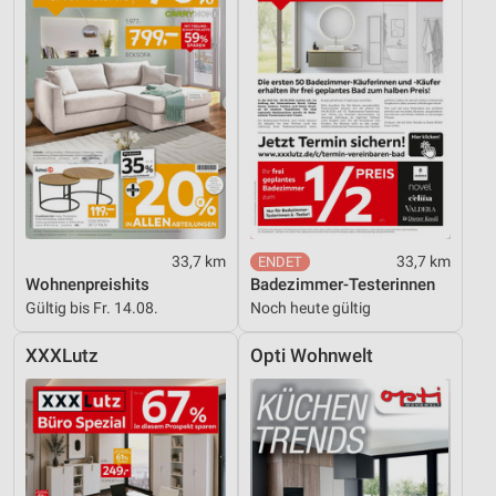
Nicht-IAB-Verarbeitungszwecke:
Notwendig
Performance
Funktional
Werbung
33,7 km
33,7 km
Wohnenpreishits
Badezimmer-Testerinnen
Gültig bis Fr. 14.08.
Noch heute gültig
XXXLutz
Opti Wohnwelt