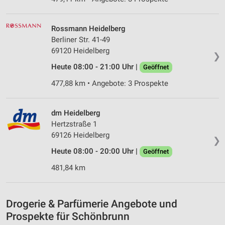
IAB-Verarbeitungszwecke:
Speichern von oder Zugriff auf Informationen
Rossmann Heidelberg
auf einem Endgerät
Berliner Str. 41-49
69120 Heidelberg
❯
Verwendung reduzierter Daten zur Auswahl von
Werbeanzeigen
Heute 08:00 - 21:00 Uhr |
Geöffnet
477,88 km • Angebote: 3 Prospekte
Erstellung von Profilen für personalisierte
Werbung
dm Heidelberg
Verwendung von Profilen zur Auswahl
personalisierter Werbung
Hertzstraße 1
69126 Heidelberg
❯
Erstellung von Profilen zur Personalisierung
Heute 08:00 - 20:00 Uhr |
von Inhalten
Geöffnet
481,84 km
Verwendung von Profilen zur Auswahl
personalisierter Inhalte
Messung der Werbeleistung
Drogerie & Parfümerie Angebote und
Prospekte für Schönbrunn
Messung der Performance von Inhalten