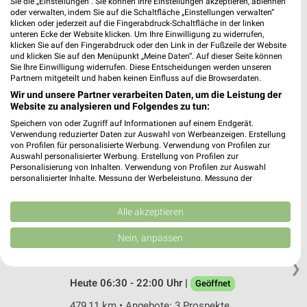
Müller Sinsheim
Sie die „Einstellungen“. Sie können Ihre Einstellungen akzeptieren, ablehnen
oder verwalten, indem Sie auf die Schaltfläche „Einstellungen verwalten“
Bahnhofstr. 25
klicken oder jederzeit auf die Fingerabdruck-Schaltfläche in der linken
74889 Sinsheim
unteren Ecke der Website klicken. Um Ihre Einwilligung zu widerrufen,
❯
klicken Sie auf den Fingerabdruck oder den Link in der Fußzeile der Website
Heute 08:30 - 20:00 Uhr |
Geöffnet
und klicken Sie auf den Menüpunkt „Meine Daten“. Auf dieser Seite können
Sie Ihre Einwilligung widerrufen. Diese Entscheidungen werden unseren
482,50 km • Angebote: 3 Prospekte
Partnern mitgeteilt und haben keinen Einfluss auf die Browserdaten.
Wir und unsere Partner verarbeiten Daten, um die Leistung der
Website zu analysieren und Folgendes zu tun:
dm Heidelberg
Speichern von oder Zugriff auf Informationen auf einem Endgerät.
Felix-Wankel-Straße 18
Verwendung reduzierter Daten zur Auswahl von Werbeanzeigen. Erstellung
69126 Heidelberg
von Profilen für personalisierte Werbung. Verwendung von Profilen zur
❯
Auswahl personalisierter Werbung. Erstellung von Profilen zur
Heute 08:00 - 21:00 Uhr |
Personalisierung von Inhalten. Verwendung von Profilen zur Auswahl
Geöffnet
personalisierter Inhalte. Messung der Werbeleistung. Messung der
Performance von Inhalten. Analyse von Zielgruppen durch Statistiken oder
480,61 km
Kombinationen von Daten aus verschiedenen Quellen. Entwicklung und
Verbesserung der Angebote. Verwendung reduzierter Daten zur Auswahl
Alle akzeptieren
von Inhalten.
Rossmann Heidelberg
Daten können außerhalb der Europäischen Union weitergegeben und in die
Nein, anpassen
USA gesendet werden.
Willy-Brandt-Platz 5
Ihre Einwilligung und die cookie Richtlinie gelten ausschließlich für diese
69115 Heidelberg
❯
Website/App.
Heute 06:30 - 22:00 Uhr |
Geöffnet
Partnerliste anzeigen (1 IAB-Anbieter)
479,11 km • Angebote: 3 Prospekte
Wir nutzen Ihre Daten für folgende Zwecke: