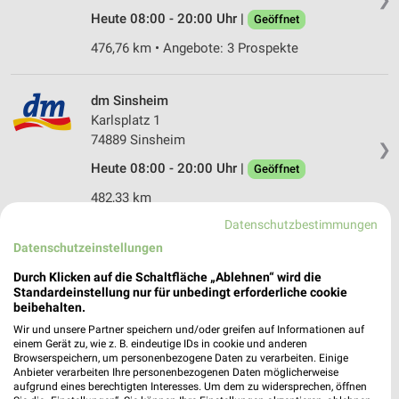
Heute 08:00 - 20:00 Uhr |
Geöffnet
476,76 km • Angebote: 3 Prospekte
dm Sinsheim
Karlsplatz 1
74889 Sinsheim
❯
Heute 08:00 - 20:00 Uhr |
Geöffnet
482,33 km
Datenschutzbestimmungen
Datenschutzeinstellungen
dm Heidelberg
Fritz-Frey-Straße 14
Durch Klicken auf die Schaltfläche „Ablehnen“ wird die
69121 Heidelberg
Standardeinstellung nur für unbedingt erforderliche cookie
❯
beibehalten.
Heute 08:00 - 20:00 Uhr |
Geöffnet
Wir und unsere Partner speichern und/oder greifen auf Informationen auf
einem Gerät zu, wie z. B. eindeutige IDs in cookie und anderen
476,16 km
Browserspeichern, um personenbezogene Daten zu verarbeiten. Einige
Anbieter verarbeiten Ihre personenbezogenen Daten möglicherweise
aufgrund eines berechtigten Interesses. Um dem zu widersprechen, öffnen