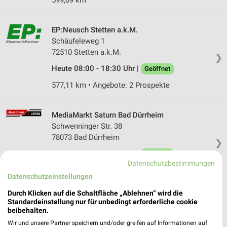
599,09 km
EP:Neusch Stetten a.k.M.
Schäufeleweg 1
72510 Stetten a.k.M.
❯
Heute 08:00 - 18:30 Uhr |
Geöffnet
577,11 km • Angebote: 2 Prospekte
MediaMarkt Saturn Bad Dürrheim
Schwenninger Str. 38
78073 Bad Dürrheim
❯
Heute 10:00 - 19:00 Uhr |
Geöffnet
Datenschutzbestimmungen
606,83 km • Angebote: 1 Prospekt
Datenschutzeinstellungen
Durch Klicken auf die Schaltfläche „Ablehnen“ wird die
EURONICS XXL Villingen-Schwenningen
Standardeinstellung nur für unbedingt erforderliche cookie
beibehalten.
Eckweg 3
78048 Villingen-Schwenningen
Wir und unsere Partner speichern und/oder greifen auf Informationen auf