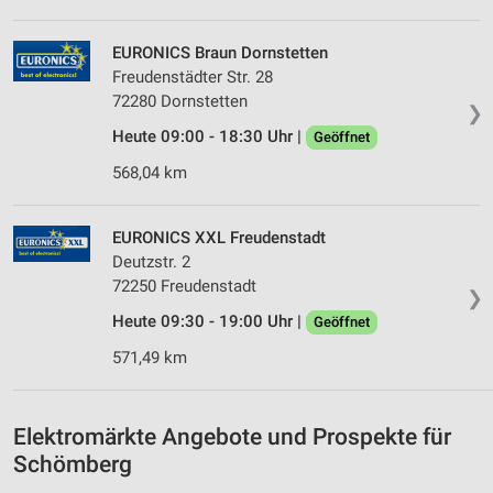
Messung der Werbeleistung
EURONICS Braun Dornstetten
Messung der Performance von Inhalten
Freudenstädter Str. 28
72280 Dornstetten
❯
Analyse von Zielgruppen durch Statistiken oder
Kombinationen von Daten aus verschiedenen
Heute 09:00 - 18:30 Uhr |
Geöffnet
Quellen
568,04 km
Entwicklung und Verbesserung der Angebote
EURONICS XXL Freudenstadt
Verwendung reduzierter Daten zur Auswahl von
Deutzstr. 2
Inhalten
72250 Freudenstadt
❯
IAB-Besonderheiten:
Heute 09:30 - 19:00 Uhr |
Geöffnet
Verwendung genauer Standortdaten
571,49 km
Geräte anhand von aktiv angeforderten
Informationen identifizieren
Elektromärkte Angebote und Prospekte für
Nicht-IAB-Verarbeitungszwecke:
Schömberg
Notwendig