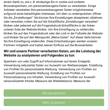
❯
einem Gerät zu, wie z. B. eindeutige IDs in cookie und anderen
Heute 10:00 - 19:00 Uhr |
Geöffnet
Browserspeichern, um personenbezogene Daten zu verarbeiten. Einige
Anbieter verarbeiten Ihre personenbezogenen Daten möglicherweise
606,38 km
aufgrund eines berechtigten Interesses. Um dem zu widersprechen, öffnen
Sie die „Einstellungen“. Sie können Ihre Einstellungen akzeptieren, ablehnen
oder verwalten, indem Sie auf die Schaltfläche „Einstellungen verwalten“
klicken oder jederzeit auf die Fingerabdruck-Schaltfläche in der linken
HEM expert Mössingen
unteren Ecke der Website klicken. Um Ihre Einwilligung zu widerrufen,
Maybachstraße 3
klicken Sie auf den Fingerabdruck oder den Link in der Fußzeile der Website
und klicken Sie auf den Menüpunkt „Meine Daten“. Auf dieser Seite können
72116 Mössingen
❯
Sie Ihre Einwilligung widerrufen. Diese Entscheidungen werden unseren
Partnern mitgeteilt und haben keinen Einfluss auf die Browserdaten.
Heute 09:30 - 19:00 Uhr |
Geöffnet
Wir und unsere Partner verarbeiten Daten, um die Leistung der
551,58 km
Website zu analysieren und Folgendes zu tun:
Speichern von oder Zugriff auf Informationen auf einem Endgerät.
Verwendung reduzierter Daten zur Auswahl von Werbeanzeigen. Erstellung
EP:Hettich Informationstechnik Alpirsbach
von Profilen für personalisierte Werbung. Verwendung von Profilen zur
Auswahl personalisierter Werbung. Erstellung von Profilen zur
Spitalgasse 3
Personalisierung von Inhalten. Verwendung von Profilen zur Auswahl
72275 Alpirsbach
personalisierter Inhalte. Messung der Werbeleistung. Messung der
❯
Performance von Inhalten. Analyse von Zielgruppen durch Statistiken oder
Heute 09:00 - 18:00 Uhr |
Geöffnet
Kombinationen von Daten aus verschiedenen Quellen. Entwicklung und
Verbesserung der Angebote. Verwendung reduzierter Daten zur Auswahl
Alle akzeptieren
583,53 km • Angebote: 2 Prospekte
von Inhalten.
Daten können außerhalb der Europäischen Union weitergegeben und in die
Nein, anpassen
USA gesendet werden.