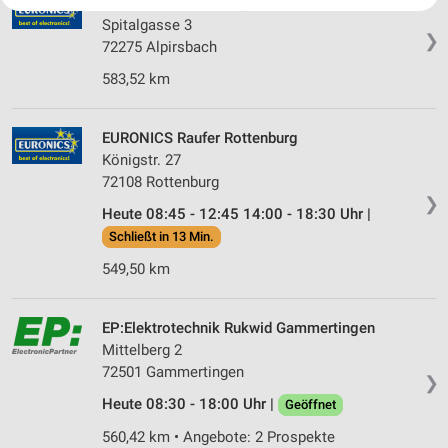
Ihre Einwilligung und die cookie Richtlinie gelten ausschließlich für diese
EURONICS Hettich Alpirsbach
Website/App.
Spitalgasse 3
❯
Partnerliste anzeigen (1 IAB-Anbieter)
72275 Alpirsbach
Wir nutzen Ihre Daten für folgende Zwecke:
583,52 km
IAB-Verarbeitungszwecke:
Speichern von oder Zugriff auf Informationen
EURONICS Raufer Rottenburg
auf einem Endgerät
Königstr. 27
Verwendung reduzierter Daten zur Auswahl von
72108 Rottenburg
Werbeanzeigen
❯
Heute 08:45 - 12:45 14:00 - 18:30 Uhr |
Schließt in 13 Min.
Erstellung von Profilen für personalisierte
Werbung
549,50 km
Verwendung von Profilen zur Auswahl
personalisierter Werbung
EP:Elektrotechnik Rukwid Gammertingen
Mittelberg 2
Erstellung von Profilen zur Personalisierung
72501 Gammertingen
von Inhalten
❯
Heute 08:30 - 18:00 Uhr |
Geöffnet
Verwendung von Profilen zur Auswahl
personalisierter Inhalte
560,42 km • Angebote: 2 Prospekte