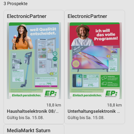
3 Prospekte
Performance
ElectronicPartner
ElectronicPartner
Funktional
Werbung
18,8 km
18,8 km
Haushaltselektronik 08/2026
Unterhaltungselektronik 08/2026
Gültig bis Sa. 15.08.
Gültig bis Sa. 15.08.
MediaMarkt Saturn