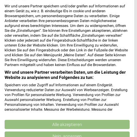
Wir und unsere Partner speichern und/oder greifen auf Informationen auf
Globus
REWE
einem Gerät zu, wie z. B. eindeutige IDs in cookie und anderen
Browserspeichern, um personenbezogene Daten zu verarbeiten. Einige
Anbieter verarbeiten Ihre personenbezogenen Daten möglicherweise
aufgrund eines berechtigten Interesses. Um dem zu widersprechen, öffnen
Sie die „Einstellungen“. Sie können Ihre Einstellungen akzeptieren, ablehnen
oder verwalten, indem Sie auf die Schaltfläche „Einstellungen verwalten“
klicken oder jederzeit auf die Fingerabdruck-Schaltfläche in der linken
unteren Ecke der Website klicken. Um Ihre Einwilligung zu widerrufen,
klicken Sie auf den Fingerabdruck oder den Link in der Fußzeile der Website
und klicken Sie auf den Menüpunkt „Meine Daten“. Auf dieser Seite können
Sie Ihre Einwilligung widerrufen. Diese Entscheidungen werden unseren
Partnern mitgeteilt und haben keinen Einfluss auf die Browserdaten.
Wir und unsere Partner verarbeiten Daten, um die Leistung der
Website zu analysieren und Folgendes zu tun:
Speichern von oder Zugriff auf Informationen auf einem Endgerät.
Verwendung reduzierter Daten zur Auswahl von Werbeanzeigen. Erstellung
von Profilen für personalisierte Werbung. Verwendung von Profilen zur
18,8 km
0,4 km
Auswahl personalisierter Werbung. Erstellung von Profilen zur
Angebote ab 03.08.
Angebote ab 03.08.
Personalisierung von Inhalten. Verwendung von Profilen zur Auswahl
personalisierter Inhalte. Messung der Werbeleistung. Messung der
Noch heute gültig
Noch heute gültig
Performance von Inhalten. Analyse von Zielgruppen durch Statistiken oder
Kombinationen von Daten aus verschiedenen Quellen. Entwicklung und
Kaufland
tegut...
Verbesserung der Angebote. Verwendung reduzierter Daten zur Auswahl
Alle akzeptieren
von Inhalten.
Daten können außerhalb der Europäischen Union weitergegeben und in die
Nein, anpassen