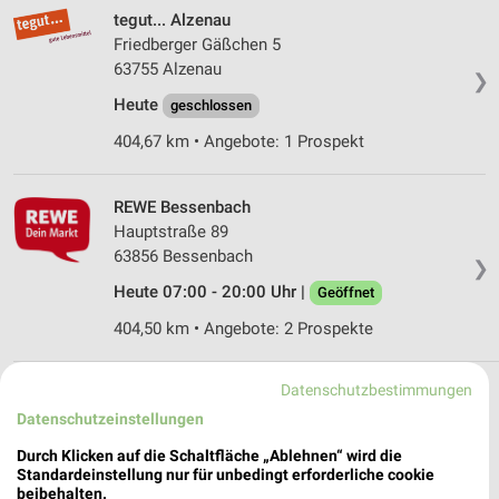
tegut... Alzenau
Friedberger Gäßchen 5
63755 Alzenau
❯
Heute
geschlossen
404,67 km • Angebote: 1 Prospekt
REWE Bessenbach
Hauptstraße 89
63856 Bessenbach
❯
Heute 07:00 - 20:00 Uhr |
Geöffnet
404,50 km • Angebote: 2 Prospekte
Datenschutzbestimmungen
Supermärkte Angebote und Prospekte für
Datenschutzeinstellungen
Schöllkrippen
Durch Klicken auf die Schaltfläche „Ablehnen“ wird die
Standardeinstellung nur für unbedingt erforderliche cookie
19 Prospekte
beibehalten.