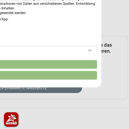
binationen von Daten aus verschiedenen Quellen. Entwicklung
 Inhalten.
gesendet werden.
e/App.
on nah & gut. Über den folgenden Link können Sie das
 Hierzu Ihren Markt als LIEBLINGSMARKT markieren.
n
UELLER PROSPEKT
SUPERMÄRKTE ANGEBOTE