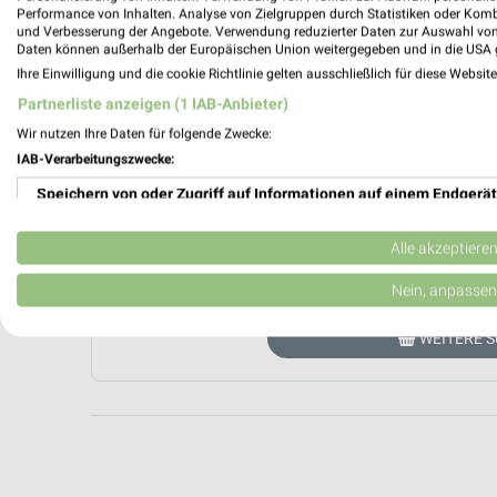
Performance von Inhalten. Analyse von Zielgruppen durch Statistiken oder Kom
und Verbesserung der Angebote. Verwendung reduzierter Daten zur Auswahl von
Daten können außerhalb der Europäischen Union weitergegeben und in die USA 
Ihre Einwilligung und die cookie Richtlinie gelten ausschließlich für diese Websit
Partnerliste anzeigen (1 IAB-Anbieter)
Wir nutzen Ihre Daten für folgende Zwecke:
IAB-Verarbeitungszwecke:
Aktuell haben wir leider kein Prospekt v
Speichern von oder Zugriff auf Informationen auf einem Endgerät
Prospekt direkt beim Händler blättern.
Verwendung reduzierter Daten zur Auswahl von Werbeanzeigen
Alle akzeptiere
AKT
Erstellung von Profilen für personalisierte Werbung
Nein, anpassen
Verwendung von Profilen zur Auswahl personalisierter Werbung
WEITERE 
Erstellung von Profilen zur Personalisierung von Inhalten
Verwendung von Profilen zur Auswahl personalisierter Inhalte
Messung der Werbeleistung