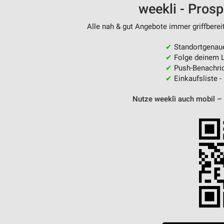
weekli - Pros
Messung der Performance von Inhalten
Alle nah & gut Angebote immer griffberei
Analyse von Zielgruppen durch Statistiken oder Kombinationen 
Quellen
✔
Standortgenau
Entwicklung und Verbesserung der Angebote
✔
Folge deinem L
✔
Push-Benachric
Verwendung reduzierter Daten zur Auswahl von Inhalten
✔
Einkaufsliste -
IAB-Besonderheiten:
Nutze weekli auch mobil –
Verwendung genauer Standortdaten
Geräte anhand von aktiv angeforderten Informationen identifizie
Nicht-IAB-Verarbeitungszwecke:
Notwendig
Performance
Funktional
Werbung