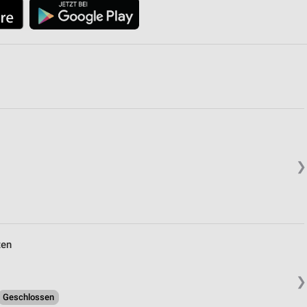
❯
ten
❯
Geschlossen