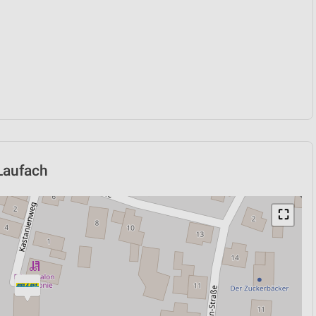
 Laufach
⛶