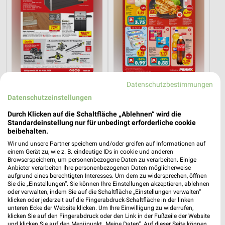
16,7 km
5,3 km
Datenschutzbestimmungen
Angebote ab 08.08.
Angebote ab 03.08.
Datenschutzeinstellungen
Gültig bis Fr. 14.08.
Noch heute gültig
Durch Klicken auf die Schaltfläche „Ablehnen“ wird die
Standardeinstellung nur für unbedingt erforderliche cookie
XXXLutz
XXXLutz
beibehalten.
Wir und unsere Partner speichern und/oder greifen auf Informationen auf
einem Gerät zu, wie z. B. eindeutige IDs in cookie und anderen
Browserspeichern, um personenbezogene Daten zu verarbeiten. Einige
Anbieter verarbeiten Ihre personenbezogenen Daten möglicherweise
aufgrund eines berechtigten Interesses. Um dem zu widersprechen, öffnen
Sie die „Einstellungen“. Sie können Ihre Einstellungen akzeptieren, ablehnen
oder verwalten, indem Sie auf die Schaltfläche „Einstellungen verwalten“
klicken oder jederzeit auf die Fingerabdruck-Schaltfläche in der linken
unteren Ecke der Website klicken. Um Ihre Einwilligung zu widerrufen,
klicken Sie auf den Fingerabdruck oder den Link in der Fußzeile der Website
und klicken Sie auf den Menüpunkt „Meine Daten“. Auf dieser Seite können