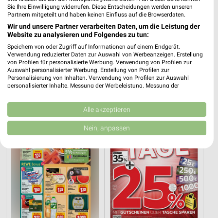
Sie Ihre Einwilligung widerrufen. Diese Entscheidungen werden unseren
Partnern mitgeteilt und haben keinen Einfluss auf die Browserdaten.
Wir und unsere Partner verarbeiten Daten, um die Leistung der
Website zu analysieren und Folgendes zu tun:
Speichern von oder Zugriff auf Informationen auf einem Endgerät.
39 km
39 km
Verwendung reduzierter Daten zur Auswahl von Werbeanzeigen. Erstellung
Wohnen Spezial
Dieter Knoll
von Profilen für personalisierte Werbung. Verwendung von Profilen zur
Gültig bis Fr. 14.08.
Gültig bis Fr. 14.08.
Auswahl personalisierter Werbung. Erstellung von Profilen zur
Personalisierung von Inhalten. Verwendung von Profilen zur Auswahl
personalisierter Inhalte. Messung der Werbeleistung. Messung der
REWE
XXXLutz
Performance von Inhalten. Analyse von Zielgruppen durch Statistiken oder
Kombinationen von Daten aus verschiedenen Quellen. Entwicklung und
Verbesserung der Angebote. Verwendung reduzierter Daten zur Auswahl
Alle akzeptieren
von Inhalten.
Daten können außerhalb der Europäischen Union weitergegeben und in die
Nein, anpassen
USA gesendet werden.
Ihre Einwilligung und die cookie Richtlinie gelten ausschließlich für diese
Website/App.
Partnerliste anzeigen (1 IAB-Anbieter)
Wir nutzen Ihre Daten für folgende Zwecke:
IAB-Verarbeitungszwecke:
Speichern von oder Zugriff auf Informationen
auf einem Endgerät