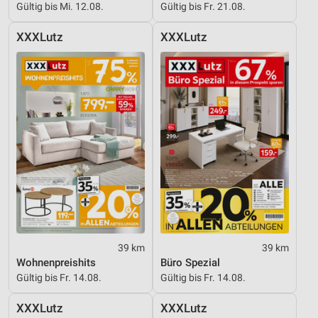
Gültig bis Mi. 12.08.
Gültig bis Fr. 21.08.
Entwicklung und Verbesserung der Angebote
XXXLutz
XXXLutz
Verwendung reduzierter Daten zur Auswahl von
Inhalten
IAB-Besonderheiten:
Verwendung genauer Standortdaten
Geräte anhand von aktiv angeforderten
Informationen identifizieren
Nicht-IAB-Verarbeitungszwecke:
Notwendig
Performance
39 km
39 km
Funktional
Wohnenpreishits
Büro Spezial
Gültig bis Fr. 14.08.
Gültig bis Fr. 14.08.
Werbung
XXXLutz
XXXLutz