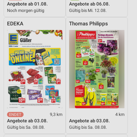
Angebote ab 01.08.
Angebote ab 06.08.
Inhalten
Noch morgen gültig
Gültig bis Mi. 12.08.
IAB-Besonderheiten:
EDEKA
Thomas Philipps
Verwendung genauer Standortdaten
Geräte anhand von aktiv angeforderten
Informationen identifizieren
Nicht-IAB-Verarbeitungszwecke:
Notwendig
Performance
Funktional
Werbung
9,3 km
4 km
Angebote ab 03.08.
Angebote ab 03.08.
Gültig bis Sa. 08.08.
Gültig bis Sa. 08.08.