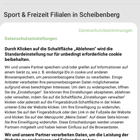
Sport & Freizeit Filialen in Scheibenberg
Egal ob Sport 2000 oder Decathlon und Skywalker Sports
Datenschutzbestimmungen
GmbH in Scheibenberg und Umgebung findest Du alles zum
Datenschutzeinstellungen
Thema Sport & Freizeit. Finde hier Filialen und Öffnungszeiten.
Durch Klicken auf die Schaltfläche „Ablehnen“ wird die
Aktuelle Prospekte für Scheibenberg und
Standardeinstellung nur für unbedingt erforderliche cookie
beibehalten.
Umgebung
Wir und unsere Partner speichern und/oder greifen auf Informationen auf
18 Prospekte
einem Gerät zu, wie z. B. eindeutige IDs in cookie und anderen
Browserspeichern, um personenbezogene Daten zu verarbeiten. Einige
Anbieter verarbeiten Ihre personenbezogenen Daten möglicherweise
hagebaumarkt
Lidl
aufgrund eines berechtigten Interesses. Um dem zu widersprechen, öffnen
Sie die „Einstellungen“. Sie können Ihre Einstellungen akzeptieren, ablehnen
oder verwalten, indem Sie auf die Schaltfläche „Einstellungen verwalten“
klicken oder jederzeit auf die Fingerabdruck-Schaltfläche in der linken
unteren Ecke der Website klicken. Um Ihre Einwilligung zu widerrufen,
klicken Sie auf den Fingerabdruck oder den Link in der Fußzeile der Website
und klicken Sie auf den Menüpunkt „Meine Daten“. Auf dieser Seite können
Sie Ihre Einwilligung widerrufen. Diese Entscheidungen werden unseren
Partnern mitgeteilt und haben keinen Einfluss auf die Browserdaten.
Wir und unsere Partner verarbeiten Daten, um die Leistung der