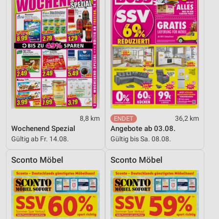
8,8 km
36,2 km
Wochenend Spezial
Angebote ab 03.08.
Gültig ab Fr. 14.08.
Gültig bis Sa. 08.08.
Sconto Möbel
Sconto Möbel