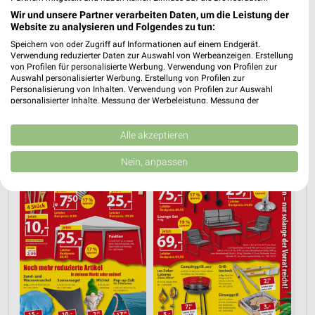
Wir und unsere Partner verarbeiten Daten, um die Leistung der
Website zu analysieren und Folgendes zu tun:
Speichern von oder Zugriff auf Informationen auf einem Endgerät.
Verwendung reduzierter Daten zur Auswahl von Werbeanzeigen. Erstellung
AKTIONEN, RABATTE & GUTSCHEINE
GRILLEN
von Profilen für personalisierte Werbung. Verwendung von Profilen zur
Auswahl personalisierter Werbung. Erstellung von Profilen zur
Personalisierung von Inhalten. Verwendung von Profilen zur Auswahl
personalisierter Inhalte. Messung der Werbeleistung. Messung der
Performance von Inhalten. Analyse von Zielgruppen durch Statistiken oder
Kombinationen von Daten aus verschiedenen Quellen. Entwicklung und
Verbesserung der Angebote. Verwendung reduzierter Daten zur Auswahl
Alle akzeptieren
von Inhalten.
Daten können außerhalb der Europäischen Union weitergegeben und in die
Nein, anpassen
USA gesendet werden.
Ihre Einwilligung und die cookie Richtlinie gelten ausschließlich für diese
Website/App.
Partnerliste anzeigen (1 IAB-Anbieter)
Wir nutzen Ihre Daten für folgende Zwecke:
IAB-Verarbeitungszwecke:
Speichern von oder Zugriff auf Informationen
auf einem Endgerät
Verwendung reduzierter Daten zur Auswahl von