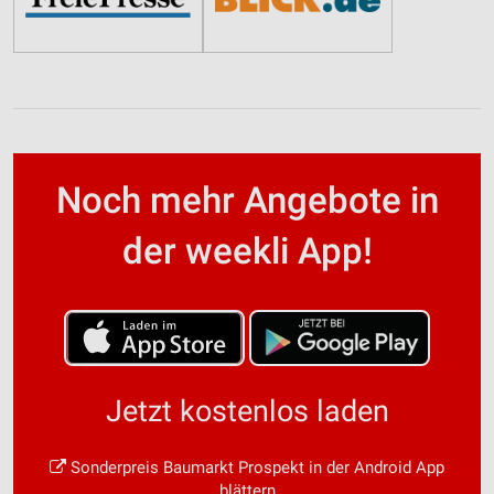
Noch mehr Angebote in
der weekli App!
Jetzt kostenlos laden
Sonderpreis Baumarkt Prospekt in der Android App
blättern