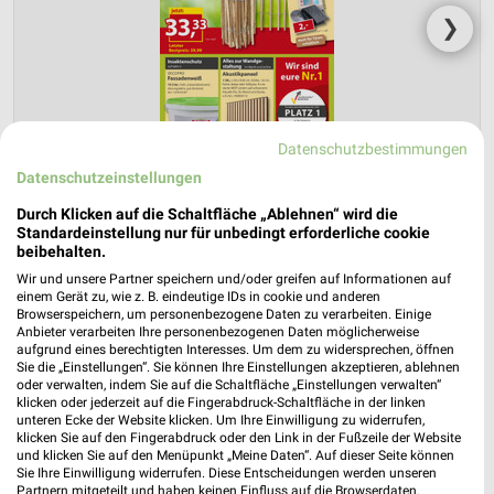
❯
Datenschutzbestimmungen
Datenschutzeinstellungen
Durch Klicken auf die Schaltfläche „Ablehnen“ wird die
Standardeinstellung nur für unbedingt erforderliche cookie
beibehalten.
Sonderpreis Baumarkt Prospekt für
Wir und unsere Partner speichern und/oder greifen auf Informationen auf
Raschau-Markersbach ab Sa. den 15.08.
einem Gerät zu, wie z. B. eindeutige IDs in cookie und anderen
Browserspeichern, um personenbezogene Daten zu verarbeiten. Einige
...da, wo Gutes einfach günstiger ist!
Anbieter verarbeiten Ihre personenbezogenen Daten möglicherweise
aufgrund eines berechtigten Interesses. Um dem zu widersprechen, öffnen
Gültig von 15. Aug. bis 21. Aug.
Sie die „Einstellungen“. Sie können Ihre Einstellungen akzeptieren, ablehnen
oder verwalten, indem Sie auf die Schaltfläche „Einstellungen verwalten“
📅
Kalendereintrag erstellen
klicken oder jederzeit auf die Fingerabdruck-Schaltfläche in der linken
unteren Ecke der Website klicken. Um Ihre Einwilligung zu widerrufen,
klicken Sie auf den Fingerabdruck oder den Link in der Fußzeile der Website
und klicken Sie auf den Menüpunkt „Meine Daten“. Auf dieser Seite können
Sie Ihre Einwilligung widerrufen. Diese Entscheidungen werden unseren
PROSPEKT BLÄTTERN
Partnern mitgeteilt und haben keinen Einfluss auf die Browserdaten.