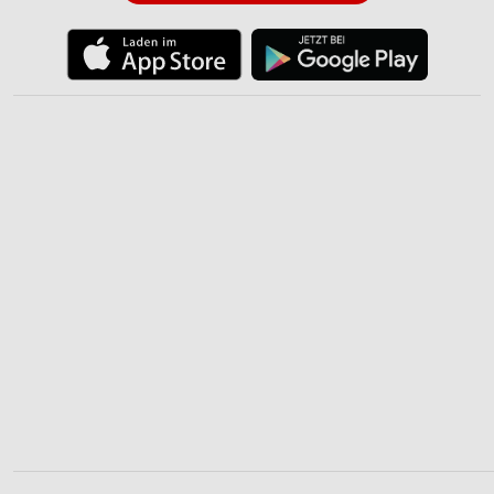
Verwendung reduzierter Daten zur Auswahl von
Inhalten
IAB-Besonderheiten:
Verwendung genauer Standortdaten
Geräte anhand von aktiv angeforderten
Informationen identifizieren
Nicht-IAB-Verarbeitungszwecke:
Notwendig
Performance
Funktional
Werbung