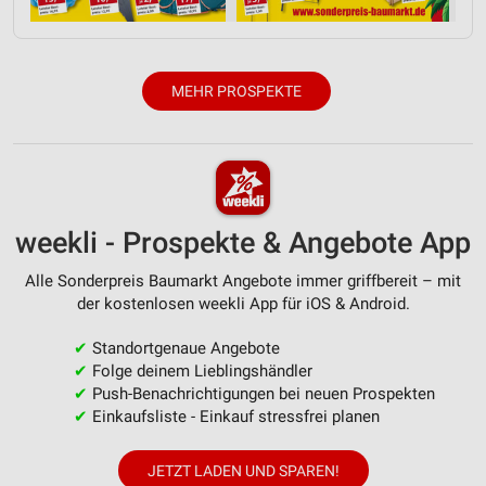
Werbeanzeigen
Erstellung von Profilen für personalisierte
Werbung
MEHR PROSPEKTE
Verwendung von Profilen zur Auswahl
personalisierter Werbung
Erstellung von Profilen zur Personalisierung
von Inhalten
weekli - Prospekte & Angebote App
Verwendung von Profilen zur Auswahl
personalisierter Inhalte
Alle Sonderpreis Baumarkt Angebote immer griffbereit – mit
der kostenlosen weekli App für iOS & Android.
Messung der Werbeleistung
✔
Standortgenaue Angebote
Messung der Performance von Inhalten
✔
Folge deinem Lieblingshändler
✔
Push-Benachrichtigungen bei neuen Prospekten
Analyse von Zielgruppen durch Statistiken oder
Kombinationen von Daten aus verschiedenen
✔
Einkaufsliste - Einkauf stressfrei planen
Quellen
JETZT LADEN UND SPAREN!
Entwicklung und Verbesserung der Angebote