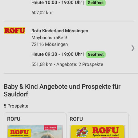
Heute 10:00 - 19:00 Uhr |
Geöffnet
von Inhalten
607,02 km
Verwendung von Profilen zur Auswahl
personalisierter Inhalte
Rofu Kinderland Mössingen
Messung der Werbeleistung
Maybachstraße 9
72116 Mössingen
Messung der Performance von Inhalten
❯
Heute 09:30 - 19:00 Uhr |
Geöffnet
Analyse von Zielgruppen durch Statistiken oder
551,68 km • Angebote: 2 Prospekte
Kombinationen von Daten aus verschiedenen
Quellen
Entwicklung und Verbesserung der Angebote
Baby & Kind Angebote und Prospekte für
Sauldorf
Verwendung reduzierter Daten zur Auswahl von
Inhalten
5 Prospekte
IAB-Besonderheiten:
ROFU
ROFU
Verwendung genauer Standortdaten
Geräte anhand von aktiv angeforderten
Informationen identifizieren