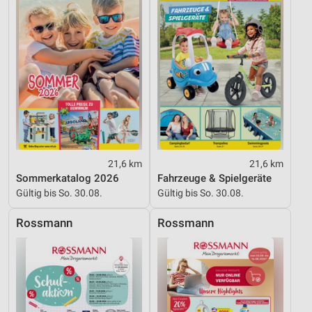
Nicht-IAB-Verarbeitungszwecke:
Notwendig
Performance
Funktional
Werbung
21,6 km
21,6 km
Sommerkatalog 2026
Fahrzeuge & Spielgeräte
Gültig bis So. 30.08.
Gültig bis So. 30.08.
Rossmann
Rossmann