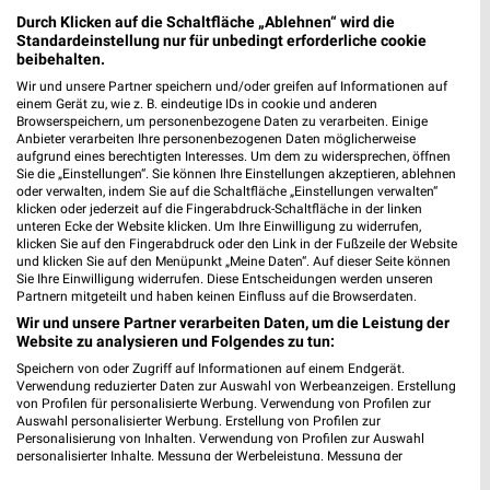
Liebfrauenstraße 8
Durch Klicken auf die Schaltfläche „Ablehnen“ wird die
88250 Weingarten
Standardeinstellung nur für unbedingt erforderliche cookie
❯
beibehalten.
Heute 09:00 - 19:00 Uhr |
Geöffnet
Wir und unsere Partner speichern und/oder greifen auf Informationen auf
einem Gerät zu, wie z. B. eindeutige IDs in cookie und anderen
588,56 km
Browserspeichern, um personenbezogene Daten zu verarbeiten. Einige
Anbieter verarbeiten Ihre personenbezogenen Daten möglicherweise
aufgrund eines berechtigten Interesses. Um dem zu widersprechen, öffnen
Ernsting's family Friedrichshafen
Sie die „Einstellungen“. Sie können Ihre Einstellungen akzeptieren, ablehnen
oder verwalten, indem Sie auf die Schaltfläche „Einstellungen verwalten“
Romanshorner Platz 2
klicken oder jederzeit auf die Fingerabdruck-Schaltfläche in der linken
88045 Friedrichshafen
❯
unteren Ecke der Website klicken. Um Ihre Einwilligung zu widerrufen,
klicken Sie auf den Fingerabdruck oder den Link in der Fußzeile der Website
Heute 09:00 - 20:00 Uhr |
Geöffnet
und klicken Sie auf den Menüpunkt „Meine Daten“. Auf dieser Seite können
Sie Ihre Einwilligung widerrufen. Diese Entscheidungen werden unseren
609,16 km
Partnern mitgeteilt und haben keinen Einfluss auf die Browserdaten.
Wir und unsere Partner verarbeiten Daten, um die Leistung der
Website zu analysieren und Folgendes zu tun:
Ernsting's family Villingen-Schwenningen
Speichern von oder Zugriff auf Informationen auf einem Endgerät.
Friedrich-Ebert-Straße 12-14
Verwendung reduzierter Daten zur Auswahl von Werbeanzeigen. Erstellung
78054 Villingen-Schwenningen
von Profilen für personalisierte Werbung. Verwendung von Profilen zur
❯
Auswahl personalisierter Werbung. Erstellung von Profilen zur
Heute 09:00 - 19:00 Uhr |
Geöffnet
Personalisierung von Inhalten. Verwendung von Profilen zur Auswahl
personalisierter Inhalte. Messung der Werbeleistung. Messung der
604,21 km
Performance von Inhalten. Analyse von Zielgruppen durch Statistiken oder