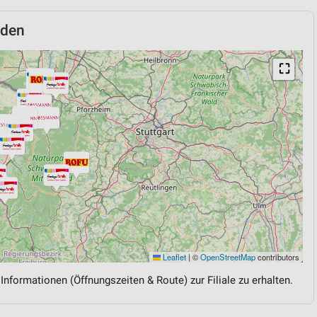
lden
⛶
Leaflet
|
©
OpenStreetMap
contributors
 Informationen (Öffnungszeiten & Route) zur Filiale zu erhalten.