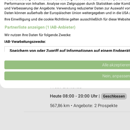
Performance von Inhalten. Analyse von Zielgruppen durch Statistiken oder Kom
und Verbesserung der Angebote. Verwendung reduzierter Daten zur Auswahl von
Daten können außerhalb der Europäischen Union weitergegeben und in die USA 
Ihre Einwilligung und die cookie Richtlinie gelten ausschließlich für diese Websit
Rossmann Bühl
Partnerliste anzeigen (1 IAB-Anbieter)
Vimbucher Str. 75
Wir nutzen Ihre Daten für folgende Zwecke:
77815 Bühl
IAB-Verarbeitungszwecke:
Heute 08:00 - 20:00 Uhr |
Geschlossen
Speichern von oder Zugriff auf Informationen auf einem Endgerät
563,23 km • Angebote: 2 Prospekte
Verwendung reduzierter Daten zur Auswahl von Werbeanzeigen
Alle akzeptiere
Rossmann Lichtenau
Erstellung von Profilen für personalisierte Werbung
Nein, anpassen
Auf der Schanz 3
Verwendung von Profilen zur Auswahl personalisierter Werbung
77839 Lichtenau
Heute 08:00 - 20:00 Uhr |
Geschlossen
Erstellung von Profilen zur Personalisierung von Inhalten
567,86 km • Angebote: 2 Prospekte
Verwendung von Profilen zur Auswahl personalisierter Inhalte
Messung der Werbeleistung