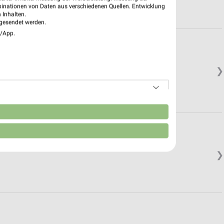
binationen von Daten aus verschiedenen Quellen. Entwicklung
 Inhalten.
gesendet werden.
e/App.
❯
n
❯