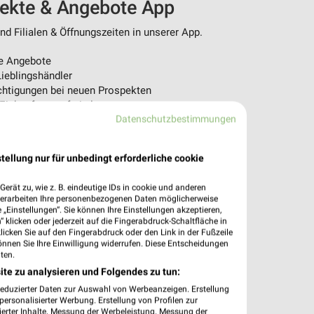
pekte & Angebote App
d Filialen & Öffnungszeiten in unserer App.
e Angebote
ieblingshändler
htigungen bei neuen Prospekten
 Einkauf stressfrei planen
Datenschutzbestimmungen
 App jetzt laden oder QR-Code scannen.
tellung nur für unbedingt erforderliche cookie
erät zu, wie z. B. eindeutige IDs in cookie und anderen
verarbeiten Ihre personenbezogenen Daten möglicherweise
„Einstellungen“. Sie können Ihre Einstellungen akzeptieren,
 klicken oder jederzeit auf die Fingerabdruck-Schaltfläche in
klicken Sie auf den Fingerabdruck oder den Link in der Fußzeile
önnen Sie Ihre Einwilligung widerrufen. Diese Entscheidungen
ten.
ite zu analysieren und Folgendes zu tun:
reduzierter Daten zur Auswahl von Werbeanzeigen. Erstellung
ersonalisierter Werbung. Erstellung von Profilen zur
ierter Inhalte. Messung der Werbeleistung. Messung der