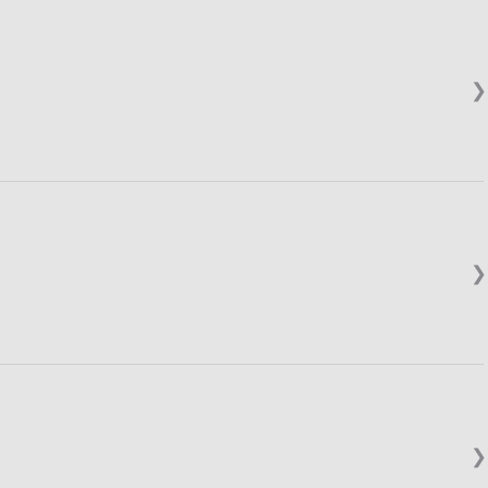
❯
❯
❯