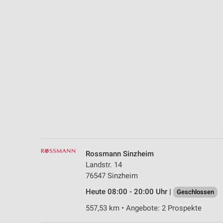
Messung der Performance von Inhalten
Analyse von Zielgruppen durch Statistiken oder Kombinationen 
Quellen
Entwicklung und Verbesserung der Angebote
Verwendung reduzierter Daten zur Auswahl von Inhalten
IAB-Besonderheiten:
Verwendung genauer Standortdaten
Geräte anhand von aktiv angeforderten Informationen identifizie
Nicht-IAB-Verarbeitungszwecke:
Rossmann Sinzheim
Notwendig
Landstr. 14
76547 Sinzheim
Performance
Heute 08:00 - 20:00 Uhr |
Geschlossen
Funktional
557,53 km • Angebote: 2 Prospekte
Werbung