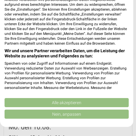
aufgrund eines berechtigten Interesses. Um dem zu widersprechen, öffnen
Sie die „Einstellungen“. Sie können Ihre Einstellungen akzeptieren, ablehnen
oder verwalten, indem Sie auf die Schaltfläche „Einstellungen verwalten“
klicken oder jederzeit auf die Fingerabdruck-Schaltfläche in der linken
unteren Ecke der Website klicken. Um Ihre Einwilligung zu widerrufen,
klicken Sie auf den Fingerabdruck oder den Link in der Fußzeile der Website
und klicken Sie auf den Menüpunkt „Meine Daten“. Auf dieser Seite können
Sie Ihre Einwilligung widerrufen. Diese Entscheidungen werden unseren
Partnern mitgeteilt und haben keinen Einfluss auf die Browserdaten.
Wir und unsere Partner verarbeiten Daten, um die Leistung der
❯
Website zu analysieren und Folgendes zu tun:
Speichern von oder Zugriff auf Informationen auf einem Endgerät.
Verwendung reduzierter Daten zur Auswahl von Werbeanzeigen. Erstellung
von Profilen für personalisierte Werbung. Verwendung von Profilen zur
Auswahl personalisierter Werbung. Erstellung von Profilen zur
Personalisierung von Inhalten. Verwendung von Profilen zur Auswahl
personalisierter Inhalte. Messung der Werbeleistung. Messung der
Performance von Inhalten. Analyse von Zielgruppen durch Statistiken oder
Kombinationen von Daten aus verschiedenen Quellen. Entwicklung und
Verbesserung der Angebote. Verwendung reduzierter Daten zur Auswahl
Alle akzeptieren
von Inhalten.
Daten können außerhalb der Europäischen Union weitergegeben und in die
Nein, anpassen
USA gesendet werden.
Rossmann Prospekt für Gernsbach ab
Ihre Einwilligung und die cookie Richtlinie gelten ausschließlich für diese
Mo. den 10.08.
Website/App.