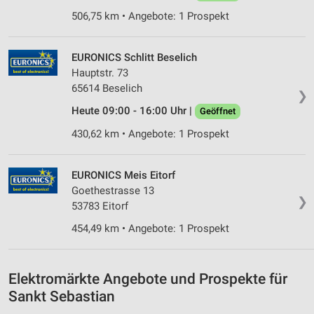
506,75 km • Angebote: 1 Prospekt
Verwendung von Profilen zur Auswahl
personalisierter Werbung
EURONICS Schlitt Beselich
Erstellung von Profilen zur Personalisierung
Hauptstr. 73
von Inhalten
65614 Beselich
❯
Verwendung von Profilen zur Auswahl
Heute 09:00 - 16:00 Uhr |
Geöffnet
personalisierter Inhalte
430,62 km • Angebote: 1 Prospekt
Messung der Werbeleistung
Messung der Performance von Inhalten
EURONICS Meis Eitorf
Goethestrasse 13
❯
Analyse von Zielgruppen durch Statistiken oder
53783 Eitorf
Kombinationen von Daten aus verschiedenen
Quellen
454,49 km • Angebote: 1 Prospekt
Entwicklung und Verbesserung der Angebote
Elektromärkte Angebote und Prospekte für
Verwendung reduzierter Daten zur Auswahl von
Sankt Sebastian
Inhalten