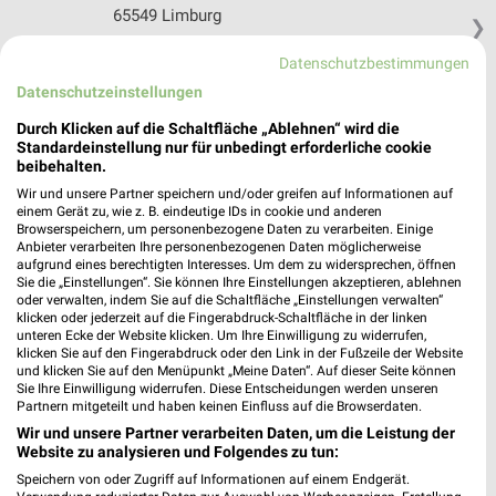
65549 Limburg
❯
Heute 10:00 - 19:00 Uhr |
Geöffnet
Datenschutzbestimmungen
437,88 km • Angebote: 1 Prospekt
Datenschutzeinstellungen
Durch Klicken auf die Schaltfläche „Ablehnen“ wird die
Standardeinstellung nur für unbedingt erforderliche cookie
EURONICS Henn Idelberg
beibehalten.
Wiesenstraße 4
Wir und unsere Partner speichern und/oder greifen auf Informationen auf
57612 Idelberg
❯
einem Gerät zu, wie z. B. eindeutige IDs in cookie und anderen
Browserspeichern, um personenbezogene Daten zu verarbeiten. Einige
Heute 09:00 - 12:30 Uhr |
Geöffnet
Anbieter verarbeiten Ihre personenbezogenen Daten möglicherweise
aufgrund eines berechtigten Interesses. Um dem zu widersprechen, öffnen
439,87 km • Angebote: 1 Prospekt
Sie die „Einstellungen“. Sie können Ihre Einstellungen akzeptieren, ablehnen
oder verwalten, indem Sie auf die Schaltfläche „Einstellungen verwalten“
klicken oder jederzeit auf die Fingerabdruck-Schaltfläche in der linken
unteren Ecke der Website klicken. Um Ihre Einwilligung zu widerrufen,
EURONICS Kaisersesch
klicken Sie auf den Fingerabdruck oder den Link in der Fußzeile der Website
Bahnhofstr. 18
und klicken Sie auf den Menüpunkt „Meine Daten“. Auf dieser Seite können
56759 Kaisersesch
Sie Ihre Einwilligung widerrufen. Diese Entscheidungen werden unseren
❯
Partnern mitgeteilt und haben keinen Einfluss auf die Browserdaten.
Heute 09:00 - 19:00 Uhr |
Geöffnet
Wir und unsere Partner verarbeiten Daten, um die Leistung der
Website zu analysieren und Folgendes zu tun:
503,91 km • Angebote: 1 Prospekt
Speichern von oder Zugriff auf Informationen auf einem Endgerät.