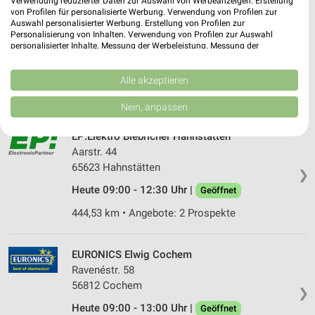
Verwendung reduzierter Daten zur Auswahl von Werbeanzeigen. Erstellung
von Profilen für personalisierte Werbung. Verwendung von Profilen zur
EURONICS Schmitt Elbtal-Dorchheim
Auswahl personalisierter Werbung. Erstellung von Profilen zur
Ellarerstr. 11
Personalisierung von Inhalten. Verwendung von Profilen zur Auswahl
personalisierter Inhalte. Messung der Werbeleistung. Messung der
65627 Elbtal-Dorchheim
❯
Performance von Inhalten. Analyse von Zielgruppen durch Statistiken oder
Kombinationen von Daten aus verschiedenen Quellen. Entwicklung und
Heute 09:00 - 13:00 Uhr |
Geöffnet
Verbesserung der Angebote. Verwendung reduzierter Daten zur Auswahl
Alle akzeptieren
von Inhalten.
431,87 km • Angebote: 1 Prospekt
Daten können außerhalb der Europäischen Union weitergegeben und in die
Nein, anpassen
USA gesendet werden.
Ihre Einwilligung und die cookie Richtlinie gelten ausschließlich für diese
EP:Elektro Biebricher Hahnstätten
Website/App.
Aarstr. 44
Partnerliste anzeigen (1 IAB-Anbieter)
65623 Hahnstätten
❯
Wir nutzen Ihre Daten für folgende Zwecke:
Heute 09:00 - 12:30 Uhr |
Geöffnet
IAB-Verarbeitungszwecke:
444,53 km • Angebote: 2 Prospekte
Speichern von oder Zugriff auf Informationen
auf einem Endgerät
EURONICS Elwig Cochem
Verwendung reduzierter Daten zur Auswahl von
Werbeanzeigen
Ravenéstr. 58
56812 Cochem
❯
Erstellung von Profilen für personalisierte
Heute 09:00 - 13:00 Uhr |
Werbung
Geöffnet