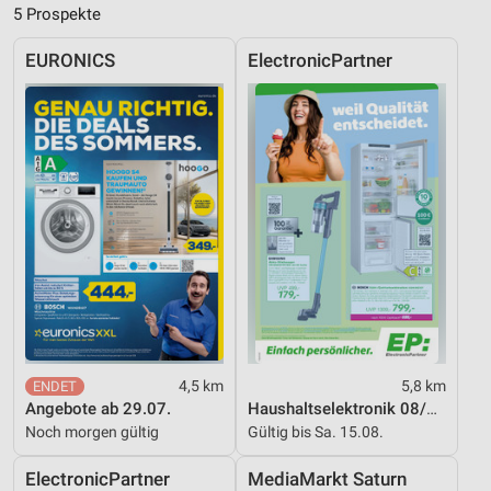
IAB-Besonderheiten:
5 Prospekte
Verwendung genauer Standortdaten
EURONICS
ElectronicPartner
Geräte anhand von aktiv angeforderten
Informationen identifizieren
Nicht-IAB-Verarbeitungszwecke:
Notwendig
Performance
Funktional
Werbung
4,5 km
5,8 km
Angebote ab 29.07.
Haushaltselektronik 08/2026
Noch morgen gültig
Gültig bis Sa. 15.08.
ElectronicPartner
MediaMarkt Saturn