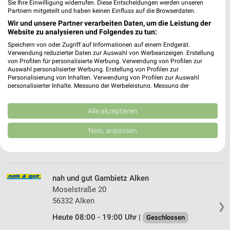
Sie Ihre Einwilligung widerrufen. Diese Entscheidungen werden unseren
REWE Lahnstein
Partnern mitgeteilt und haben keinen Einfluss auf die Browserdaten.
Am Rasenplatz 7
Wir und unsere Partner verarbeiten Daten, um die Leistung der
56112 Lahnstein
Website zu analysieren und Folgendes zu tun:
❯
Heute 07:00 - 21:45 Uhr |
Speichern von oder Zugriff auf Informationen auf einem Endgerät.
Öffnet in 23 Min.
Verwendung reduzierter Daten zur Auswahl von Werbeanzeigen. Erstellung
470,19 km • Angebote: 2 Prospekte
von Profilen für personalisierte Werbung. Verwendung von Profilen zur
Auswahl personalisierter Werbung. Erstellung von Profilen zur
Personalisierung von Inhalten. Verwendung von Profilen zur Auswahl
personalisierter Inhalte. Messung der Werbeleistung. Messung der
EDEKA Schütz Alken
Performance von Inhalten. Analyse von Zielgruppen durch Statistiken oder
Kombinationen von Daten aus verschiedenen Quellen. Entwicklung und
Quidembaum 3
Verbesserung der Angebote. Verwendung reduzierter Daten zur Auswahl
Alle akzeptieren
56332 Alken
❯
von Inhalten.
Daten können außerhalb der Europäischen Union weitergegeben und in die
Nein, anpassen
Heute 06:30 - 21:00 Uhr |
Geöffnet
USA gesendet werden.
Ihre Einwilligung und die cookie Richtlinie gelten ausschließlich für diese
484,78 km • Angebote: 1 Prospekt
Website/App.
Partnerliste anzeigen (1 IAB-Anbieter)
nah und gut Gambietz Alken
Wir nutzen Ihre Daten für folgende Zwecke:
Moselstraße 20
IAB-Verarbeitungszwecke:
56332 Alken
❯
Speichern von oder Zugriff auf Informationen
Heute 08:00 - 19:00 Uhr |
Geschlossen
auf einem Endgerät