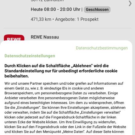
❯
Heute 08:00 - 20:00 Uhr |
Geschlossen
471,33 km • Angebote: 1 Prospekt
REWE Nassau
Emser Str. 37
Datenschutzbestimmungen
56377 Nassau
❯
Datenschutzeinstellungen
Heute 07:00 - 21:00 Uhr |
Öffnet in 23 Min.
Durch Klicken auf die Schaltfläche „Ablehnen“ wird die
459,62 km • Angebote: 2 Prospekte
Standardeinstellung nur für unbedingt erforderliche cookie
beibehalten.
Wir und unsere Partner speichern und/oder greifen auf Informationen auf
REWE Bad Ems
einem Gerät zu, wie z. B. eindeutige IDs in cookie und anderen
Browserspeichern, um personenbezogene Daten zu verarbeiten. Einige
Römerstr. 80-81
Anbieter verarbeiten Ihre personenbezogenen Daten möglicherweise
56130 Bad Ems
aufgrund eines berechtigten Interesses. Um dem zu widersprechen, öffnen
❯
Sie die „Einstellungen“. Sie können Ihre Einstellungen akzeptieren, ablehnen
Heute 07:00 - 21:00 Uhr |
Öffnet in 23 Min.
oder verwalten, indem Sie auf die Schaltfläche „Einstellungen verwalten“
klicken oder jederzeit auf die Fingerabdruck-Schaltfläche in der linken
463,22 km • Angebote: 2 Prospekte
unteren Ecke der Website klicken. Um Ihre Einwilligung zu widerrufen,
klicken Sie auf den Fingerabdruck oder den Link in der Fußzeile der Website
und klicken Sie auf den Menüpunkt „Meine Daten“. Auf dieser Seite können