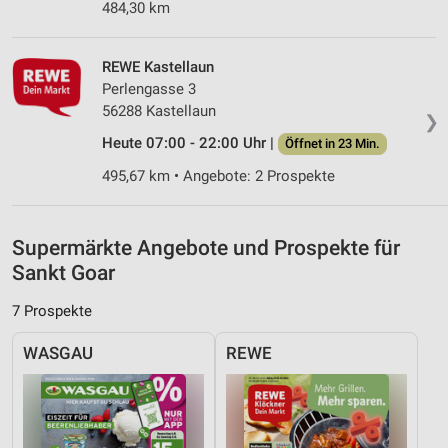
484,30 km
Verwendung reduzierter Daten zur Auswahl von
Werbeanzeigen
REWE Kastellaun
Erstellung von Profilen für personalisierte
Perlengasse 3
Werbung
56288 Kastellaun
❯
Verwendung von Profilen zur Auswahl
Heute 07:00 - 22:00 Uhr |
Öffnet in 23 Min.
personalisierter Werbung
495,67 km • Angebote: 2 Prospekte
Erstellung von Profilen zur Personalisierung
von Inhalten
Supermärkte Angebote und Prospekte für
Verwendung von Profilen zur Auswahl
personalisierter Inhalte
Sankt Goar
Messung der Werbeleistung
7 Prospekte
Messung der Performance von Inhalten
WASGAU
REWE
Analyse von Zielgruppen durch Statistiken oder
Kombinationen von Daten aus verschiedenen
Quellen