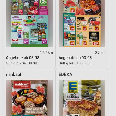
Entwicklung und Verbesserung der Angebote
Verwendung reduzierter Daten zur Auswahl von
Inhalten
IAB-Besonderheiten:
Verwendung genauer Standortdaten
Geräte anhand von aktiv angeforderten
Informationen identifizieren
17,7 km
0,5 km
Angebote ab 03.08.
Angebote ab 03.08.
Nicht-IAB-Verarbeitungszwecke:
Gültig bis Sa. 08.08.
Gültig bis Sa. 08.08.
Notwendig
nahkauf
EDEKA
Performance
Funktional
Werbung