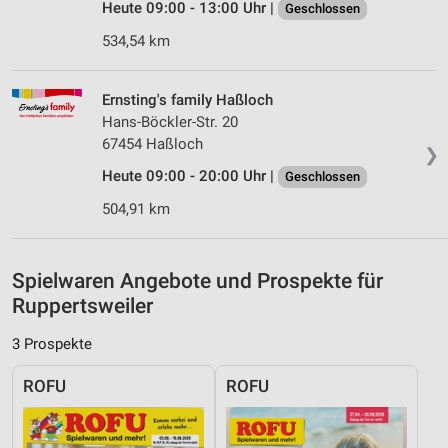
Heute 09:00 - 13:00 Uhr |
Geschlossen
Messung der Performance von Inhalten
534,54 km
Analyse von Zielgruppen durch Statistiken oder
Kombinationen von Daten aus verschiedenen
Quellen
Ernsting's family Haßloch
Hans-Böckler-Str. 20
Entwicklung und Verbesserung der Angebote
67454 Haßloch
❯
Heute 09:00 - 20:00 Uhr |
Verwendung reduzierter Daten zur Auswahl von
Geschlossen
Inhalten
504,91 km
IAB-Besonderheiten:
Verwendung genauer Standortdaten
Spielwaren Angebote und Prospekte für
Geräte anhand von aktiv angeforderten
Ruppertsweiler
Informationen identifizieren
3 Prospekte
Nicht-IAB-Verarbeitungszwecke:
Notwendig
ROFU
ROFU
Performance