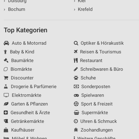
›
Duisburg
›
Kiel
›
Bochum
›
Krefeld
Top Kategorien
Auto & Motorrad
Optiker & Hörakustik
Baby & Kind
Reisen & Tourismus
Baumärkte
Restaurant
Biomärkte
Schreibwaren & Büro
Discounter
Schuhe
Drogerie & Parfümerie
Sonderposten
Elektromärkte
Spielwaren
Garten & Pflanzen
Sport & Freizeit
Gesundheit & Ärzte
Supermärkte
Getränkemärkte
Uhren & Schmuck
Kaufhäuser
Zoohandlungen
Möbel & Wohnen
Weitere Geschäfte