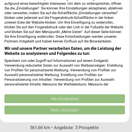
Hauptstraße 105
aufgrund eines berechtigten Interesses. Um dem zu widersprechen, öffnen
Sie die „Einstellungen“. Sie können Ihre Einstellungen akzeptieren, ablehnen
67433 Neustadt an der Weinstraße
❯
oder verwalten, indem Sie auf die Schaltfläche „Einstellungen verwalten“
klicken oder jederzeit auf die Fingerabdruck-Schaltfläche in der linken
Heute 09:00 - 18:00 Uhr |
Geschlossen
unteren Ecke der Website klicken. Um Ihre Einwilligung zu widerrufen,
klicken Sie auf den Fingerabdruck oder den Link in der Fußzeile der Website
509,81 km
und klicken Sie auf den Menüpunkt „Meine Daten“. Auf dieser Seite können
Sie Ihre Einwilligung widerrufen. Diese Entscheidungen werden unseren
Partnern mitgeteilt und haben keinen Einfluss auf die Browserdaten.
Ernsting's family Neustadt a.d. Weinstraße
Wir und unsere Partner verarbeiten Daten, um die Leistung der
Adolf-Kolping-Straße 173
Website zu analysieren und Folgendes zu tun:
67433 Neustadt a.d. Weinstraße
Speichern von oder Zugriff auf Informationen auf einem Endgerät.
❯
Verwendung reduzierter Daten zur Auswahl von Werbeanzeigen. Erstellung
Heute 09:00 - 20:00 Uhr |
Geschlossen
von Profilen für personalisierte Werbung. Verwendung von Profilen zur
Auswahl personalisierter Werbung. Erstellung von Profilen zur
509,86 km
Personalisierung von Inhalten. Verwendung von Profilen zur Auswahl
personalisierter Inhalte. Messung der Werbeleistung. Messung der
Performance von Inhalten. Analyse von Zielgruppen durch Statistiken oder
Kombinationen von Daten aus verschiedenen Quellen. Entwicklung und
Rofu Kinderland Neunkirchen
Verbesserung der Angebote. Verwendung reduzierter Daten zur Auswahl
Alle akzeptieren
Am Gneisenauflöz 4
von Inhalten.
Daten können außerhalb der Europäischen Union weitergegeben und in die
66538 Neunkirchen
Nein, anpassen
❯
USA gesendet werden.
Heute 09:30 - 19:00 Uhr |
Geschlossen
Ihre Einwilligung und die cookie Richtlinie gelten ausschließlich für diese
Website/App.
561,66 km • Angebote: 3 Prospekte
Partnerliste anzeigen (1 IAB-Anbieter)