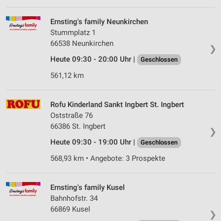
Wir nutzen Ihre Daten für folgende Zwecke:
Ernsting's family Neunkirchen
IAB-Verarbeitungszwecke:
Stummplatz 1
Speichern von oder Zugriff auf Informationen
66538 Neunkirchen
❯
auf einem Endgerät
Heute 09:30 - 20:00 Uhr |
Geschlossen
Verwendung reduzierter Daten zur Auswahl von
561,12 km
Werbeanzeigen
Erstellung von Profilen für personalisierte
Rofu Kinderland Sankt Ingbert St. Ingbert
Werbung
Oststraße 76
Verwendung von Profilen zur Auswahl
66386 St. Ingbert
❯
personalisierter Werbung
Heute 09:30 - 19:00 Uhr |
Geschlossen
Erstellung von Profilen zur Personalisierung
568,93 km • Angebote: 3 Prospekte
von Inhalten
Verwendung von Profilen zur Auswahl
Ernsting's family Kusel
personalisierter Inhalte
Bahnhofstr. 34
66869 Kusel
Messung der Werbeleistung
❯