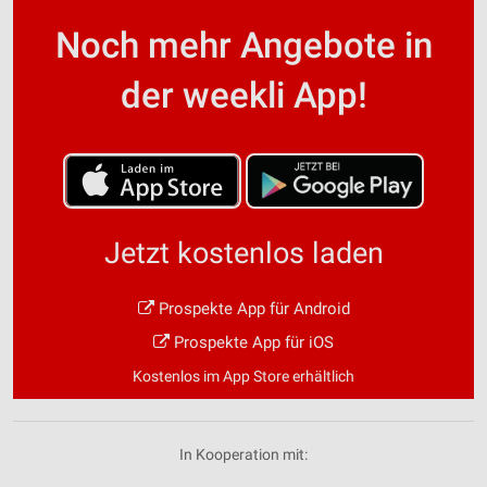
Noch mehr Angebote in
der weekli App!
Jetzt kostenlos laden
Prospekte App für Android
Prospekte App für iOS
Kostenlos im App Store erhältlich
In Kooperation mit: