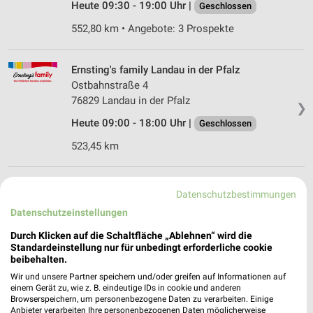
Heute 09:30 - 19:00 Uhr |
Geschlossen
552,80 km • Angebote: 3 Prospekte
Ernsting's family Landau in der Pfalz
Ostbahnstraße 4
76829 Landau in der Pfalz
❯
Heute 09:00 - 18:00 Uhr |
Geschlossen
523,45 km
Rofu Kinderland Bornheim
Datenschutzbestimmungen
Hornbachstraße 17
Datenschutzeinstellungen
76879 Bornheim
❯
Durch Klicken auf die Schaltfläche „Ablehnen“ wird die
Heute 09:30 - 19:00 Uhr |
Geschlossen
Standardeinstellung nur für unbedingt erforderliche cookie
beibehalten.
519,38 km • Angebote: 2 Prospekte
Wir und unsere Partner speichern und/oder greifen auf Informationen auf
einem Gerät zu, wie z. B. eindeutige IDs in cookie und anderen
Browserspeichern, um personenbezogene Daten zu verarbeiten. Einige
Ernsting's family Neustadt an der Weinstraße
Anbieter verarbeiten Ihre personenbezogenen Daten möglicherweise