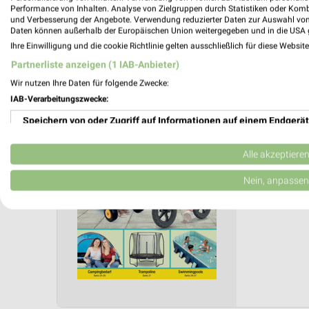
Performance von Inhalten. Analyse von Zielgruppen durch Statistiken oder Kom
Anzahl Prospekte: 2
und Verbesserung der Angebote. Verwendung reduzierter Daten zur Auswahl von
Letztes Prospektupdate: vor 100 Tagen
Daten können außerhalb der Europäischen Union weitergegeben und in die USA 
Ihre Einwilligung und die cookie Richtlinie gelten ausschließlich für diese Websit
ROFU Pr
Partnerliste anzeigen (1 IAB-Anbieter)
Mo. de
Wir nutzen Ihre Daten für folgende Zwecke:
IAB-Verarbeitungszwecke:
Fahrzeug
Speichern von oder Zugriff auf Informationen auf einem Endgerät
Gültig von
📅
Kalende
Verwendung reduzierter Daten zur Auswahl von Werbeanzeigen
Alle akzeptiere
❯
Erstellung von Profilen für personalisierte Werbung
Nein, anpassen
PROSP
Verwendung von Profilen zur Auswahl personalisierter Werbung
Erstellung von Profilen zur Personalisierung von Inhalten
Verwendung von Profilen zur Auswahl personalisierter Inhalte
Messung der Werbeleistung