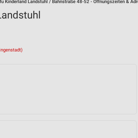
fu Kinderland Landstuhl / Bahnstraße 48-52 - Öffnungszeiten & Ad
Landstuhl
ingenstadt)