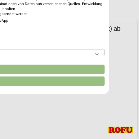
binationen von Daten aus verschiedenen Quellen. Entwicklung
 Inhalten.
gesendet werden.
e/App.
ospekt für Landstuhl (Sickingenstadt) ab
n 23.02.
e & Spielgeräte
 23. Feb. bis 30. Aug.
reintrag erstellen
n
EKT BLÄTTERN