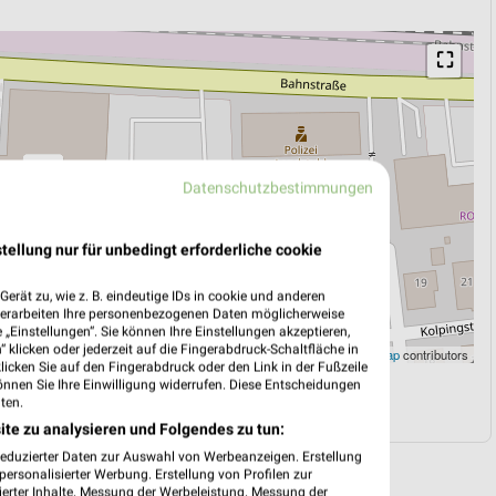
⛶
Datenschutzbestimmungen
tellung nur für unbedingt erforderliche cookie
erät zu, wie z. B. eindeutige IDs in cookie und anderen
verarbeiten Ihre personenbezogenen Daten möglicherweise
„Einstellungen“. Sie können Ihre Einstellungen akzeptieren,
 klicken oder jederzeit auf die Fingerabdruck-Schaltfläche in
Leaflet
|
©
OpenStreetMap
contributors
klicken Sie auf den Fingerabdruck oder den Link in der Fußzeile
önnen Sie Ihre Einwilligung widerrufen. Diese Entscheidungen
N
NAVIGATION MIT GOOGLE/IOS MAPS
ten.
ite zu analysieren und Folgendes zu tun:
reduzierter Daten zur Auswahl von Werbeanzeigen. Erstellung
ersonalisierter Werbung. Erstellung von Profilen zur
ierter Inhalte. Messung der Werbeleistung. Messung der