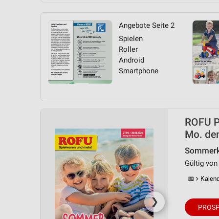
Angebote Seite 2
Spielen
Roller
Android
Smartphone
ROFU Pr
Mo. de
Sommerk
Gültig von 
📅
Kalende
❯
PROSP