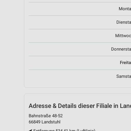
Mont
Dienst
Mittwo
Donnerst
Freit
Samst
Adresse & Details
dieser Filiale in La
Bahnstraße 48-52
66849 Landstuhl