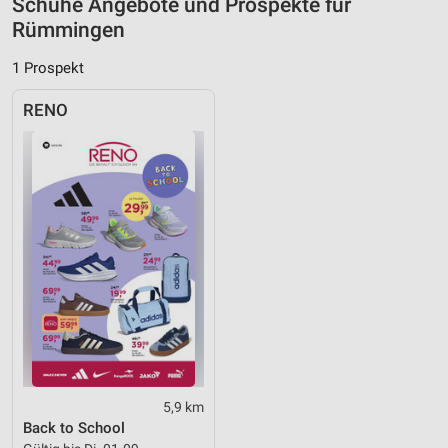
Schuhe Angebote und Prospekte für
Rümmingen
Performance
1 Prospekt
Funktional
RENO
Werbung
5,9 km
Back to School