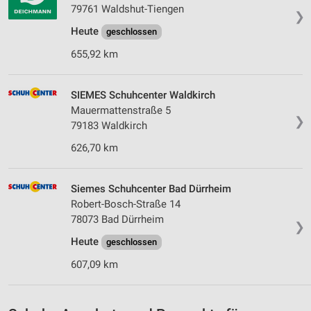
79761 Waldshut-Tiengen
❯
Messung der Werbeleistung
Heute
geschlossen
655,92 km
Messung der Performance von Inhalten
Analyse von Zielgruppen durch Statistiken oder
SIEMES Schuhcenter Waldkirch
Kombinationen von Daten aus verschiedenen
Quellen
Mauermattenstraße 5
❯
79183 Waldkirch
Entwicklung und Verbesserung der Angebote
626,70 km
Verwendung reduzierter Daten zur Auswahl von
Inhalten
Siemes Schuhcenter Bad Dürrheim
IAB-Besonderheiten:
Robert-Bosch-Straße 14
78073 Bad Dürrheim
Verwendung genauer Standortdaten
❯
Heute
geschlossen
Geräte anhand von aktiv angeforderten
Informationen identifizieren
607,09 km
Nicht-IAB-Verarbeitungszwecke:
Notwendig