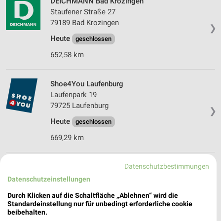
DEICHMANN Bad Krozingen
Staufener Straße 27
79189 Bad Krozingen
❯
Heute
geschlossen
652,58 km
Shoe4You Laufenburg
Laufenpark 19
79725 Laufenburg
❯
Heute
geschlossen
669,29 km
Datenschutzbestimmungen
DEICHMANN Laufenburg
Laufenpark 19
Datenschutzeinstellungen
79725 Laufenburg
❯
Durch Klicken auf die Schaltfläche „Ablehnen“ wird die
Standardeinstellung nur für unbedingt erforderliche cookie
Heute
geschlossen
beibehalten.
669,26 km