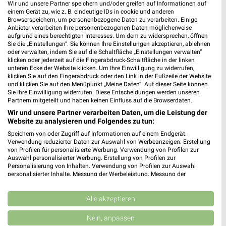
Wir und unsere Partner speichern und/oder greifen auf Informationen auf
einem Gerät zu, wie z. B. eindeutige IDs in cookie und anderen
Browserspeichern, um personenbezogene Daten zu verarbeiten. Einige
Anbieter verarbeiten Ihre personenbezogenen Daten möglicherweise
DEICHMANN Freiburg
aufgrund eines berechtigten Interesses. Um dem zu widersprechen, öffnen
Schwarzwaldstraße 78 - 80
Sie die „Einstellungen“. Sie können Ihre Einstellungen akzeptieren, ablehnen
79117 Freiburg
oder verwalten, indem Sie auf die Schaltfläche „Einstellungen verwalten“
❯
klicken oder jederzeit auf die Fingerabdruck-Schaltfläche in der linken
Heute
geschlossen
unteren Ecke der Website klicken. Um Ihre Einwilligung zu widerrufen,
klicken Sie auf den Fingerabdruck oder den Link in der Fußzeile der Website
638,97 km
und klicken Sie auf den Menüpunkt „Meine Daten“. Auf dieser Seite können
Sie Ihre Einwilligung widerrufen. Diese Entscheidungen werden unseren
Partnern mitgeteilt und haben keinen Einfluss auf die Browserdaten.
Wir und unsere Partner verarbeiten Daten, um die Leistung der
DEICHMANN Freiburg
Website zu analysieren und Folgendes zu tun:
Kaiser-Joseph-Straße 215
Speichern von oder Zugriff auf Informationen auf einem Endgerät.
79098 Freiburg
❯
Verwendung reduzierter Daten zur Auswahl von Werbeanzeigen. Erstellung
von Profilen für personalisierte Werbung. Verwendung von Profilen zur
Heute
geschlossen
Auswahl personalisierter Werbung. Erstellung von Profilen zur
Personalisierung von Inhalten. Verwendung von Profilen zur Auswahl
639,31 km
personalisierter Inhalte. Messung der Werbeleistung. Messung der
Performance von Inhalten. Analyse von Zielgruppen durch Statistiken oder
Kombinationen von Daten aus verschiedenen Quellen. Entwicklung und
DEICHMANN Freiburg
Verbesserung der Angebote. Verwendung reduzierter Daten zur Auswahl
Alle akzeptieren
von Inhalten.
Breisacher Straße 143
Daten können außerhalb der Europäischen Union weitergegeben und in die
Nein, anpassen
79110 Freiburg
USA gesendet werden.