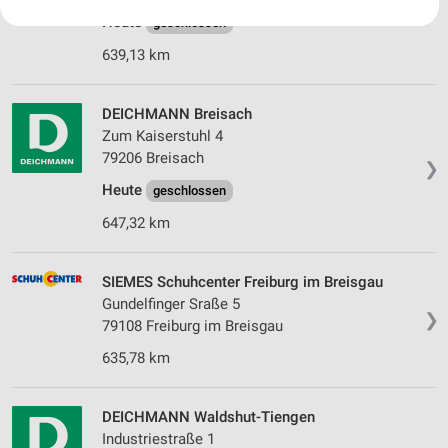
❯
Ihre Einwilligung und die cookie Richtlinie gelten ausschließlich für diese
Heute
geschlossen
Website/App.
639,13 km
Partnerliste anzeigen (1 IAB-Anbieter)
Wir nutzen Ihre Daten für folgende Zwecke:
IAB-Verarbeitungszwecke:
DEICHMANN Breisach
Zum Kaiserstuhl 4
Speichern von oder Zugriff auf Informationen
auf einem Endgerät
79206 Breisach
❯
Heute
geschlossen
Verwendung reduzierter Daten zur Auswahl von
Werbeanzeigen
647,32 km
Erstellung von Profilen für personalisierte
Werbung
SIEMES Schuhcenter Freiburg im Breisgau
Gundelfinger Sraße 5
Verwendung von Profilen zur Auswahl
❯
79108 Freiburg im Breisgau
personalisierter Werbung
635,78 km
Erstellung von Profilen zur Personalisierung
von Inhalten
DEICHMANN Waldshut-Tiengen
Verwendung von Profilen zur Auswahl
Industriestraße 1
personalisierter Inhalte