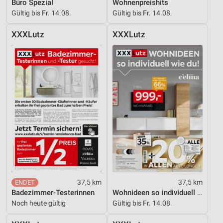
Büro Spezial
Wohnenpreishits
Gültig bis Fr. 14.08.
Gültig bis Fr. 14.08.
Geräte anhand von aktiv angeforderten
Informationen identifizieren
XXXLutz
XXXLutz
Nicht-IAB-Verarbeitungszwecke:
Notwendig
Performance
Funktional
Werbung
37,5 km
37,5 km
Badezimmer-Testerinnen
Wohnideen so individuell wie du!
Noch heute gültig
Gültig bis Fr. 14.08.