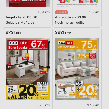
personalisierter Werbung
Erstellung von Profilen zur Personalisierung
10,4 km
5,6 km
von Inhalten
Angebote ab 06.08.
Angebote ab 03.08.
Gültig bis Mi. 12.08.
Noch morgen gültig
Verwendung von Profilen zur Auswahl
personalisierter Inhalte
XXXLutz
XXXLutz
Messung der Werbeleistung
Messung der Performance von Inhalten
Analyse von Zielgruppen durch Statistiken oder
Kombinationen von Daten aus verschiedenen
Quellen
Entwicklung und Verbesserung der Angebote
Verwendung reduzierter Daten zur Auswahl von
Inhalten
IAB-Besonderheiten:
37,5 km
37,5 km
Verwendung genauer Standortdaten