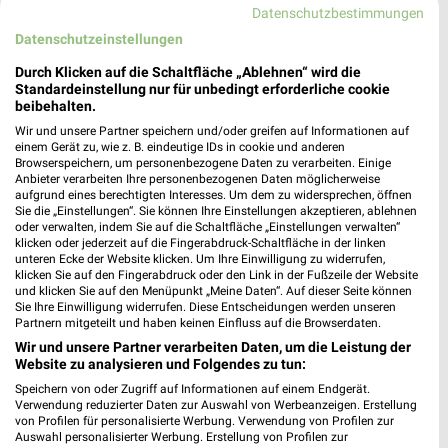
Datenschutzbestimmungen
Datenschutzeinstellungen
Durch Klicken auf die Schaltfläche „Ablehnen“ wird die
Standardeinstellung nur für unbedingt erforderliche cookie
beibehalten.
Wir und unsere Partner speichern und/oder greifen auf Informationen auf
einem Gerät zu, wie z. B. eindeutige IDs in cookie und anderen
Browserspeichern, um personenbezogene Daten zu verarbeiten. Einige
Anbieter verarbeiten Ihre personenbezogenen Daten möglicherweise
21,8 km
48,6 km
aufgrund eines berechtigten Interesses. Um dem zu widersprechen, öffnen
Angebote ab 03.08.
Angebote ab 01.08.
Sie die „Einstellungen“. Sie können Ihre Einstellungen akzeptieren, ablehnen
Noch morgen gültig
Noch heute gültig
oder verwalten, indem Sie auf die Schaltfläche „Einstellungen verwalten“
klicken oder jederzeit auf die Fingerabdruck-Schaltfläche in der linken
unteren Ecke der Website klicken. Um Ihre Einwilligung zu widerrufen,
XXXLutz
XXXLutz
klicken Sie auf den Fingerabdruck oder den Link in der Fußzeile der Website
und klicken Sie auf den Menüpunkt „Meine Daten“. Auf dieser Seite können
Sie Ihre Einwilligung widerrufen. Diese Entscheidungen werden unseren
Partnern mitgeteilt und haben keinen Einfluss auf die Browserdaten.
Wir und unsere Partner verarbeiten Daten, um die Leistung der
Website zu analysieren und Folgendes zu tun:
Speichern von oder Zugriff auf Informationen auf einem Endgerät.
Verwendung reduzierter Daten zur Auswahl von Werbeanzeigen. Erstellung
von Profilen für personalisierte Werbung. Verwendung von Profilen zur
Auswahl personalisierter Werbung. Erstellung von Profilen zur