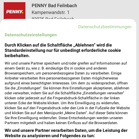
PENNY Bad Feilnbach
Kampenwandstr. 1
83075 Bad Feilnbach
❯
Datenschutzbestimmungen
Heute 07:00 - 20:00 Uhr |
Geöffnet
Datenschutzeinstellungen
536,50 km • Angebote: 1 Prospekt
Durch Klicken auf die Schaltfläche „Ablehnen“ wird die
Standardeinstellung nur für unbedingt erforderliche cookie
beibehalten.
Lidl Holzkirchen
Wir und unsere Partner speichern und/oder greifen auf Informationen auf
Industriestr. 31
einem Gerät zu, wie z. B. eindeutige IDs in cookie und anderen
83607 Holzkirchen
Browserspeichern, um personenbezogene Daten zu verarbeiten. Einige
❯
Anbieter verarbeiten Ihre personenbezogenen Daten möglicherweise
Heute 07:00 - 20:00 Uhr |
Geöffnet
aufgrund eines berechtigten Interesses. Um dem zu widersprechen, öffnen
Sie die „Einstellungen“. Sie können Ihre Einstellungen akzeptieren, ablehnen
529,83 km • Angebote: 2 Prospekte
oder verwalten, indem Sie auf die Schaltfläche „Einstellungen verwalten“
klicken oder jederzeit auf die Fingerabdruck-Schaltfläche in der linken
unteren Ecke der Website klicken. Um Ihre Einwilligung zu widerrufen,
klicken Sie auf den Fingerabdruck oder den Link in der Fußzeile der Website
Discounter Angebote und Prospekte für
und klicken Sie auf den Menüpunkt „Meine Daten“. Auf dieser Seite können
Sie Ihre Einwilligung widerrufen. Diese Entscheidungen werden unseren
Rottach-Egern
Partnern mitgeteilt und haben keinen Einfluss auf die Browserdaten.
Wir und unsere Partner verarbeiten Daten, um die Leistung der
16 Prospekte
Website zu analysieren und Folgendes zu tun: