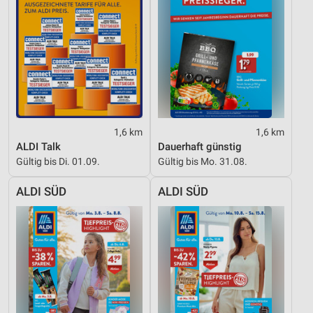
Inhalten
IAB-Besonderheiten:
Verwendung genauer Standortdaten
Geräte anhand von aktiv angeforderten
Informationen identifizieren
Nicht-IAB-Verarbeitungszwecke:
Notwendig
1,6 km
1,6 km
ALDI Talk
Dauerhaft günstig
Performance
Gültig bis Di. 01.09.
Gültig bis Mo. 31.08.
Funktional
ALDI SÜD
ALDI SÜD
Werbung