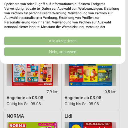
Speichern von oder Zugriff auf Informationen auf einem Endgerät.
PENNY
Lidl
Verwendung reduzierter Daten zur Auswahl von Werbeanzeigen. Erstellung
von Profilen für personalisierte Werbung. Verwendung von Profilen zur
Auswahl personalisierter Werbung. Erstellung von Profilen zur
Personalisierung von Inhalten. Verwendung von Profilen zur Auswahl
personalisierter Inhalte. Messung der Werbeleistung. Messung der
Performance von Inhalten. Analyse von Zielgruppen durch Statistiken oder
Kombinationen von Daten aus verschiedenen Quellen. Entwicklung und
Verbesserung der Angebote. Verwendung reduzierter Daten zur Auswahl
Alle akzeptieren
von Inhalten.
Daten können außerhalb der Europäischen Union weitergegeben und in die
Nein, anpassen
USA gesendet werden.
Ihre Einwilligung und die cookie Richtlinie gelten ausschließlich für diese
Website/App.
Partnerliste anzeigen (1 IAB-Anbieter)
Wir nutzen Ihre Daten für folgende Zwecke:
IAB-Verarbeitungszwecke:
7,9 km
0,5 km
Speichern von oder Zugriff auf Informationen
Angebote ab 03.08.
Angebote ab 03.08.
auf einem Endgerät
Gültig bis Sa. 08.08.
Gültig bis Sa. 08.08.
Verwendung reduzierter Daten zur Auswahl von
NORMA
Lidl
Werbeanzeigen