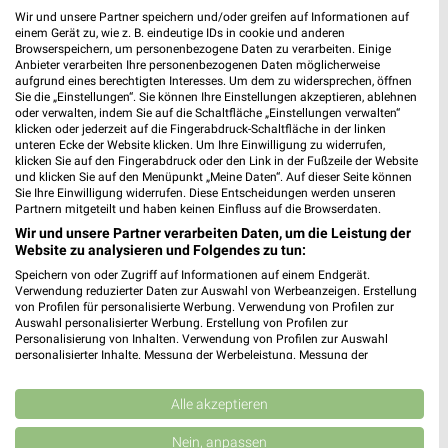
Wir und unsere Partner speichern und/oder greifen auf Informationen auf
einem Gerät zu, wie z. B. eindeutige IDs in cookie und anderen
Browserspeichern, um personenbezogene Daten zu verarbeiten. Einige
Ernsting's family Nürnberg
Anbieter verarbeiten Ihre personenbezogenen Daten möglicherweise
Äussere Bayreuther Str. 80
aufgrund eines berechtigten Interesses. Um dem zu widersprechen, öffnen
Sie die „Einstellungen“. Sie können Ihre Einstellungen akzeptieren, ablehnen
90491 Nürnberg
❯
oder verwalten, indem Sie auf die Schaltfläche „Einstellungen verwalten“
klicken oder jederzeit auf die Fingerabdruck-Schaltfläche in der linken
Heute
geschlossen
unteren Ecke der Website klicken. Um Ihre Einwilligung zu widerrufen,
klicken Sie auf den Fingerabdruck oder den Link in der Fußzeile der Website
375,58 km
und klicken Sie auf den Menüpunkt „Meine Daten“. Auf dieser Seite können
Sie Ihre Einwilligung widerrufen. Diese Entscheidungen werden unseren
Partnern mitgeteilt und haben keinen Einfluss auf die Browserdaten.
Ernsting's family Weißenburg
Wir und unsere Partner verarbeiten Daten, um die Leistung der
Eichstätter Str. 29
Website zu analysieren und Folgendes zu tun:
91781 Weißenburg
Speichern von oder Zugriff auf Informationen auf einem Endgerät.
❯
Verwendung reduzierter Daten zur Auswahl von Werbeanzeigen. Erstellung
Heute
geschlossen
von Profilen für personalisierte Werbung. Verwendung von Profilen zur
Auswahl personalisierter Werbung. Erstellung von Profilen zur
423,95 km
Personalisierung von Inhalten. Verwendung von Profilen zur Auswahl
personalisierter Inhalte. Messung der Werbeleistung. Messung der
Performance von Inhalten. Analyse von Zielgruppen durch Statistiken oder
Kombinationen von Daten aus verschiedenen Quellen. Entwicklung und
Ernsting's family Neumarkt
Verbesserung der Angebote. Verwendung reduzierter Daten zur Auswahl
Alle akzeptieren
Untere Marktstraße 25
von Inhalten.
Daten können außerhalb der Europäischen Union weitergegeben und in die
92318 Neumarkt
Nein, anpassen