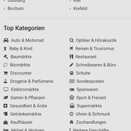
›
Duisburg
›
Kiel
›
Bochum
›
Krefeld
Top Kategorien
Auto & Motorrad
Optiker & Hörakustik
Baby & Kind
Reisen & Tourismus
Baumärkte
Restaurant
Biomärkte
Schreibwaren & Büro
Discounter
Schuhe
Drogerie & Parfümerie
Sonderposten
Elektromärkte
Spielwaren
Garten & Pflanzen
Sport & Freizeit
Gesundheit & Ärzte
Supermärkte
Getränkemärkte
Uhren & Schmuck
Kaufhäuser
Zoohandlungen
Möbel & Wohnen
Weitere Geschäfte