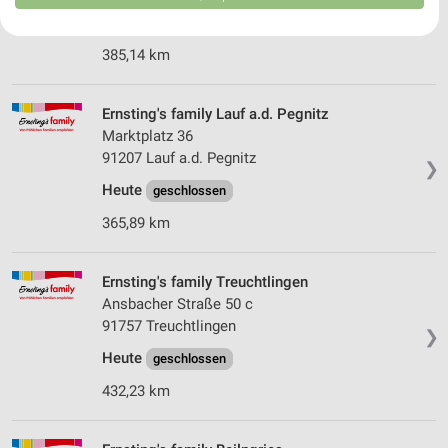
❯
USA gesendet werden.
Heute
geschlossen
Ihre Einwilligung und die cookie Richtlinie gelten ausschließlich für diese
Website/App.
385,14 km
Partnerliste anzeigen (1 IAB-Anbieter)
Wir nutzen Ihre Daten für folgende Zwecke:
Ernsting's family Lauf a.d. Pegnitz
IAB-Verarbeitungszwecke:
Marktplatz 36
Speichern von oder Zugriff auf Informationen
91207 Lauf a.d. Pegnitz
auf einem Endgerät
❯
Heute
geschlossen
Verwendung reduzierter Daten zur Auswahl von
365,89 km
Werbeanzeigen
Erstellung von Profilen für personalisierte
Werbung
Ernsting's family Treuchtlingen
Ansbacher Straße 50 c
Verwendung von Profilen zur Auswahl
91757 Treuchtlingen
❯
personalisierter Werbung
Heute
geschlossen
Erstellung von Profilen zur Personalisierung
432,23 km
von Inhalten
Verwendung von Profilen zur Auswahl