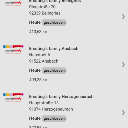
Ernsting's family Beilngries
personalisierter Inhalte
Ringstraße 20
92339 Beilngries
Messung der Werbeleistung
❯
Heute
geschlossen
Messung der Performance von Inhalten
410,63 km
Analyse von Zielgruppen durch Statistiken oder
Kombinationen von Daten aus verschiedenen
Quellen
Ernsting's family Ansbach
Neustadt 6
Entwicklung und Verbesserung der Angebote
91522 Ansbach
❯
Heute
Verwendung reduzierter Daten zur Auswahl von
geschlossen
Inhalten
409,25 km
IAB-Besonderheiten:
Verwendung genauer Standortdaten
Ernsting's family Herzogenaurach
Hauptstraße 13
Geräte anhand von aktiv angeforderten
91074 Herzogenaurach
Informationen identifizieren
❯
Heute
geschlossen
Nicht-IAB-Verarbeitungszwecke:
372,55 km