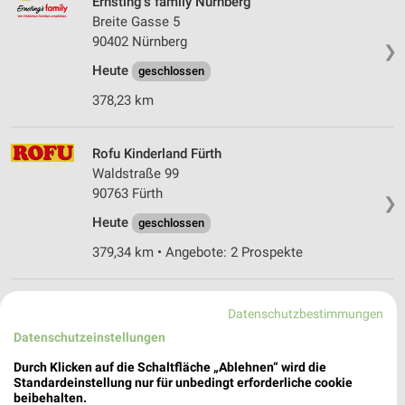
Ernsting's family Nürnberg
Breite Gasse 5
90402 Nürnberg
❯
Heute
geschlossen
378,23 km
Rofu Kinderland Fürth
Waldstraße 99
90763 Fürth
❯
Heute
geschlossen
379,34 km • Angebote: 2 Prospekte
Ernsting's family Altdorf b. Nürnberg
Datenschutzbestimmungen
Unterer Markt 1
Datenschutzeinstellungen
90518 Altdorf b. Nürnberg
❯
Durch Klicken auf die Schaltfläche „Ablehnen“ wird die
Heute
geschlossen
Standardeinstellung nur für unbedingt erforderliche cookie
beibehalten.
376,83 km