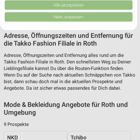
Verbesserung der Angebote. Verwendung reduzierter Daten zur Auswahl
Alle akzeptieren
von Inhalten.
Daten können außerhalb der Europäischen Union weitergegeben und in die
Nein, anpassen
USA gesendet werden.
Ihre Einwilligung und die cookie Richtlinie gelten ausschließlich für diese
Website/App.
Adresse, Öffnungszeiten und Entfernung für
Partnerliste anzeigen (1 IAB-Anbieter)
die Takko Fashion Filiale in Roth
Wir nutzen Ihre Daten für folgende Zwecke:
Adresse, Öffnungszeiten und Entfernung alles rund um die
IAB-Verarbeitungszwecke:
Takko Fashion Filiale in Roth. Den schnellsten Weg zu Deiner
Speichern von oder Zugriff auf Informationen
Lieblingsfiliale kannst Du über die Routen-Funktion finden.
auf einem Endgerät
Wenn Du auf der Suche nach aktuellen Schnäppchen von Takko
bist, dann schau doch mal in die aktuellen Prospekte und
Verwendung reduzierter Daten zur Auswahl von
Angebote. Da ist sicher etwas passendes für Dich dabei.
Werbeanzeigen
Erstellung von Profilen für personalisierte
Mode & Bekleidung Angebote für Roth und
Werbung
Umgebung
Verwendung von Profilen zur Auswahl
9 Prospekte
personalisierter Werbung
NKD
Tchibo
Erstellung von Profilen zur Personalisierung