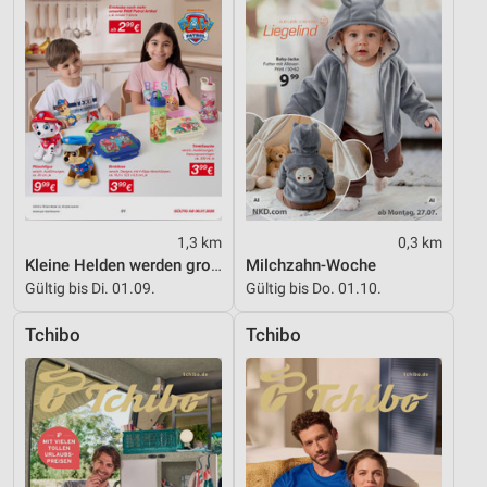
Nicht-IAB-Verarbeitungszwecke:
Notwendig
Performance
Funktional
Werbung
1,3 km
0,3 km
Kleine Helden werden gross
Milchzahn-Woche
Gültig bis Di. 01.09.
Gültig bis Do. 01.10.
Tchibo
Tchibo