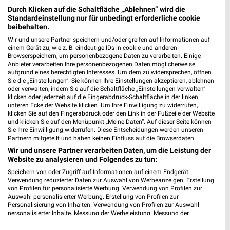
Durch Klicken auf die Schaltfläche „Ablehnen“ wird die
Standardeinstellung nur für unbedingt erforderliche cookie
beibehalten.
Takko Fashion Schwabach
Wir und unsere Partner speichern und/oder greifen auf Informationen auf
Alte Rother Straße 1
einem Gerät zu, wie z. B. eindeutige IDs in cookie und anderen
91126 Schwabach
❯
Browserspeichern, um personenbezogene Daten zu verarbeiten. Einige
Anbieter verarbeiten Ihre personenbezogenen Daten möglicherweise
Heute 09:00 - 20:00 Uhr |
Geschlossen
aufgrund eines berechtigten Interesses. Um dem zu widersprechen, öffnen
Sie die „Einstellungen“. Sie können Ihre Einstellungen akzeptieren, ablehnen
9,66 km
oder verwalten, indem Sie auf die Schaltfläche „Einstellungen verwalten“
klicken oder jederzeit auf die Fingerabdruck-Schaltfläche in der linken
unteren Ecke der Website klicken. Um Ihre Einwilligung zu widerrufen,
klicken Sie auf den Fingerabdruck oder den Link in der Fußzeile der Website
und klicken Sie auf den Menüpunkt „Meine Daten“. Auf dieser Seite können
Sie Ihre Einwilligung widerrufen. Diese Entscheidungen werden unseren
Partnern mitgeteilt und haben keinen Einfluss auf die Browserdaten.
Wir und unsere Partner verarbeiten Daten, um die Leistung der
Website zu analysieren und Folgendes zu tun:
Speichern von oder Zugriff auf Informationen auf einem Endgerät.
Verwendung reduzierter Daten zur Auswahl von Werbeanzeigen. Erstellung
von Profilen für personalisierte Werbung. Verwendung von Profilen zur
Auswahl personalisierter Werbung. Erstellung von Profilen zur
Personalisierung von Inhalten. Verwendung von Profilen zur Auswahl
personalisierter Inhalte. Messung der Werbeleistung. Messung der
Performance von Inhalten. Analyse von Zielgruppen durch Statistiken oder
Kombinationen von Daten aus verschiedenen Quellen. Entwicklung und