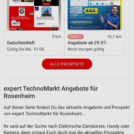
Analyse von Zielgruppen durch Statistiken oder
Kombinationen von Daten aus verschiedenen
Quellen
Entwicklung und Verbesserung der Angebote
3 km
16,1 km
Gutscheinheft
Angebote ab 29.07.
Verwendung reduzierter Daten zur Auswahl von
Gültig bis Mo. 10.08.
Noch morgen gültig
Inhalten
IAB-Besonderheiten:
ALLE PROSPEKTE
Verwendung genauer Standortdaten
Geräte anhand von aktiv angeforderten
expert TechnoMarkt Angebote für
Informationen identifizieren
Rosenheim
Nicht-IAB-Verarbeitungszwecke:
Notwendig
Auf dieser Seite findest Du das aktuelle Angebote und Prospekt
von expert TechnoMarkt für Rosenheim.
Performance
Ihr seid auf der Suche nach Elektrische-Zahnbürste, Handy oder
Funktional
Kamera, dann schaut Euch doch mal die aktuellen Prospekte