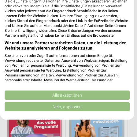
Sie die „Einstellungen“. Sie können Ihre Einstellungen akzeptieren, ablehnen
oder verwalten, indem Sie auf die Schaltfläche „Einstellungen verwalten“
507,99 km
klicken oder jederzeit auf die Fingerabdruck-Schaltfläche in der linken
unteren Ecke der Website klicken. Um Ihre Einwilligung zu widerrufen,
klicken Sie auf den Fingerabdruck oder den Link in der Fußzeile der Website
und klicken Sie auf den Menüpunkt „Meine Daten“. Auf dieser Seite können
expert TechnoMarkt Angebote in Dachau
Sie Ihre Einwilligung widerrufen. Diese Entscheidungen werden unseren
Partnern mitgeteilt und haben keinen Einfluss auf die Browserdaten.
Dachau, Deutschland
❯
Wir und unsere Partner verarbeiten Daten, um die Leistung der
Website zu analysieren und Folgendes zu tun:
492,72 km
Speichern von oder Zugriff auf Informationen auf einem Endgerät.
Verwendung reduzierter Daten zur Auswahl von Werbeanzeigen. Erstellung
von Profilen für personalisierte Werbung. Verwendung von Profilen zur
Elektromärkte Angebote für Rosenheim und
Auswahl personalisierter Werbung. Erstellung von Profilen zur
Personalisierung von Inhalten. Verwendung von Profilen zur Auswahl
Umgebung
personalisierter Inhalte. Messung der Werbeleistung. Messung der
Performance von Inhalten. Analyse von Zielgruppen durch Statistiken oder
Kombinationen von Daten aus verschiedenen Quellen. Entwicklung und
4 Prospekte
Verbesserung der Angebote. Verwendung reduzierter Daten zur Auswahl
Alle akzeptieren
von Inhalten.
ElectronicPartner
ElectronicPartner
Daten können außerhalb der Europäischen Union weitergegeben und in die
Nein, anpassen
USA gesendet werden.
Ihre Einwilligung und die cookie Richtlinie gelten ausschließlich für diese
Website/App.
Partnerliste anzeigen (1 IAB-Anbieter)