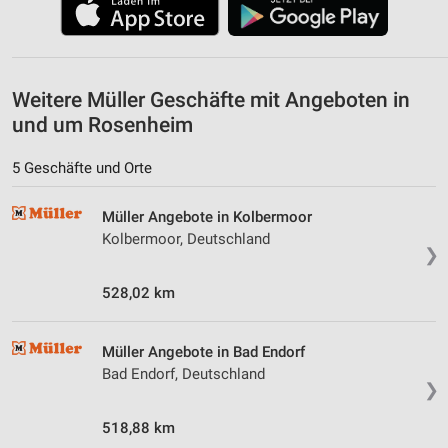
Geräte anhand von aktiv angeforderten
Informationen identifizieren
Nicht-IAB-Verarbeitungszwecke:
Weitere Müller Geschäfte mit Angeboten in
Notwendig
und um Rosenheim
Performance
5 Geschäfte und Orte
Funktional
Müller Angebote in Kolbermoor
Kolbermoor, Deutschland
Werbung
❯
528,02 km
Müller Angebote in Bad Endorf
Bad Endorf, Deutschland
❯
518,88 km