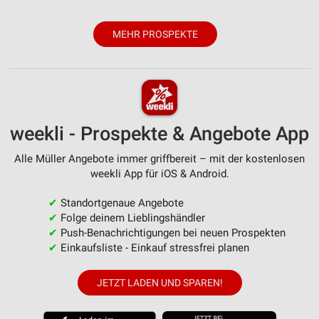
personalisierter Werbung
Erstellung von Profilen zur Personalisierung
MEHR PROSPEKTE
von Inhalten
Verwendung von Profilen zur Auswahl
personalisierter Inhalte
Messung der Werbeleistung
weekli - Prospekte & Angebote App
Messung der Performance von Inhalten
Alle Müller Angebote immer griffbereit – mit der kostenlosen
weekli App für iOS & Android.
Analyse von Zielgruppen durch Statistiken oder
Kombinationen von Daten aus verschiedenen
Quellen
✔
Standortgenaue Angebote
✔
Folge deinem Lieblingshändler
Entwicklung und Verbesserung der Angebote
✔
Push-Benachrichtigungen bei neuen Prospekten
✔
Einkaufsliste - Einkauf stressfrei planen
Verwendung reduzierter Daten zur Auswahl von
Inhalten
JETZT LADEN UND SPAREN!
IAB-Besonderheiten:
Verwendung genauer Standortdaten