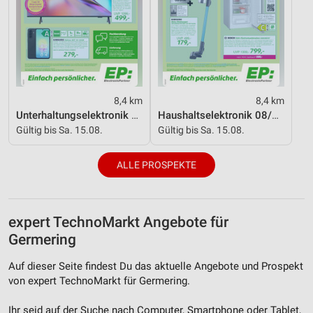
Verwendung von Profilen zur Auswahl
personalisierter Inhalte
Messung der Werbeleistung
Messung der Performance von Inhalten
8,4 km
8,4 km
Analyse von Zielgruppen durch Statistiken oder
Unterhaltungselektronik 08/2026
Haushaltselektronik 08/2026
Kombinationen von Daten aus verschiedenen
Gültig bis Sa. 15.08.
Gültig bis Sa. 15.08.
Quellen
Entwicklung und Verbesserung der Angebote
ALLE PROSPEKTE
Verwendung reduzierter Daten zur Auswahl von
Inhalten
expert TechnoMarkt Angebote für
IAB-Besonderheiten:
Germering
Verwendung genauer Standortdaten
Auf dieser Seite findest Du das aktuelle Angebote und Prospekt
Geräte anhand von aktiv angeforderten
von expert TechnoMarkt für Germering.
Informationen identifizieren
Ihr seid auf der Suche nach Computer, Smartphone oder Tablet,
Nicht-IAB-Verarbeitungszwecke: