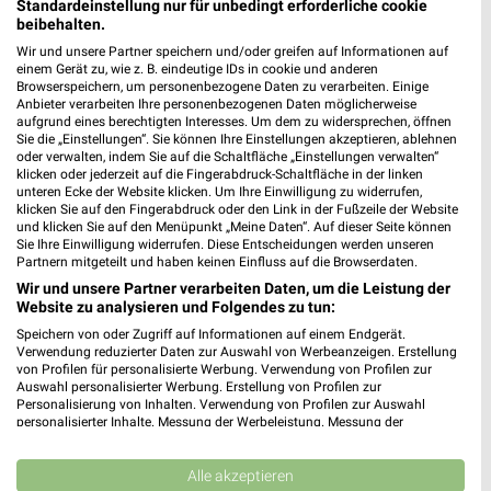
Dachau, Deutschland
Standardeinstellung nur für unbedingt erforderliche cookie
❯
beibehalten.
Wir und unsere Partner speichern und/oder greifen auf Informationen auf
492,72 km
einem Gerät zu, wie z. B. eindeutige IDs in cookie und anderen
Browserspeichern, um personenbezogene Daten zu verarbeiten. Einige
Anbieter verarbeiten Ihre personenbezogenen Daten möglicherweise
aufgrund eines berechtigten Interesses. Um dem zu widersprechen, öffnen
expert TechnoMarkt Angebote in München
Sie die „Einstellungen“. Sie können Ihre Einstellungen akzeptieren, ablehnen
München, Deutschland
oder verwalten, indem Sie auf die Schaltfläche „Einstellungen verwalten“
❯
klicken oder jederzeit auf die Fingerabdruck-Schaltfläche in der linken
unteren Ecke der Website klicken. Um Ihre Einwilligung zu widerrufen,
klicken Sie auf den Fingerabdruck oder den Link in der Fußzeile der Website
496,46 km
und klicken Sie auf den Menüpunkt „Meine Daten“. Auf dieser Seite können
Sie Ihre Einwilligung widerrufen. Diese Entscheidungen werden unseren
Partnern mitgeteilt und haben keinen Einfluss auf die Browserdaten.
Elektromärkte Angebote für Germering und
Wir und unsere Partner verarbeiten Daten, um die Leistung der
Umgebung
Website zu analysieren und Folgendes zu tun:
Speichern von oder Zugriff auf Informationen auf einem Endgerät.
4 Prospekte
Verwendung reduzierter Daten zur Auswahl von Werbeanzeigen. Erstellung
von Profilen für personalisierte Werbung. Verwendung von Profilen zur
Auswahl personalisierter Werbung. Erstellung von Profilen zur
MediaMarkt Saturn
EURONICS
Personalisierung von Inhalten. Verwendung von Profilen zur Auswahl
personalisierter Inhalte. Messung der Werbeleistung. Messung der
Performance von Inhalten. Analyse von Zielgruppen durch Statistiken oder
Kombinationen von Daten aus verschiedenen Quellen. Entwicklung und
Verbesserung der Angebote. Verwendung reduzierter Daten zur Auswahl
Alle akzeptieren