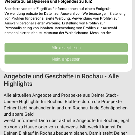
Website zu analysieren und Folgendes zu tun:
Speichern von oder Zugriff auf Informationen auf einem Endgerät.
Verwendung reduzierter Daten zur Auswahl von Werbeanzeigen. Erstellung
von Profilen für personalisierte Werbung. Verwendung von Profilen zur
Auswahl personalisierter Werbung. Erstellung von Profilen zur
Personalisierung von Inhalten. Verwendung von Profilen zur Auswahl
8 km
58,9 km
personalisierter Inhalte. Messung der Werbeleistung. Messung der
Wochenend Spezial
Angebote ab 29.07
Performance von Inhalten. Analyse von Zielgruppen durch Statistiken oder
Kombinationen von Daten aus verschiedenen Quellen. Entwicklung und
Gültig ab Fr. 14.08.
Gültig bis Di. 11.08.
Verbesserung der Angebote. Verwendung reduzierter Daten zur Auswahl
Alle akzeptieren
von Inhalten.
Daten können außerhalb der Europäischen Union weitergegeben und in die
ALLE PROSPEKTE
Nein, anpassen
USA gesendet werden.
Ihre Einwilligung und die cookie Richtlinie gelten ausschließlich für diese
Website/App.
Angebote und Geschäfte in Rochau - Alle
Partnerliste anzeigen (1 IAB-Anbieter)
Highlights
Wir nutzen Ihre Daten für folgende Zwecke:
Alle aktuellen Angebote und Prospekte aus Deiner Stadt -
IAB-Verarbeitungszwecke:
Unsere Highlights für Rochau. Blättere durch die Prospekte
Speichern von oder Zugriff auf Informationen
Deiner Lieblingshändler in und um Rochau, finde Schnäppchen
auf einem Endgerät
und spare Geld.
weekli informiert Dich über aktuelle Angebote für Rochau, egal
Verwendung reduzierter Daten zur Auswahl von
ob von zu Hause oder von unterwegs. Mit weekli kannst Du
Werbeanzeigen
Deinen Einkauf in Rochau bequem planen. Damit steht Deiner