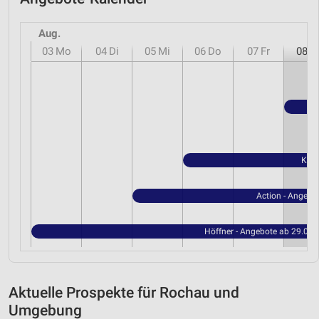
Aug.
03
Mo
04
Di
05
Mi
06
Do
07
Fr
08
S
Kauf
Action - Angebo
Höffner - Angebote ab 29.07
Aktuelle Prospekte für Rochau und
Umgebung