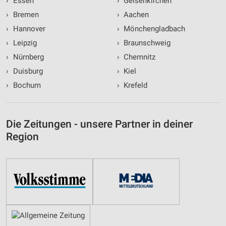
›
Essen
›
Gelsenkirchen
›
Bremen
›
Aachen
›
Hannover
›
Mönchengladbach
›
Leipzig
›
Braunschweig
›
Nürnberg
›
Chemnitz
›
Duisburg
›
Kiel
›
Bochum
›
Krefeld
Die Zeitungen - unsere Partner in deiner
Region