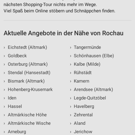
nächsten Shopping-Tour nichts mehr im Wege.
Erstellung von Profilen für personalisierte
Werbung
Viel Spaß beim Online stöbern und Schnäppchen finden.
Verwendung von Profilen zur Auswahl
personalisierter Werbung
Aktuelle Angebote in der Nähe von Rochau
Erstellung von Profilen zur Personalisierung
von Inhalten
›
Eichstedt (Altmark)
›
Tangermünde
›
Goldbeck
›
Schönhausen (Elbe)
Verwendung von Profilen zur Auswahl
personalisierter Inhalte
›
Osterburg (Altmark)
›
Kalbe (Milde)
›
Stendal (Hansestadt)
›
Rühstädt
Messung der Werbeleistung
›
Bismark (Altmark)
›
Kamern
Messung der Performance von Inhalten
›
Hohenberg-Krusemark
›
Arendsee (Altmark)
›
Iden
›
Legde-Quitzöbel
Analyse von Zielgruppen durch Statistiken oder
Kombinationen von Daten aus verschiedenen
›
Hassel
›
Havelberg
Quellen
›
Altmärkische Höhe
›
Zehrental
Entwicklung und Verbesserung der Angebote
›
Altmärkische Wische
›
Aland
›
Arneburg
›
Jerichow