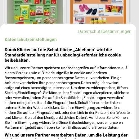
Datenschutzbestimmungen
Datenschutzeinstellungen
Durch Klicken auf die Schaltfläche „Ablehnen“ wird die
23,6 km
13,3 km
Standardeinstellung nur für unbedingt erforderliche cookie
Angebote ab 10.08.
Angebote ab 05.08.
beibehalten.
Gültig ab Mo. 10.08.
Gültig bis Di. 11.08.
Wir und unsere Partner speichern und/oder greifen auf Informationen auf
einem Gerät zu, wie z. B. eindeutige IDs in cookie und anderen
NORMA
Höffner
Browserspeichern, um personenbezogene Daten zu verarbeiten. Einige
Anbieter verarbeiten Ihre personenbezogenen Daten möglicherweise
aufgrund eines berechtigten Interesses. Um dem zu widersprechen, öffnen
Sie die „Einstellungen“. Sie können Ihre Einstellungen akzeptieren, ablehnen
oder verwalten, indem Sie auf die Schaltfläche „Einstellungen verwalten“
klicken oder jederzeit auf die Fingerabdruck-Schaltfläche in der linken
unteren Ecke der Website klicken. Um Ihre Einwilligung zu widerrufen,
klicken Sie auf den Fingerabdruck oder den Link in der Fußzeile der Website
und klicken Sie auf den Menüpunkt „Meine Daten“. Auf dieser Seite können
Sie Ihre Einwilligung widerrufen. Diese Entscheidungen werden unseren
Partnern mitgeteilt und haben keinen Einfluss auf die Browserdaten.
Wir und unsere Partner verarbeiten Daten, um die Leistung der