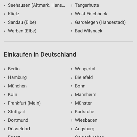
Verwendung reduzierter Daten zur Auswahl von
›
Seehausen (Altmark, Hansestadt)
›
Tangerhütte
Inhalten
›
Klietz
›
Wust-Fischbeck
IAB-Besonderheiten:
›
Sandau (Elbe)
›
Gardelegen (Hansestadt)
Verwendung genauer Standortdaten
›
Werben (Elbe)
›
Bad Wilsnack
Geräte anhand von aktiv angeforderten
Informationen identifizieren
Nicht-IAB-Verarbeitungszwecke:
Einkaufen in Deutschland
Notwendig
›
Berlin
›
Wuppertal
Performance
›
Hamburg
›
Bielefeld
›
München
›
Bonn
Funktional
›
Köln
›
Mannheim
Werbung
›
Frankfurt (Main)
›
Münster
›
Stuttgart
›
Karlsruhe
›
Dortmund
›
Wiesbaden
›
Düsseldorf
›
Augsburg