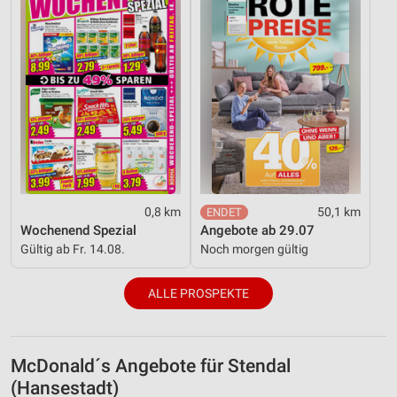
Analyse von Zielgruppen durch Statistiken oder
Kombinationen von Daten aus verschiedenen
Quellen
Entwicklung und Verbesserung der Angebote
Verwendung reduzierter Daten zur Auswahl von
Inhalten
IAB-Besonderheiten:
Verwendung genauer Standortdaten
0,8 km
50,1 km
Geräte anhand von aktiv angeforderten
Wochenend Spezial
Angebote ab 29.07
Informationen identifizieren
Gültig ab Fr. 14.08.
Noch morgen gültig
Nicht-IAB-Verarbeitungszwecke:
ALLE PROSPEKTE
Notwendig
Performance
McDonald´s Angebote für Stendal
Funktional
(Hansestadt)