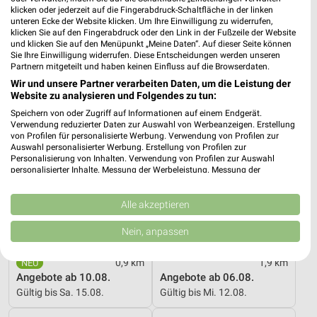
Angebote ab 08.08.
Mo-Mi Angebote ab 10.08.
klicken oder jederzeit auf die Fingerabdruck-Schaltfläche in der linken
Gültig bis Fr. 14.08.
Gültig bis Mi. 12.08.
unteren Ecke der Website klicken. Um Ihre Einwilligung zu widerrufen,
klicken Sie auf den Fingerabdruck oder den Link in der Fußzeile der Website
und klicken Sie auf den Menüpunkt „Meine Daten“. Auf dieser Seite können
PENNY
Kaufland
Sie Ihre Einwilligung widerrufen. Diese Entscheidungen werden unseren
Partnern mitgeteilt und haben keinen Einfluss auf die Browserdaten.
Wir und unsere Partner verarbeiten Daten, um die Leistung der
Website zu analysieren und Folgendes zu tun:
Speichern von oder Zugriff auf Informationen auf einem Endgerät.
Verwendung reduzierter Daten zur Auswahl von Werbeanzeigen. Erstellung
von Profilen für personalisierte Werbung. Verwendung von Profilen zur
Auswahl personalisierter Werbung. Erstellung von Profilen zur
Personalisierung von Inhalten. Verwendung von Profilen zur Auswahl
personalisierter Inhalte. Messung der Werbeleistung. Messung der
Performance von Inhalten. Analyse von Zielgruppen durch Statistiken oder
Kombinationen von Daten aus verschiedenen Quellen. Entwicklung und
Verbesserung der Angebote. Verwendung reduzierter Daten zur Auswahl
Alle akzeptieren
von Inhalten.
Daten können außerhalb der Europäischen Union weitergegeben und in die
Nein, anpassen
USA gesendet werden.
Ihre Einwilligung und die cookie Richtlinie gelten ausschließlich für diese
0,9 km
1,9 km
Website/App.
Angebote ab 10.08.
Angebote ab 06.08.
Partnerliste anzeigen (1 IAB-Anbieter)
Gültig bis Sa. 15.08.
Gültig bis Mi. 12.08.
Wir nutzen Ihre Daten für folgende Zwecke: