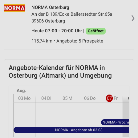
Verwendung genauer Standortdaten
NORMA Osterburg
An der B 189/Ecke Ballerstedter Str.65a
Geräte anhand von aktiv angeforderten
❯
39606 Osterburg
Informationen identifizieren
Heute 07:00 - 20:00 Uhr |
Geöffnet
Nicht-IAB-Verarbeitungszwecke:
115,74 km • Angebote: 5 Prospekte
Notwendig
Performance
Angebote-Kalender für NORMA in
Funktional
Osterburg (Altmark) und Umgebung
Werbung
Aug.
03
Mo
04
Di
05
Mi
06
Do
07
Fr
08
S
NORMA - Angebote ab 03.08.