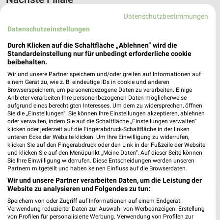
Datenschutzbestimmungen
NORMA Osterburg
Datenschutzeinstellungen
An der B 189/Ecke Ballerstedter Str.65a
❯
39606 Osterburg
Durch Klicken auf die Schaltfläche „Ablehnen“ wird die
Standardeinstellung nur für unbedingt erforderliche cookie
Heute 07:00 - 20:00 Uhr |
Geöffnet
beibehalten.
115,74 km • Angebote: 5 Prospekte
Wir und unsere Partner speichern und/oder greifen auf Informationen auf
einem Gerät zu, wie z. B. eindeutige IDs in cookie und anderen
Browserspeichern, um personenbezogene Daten zu verarbeiten. Einige
Anbieter verarbeiten Ihre personenbezogenen Daten möglicherweise
aufgrund eines berechtigten Interesses. Um dem zu widersprechen, öffnen
Sie die „Einstellungen“. Sie können Ihre Einstellungen akzeptieren, ablehnen
oder verwalten, indem Sie auf die Schaltfläche „Einstellungen verwalten“
klicken oder jederzeit auf die Fingerabdruck-Schaltfläche in der linken
unteren Ecke der Website klicken. Um Ihre Einwilligung zu widerrufen,
klicken Sie auf den Fingerabdruck oder den Link in der Fußzeile der Website
und klicken Sie auf den Menüpunkt „Meine Daten“. Auf dieser Seite können
Sie Ihre Einwilligung widerrufen. Diese Entscheidungen werden unseren
Partnern mitgeteilt und haben keinen Einfluss auf die Browserdaten.
Wir und unsere Partner verarbeiten Daten, um die Leistung der
Website zu analysieren und Folgendes zu tun:
❯
Speichern von oder Zugriff auf Informationen auf einem Endgerät.
Verwendung reduzierter Daten zur Auswahl von Werbeanzeigen. Erstellung
von Profilen für personalisierte Werbung. Verwendung von Profilen zur