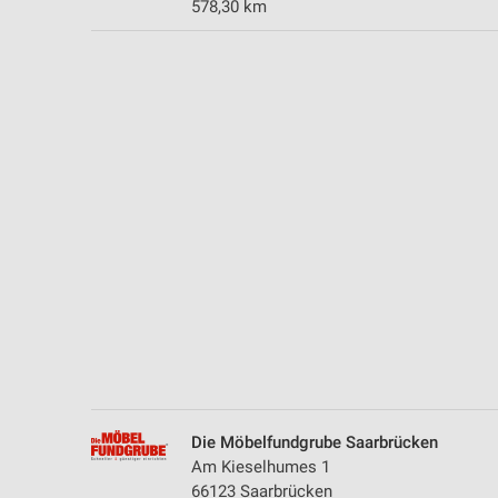
578,30 km
Messung der Performance von Inhalten
Analyse von Zielgruppen durch Statistiken oder Kombinationen 
Quellen
Entwicklung und Verbesserung der Angebote
Verwendung reduzierter Daten zur Auswahl von Inhalten
IAB-Besonderheiten:
Verwendung genauer Standortdaten
Geräte anhand von aktiv angeforderten Informationen identifizie
Nicht-IAB-Verarbeitungszwecke:
Notwendig
Performance
Die Möbelfundgrube Saarbrücken
Funktional
Am Kieselhumes 1
66123 Saarbrücken
Werbung