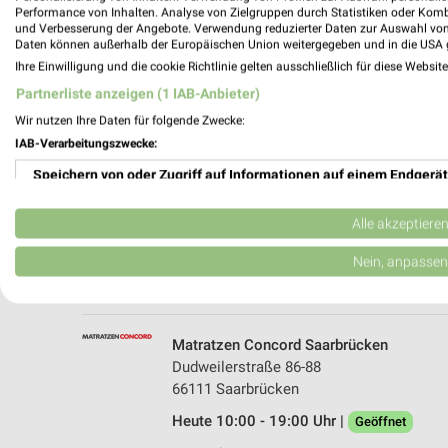
Performance von Inhalten. Analyse von Zielgruppen durch Statistiken oder Kom
und Verbesserung der Angebote. Verwendung reduzierter Daten zur Auswahl von
Daten können außerhalb der Europäischen Union weitergegeben und in die USA 
Ihre Einwilligung und die cookie Richtlinie gelten ausschließlich für diese Websit
Partnerliste anzeigen (1 IAB-Anbieter)
Wir nutzen Ihre Daten für folgende Zwecke:
IAB-Verarbeitungszwecke:
Speichern von oder Zugriff auf Informationen auf einem Endgerät
mömax Saarbrücken
Gersweilerstrasse 68
Verwendung reduzierter Daten zur Auswahl von Werbeanzeigen
66117 Saarbrücken
Alle akzeptiere
Heute 10:00 - 19:00 Uhr |
Geöffnet
Erstellung von Profilen für personalisierte Werbung
Nein, anpassen
580,82 km • Angebote: 1 Prospekt
Verwendung von Profilen zur Auswahl personalisierter Werbung
Erstellung von Profilen zur Personalisierung von Inhalten
Matratzen Concord Saarbrücken
Dudweilerstraße 86-88
Verwendung von Profilen zur Auswahl personalisierter Inhalte
66111 Saarbrücken
Heute 10:00 - 19:00 Uhr |
Messung der Werbeleistung
Geöffnet