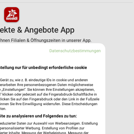
pekte & Angebote App
nen Filialen & Öffnungszeiten in unserer App.
Datenschutzbestimmungen
e Angebote
ieblingshändler
htigungen bei neuen Prospekten
tellung nur für unbedingt erforderliche cookie
 Einkauf stressfrei planen
erät zu, wie z. B. eindeutige IDs in cookie und anderen
 App jetzt laden oder QR-Code scannen.
verarbeiten Ihre personenbezogenen Daten möglicherweise
„Einstellungen“. Sie können Ihre Einstellungen akzeptieren,
 klicken oder jederzeit auf die Fingerabdruck-Schaltfläche in
klicken Sie auf den Fingerabdruck oder den Link in der Fußzeile
önnen Sie Ihre Einwilligung widerrufen. Diese Entscheidungen
ten.
ite zu analysieren und Folgendes zu tun:
reduzierter Daten zur Auswahl von Werbeanzeigen. Erstellung
ersonalisierter Werbung. Erstellung von Profilen zur
ierter Inhalte. Messung der Werbeleistung. Messung der