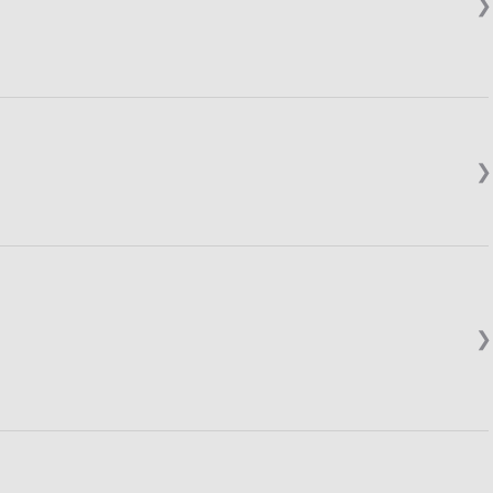
❯
❯
❯