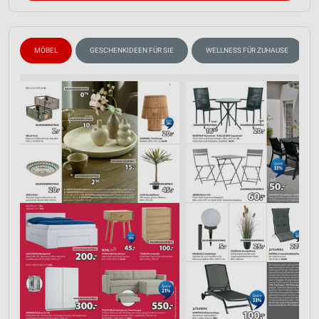
Speichern von oder Zugriff auf Informationen
auf einem Endgerät
MÖBEL
GESCHENKIDEEN FÜR SIE
WELLNESS FÜR ZUHAUSE
Verwendung reduzierter Daten zur Auswahl von
Werbeanzeigen
Erstellung von Profilen für personalisierte
Werbung
Verwendung von Profilen zur Auswahl
personalisierter Werbung
Erstellung von Profilen zur Personalisierung
von Inhalten
Verwendung von Profilen zur Auswahl
personalisierter Inhalte
Messung der Werbeleistung
Messung der Performance von Inhalten