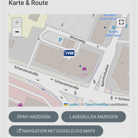
Karte & Route
+
⛶
−
Leaflet
|
©
OpenStreetMap
contributors
ÖPNV ANZEIGEN
LADESÄULEN ANZEIGEN
NAVIGATION MIT GOOGLE/IOS MAPS