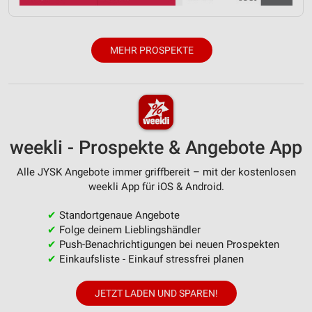
Analyse von Zielgruppen durch Statistiken oder
Kombinationen von Daten aus verschiedenen
Quellen
MEHR PROSPEKTE
Entwicklung und Verbesserung der Angebote
Verwendung reduzierter Daten zur Auswahl von
Inhalten
IAB-Besonderheiten:
Verwendung genauer Standortdaten
weekli - Prospekte & Angebote App
Geräte anhand von aktiv angeforderten
Alle JYSK Angebote immer griffbereit – mit der kostenlosen
Informationen identifizieren
weekli App für iOS & Android.
Nicht-IAB-Verarbeitungszwecke:
✔
Standortgenaue Angebote
Notwendig
✔
Folge deinem Lieblingshändler
✔
Push-Benachrichtigungen bei neuen Prospekten
Performance
✔
Einkaufsliste - Einkauf stressfrei planen
Funktional
JETZT LADEN UND SPAREN!
Werbung