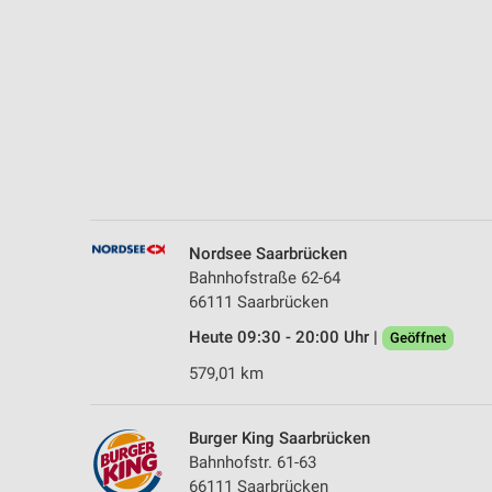
Messung der Performance von Inhalten
Analyse von Zielgruppen durch Statistiken oder Kombinationen 
Quellen
Entwicklung und Verbesserung der Angebote
Verwendung reduzierter Daten zur Auswahl von Inhalten
IAB-Besonderheiten:
Verwendung genauer Standortdaten
Nordsee Saarbrücken
Bahnhofstraße 62-64
Geräte anhand von aktiv angeforderten Informationen identifizie
66111 Saarbrücken
Nicht-IAB-Verarbeitungszwecke:
Heute 09:30 - 20:00 Uhr |
Geöffnet
Notwendig
579,01 km
Performance
Burger King Saarbrücken
Funktional
Bahnhofstr. 61-63
66111 Saarbrücken
Werbung