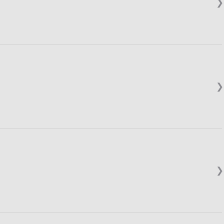
❯
❯
❯