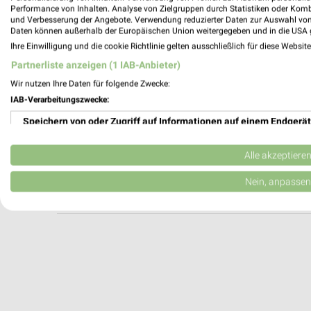
KFC Saarbrücken
Performance von Inhalten. Analyse von Zielgruppen durch Statistiken oder Kom
und Verbesserung der Angebote. Verwendung reduzierter Daten zur Auswahl von
Am Hauptbahnhof 12
Daten können außerhalb der Europäischen Union weitergegeben und in die USA 
66111 Saarbrücken
Ihre Einwilligung und die cookie Richtlinie gelten ausschließlich für diese Websit
Heute 10:00 - 23:00 Uhr |
Geöffnet
Partnerliste anzeigen (1 IAB-Anbieter)
578,83 km
Wir nutzen Ihre Daten für folgende Zwecke:
IAB-Verarbeitungszwecke:
Speichern von oder Zugriff auf Informationen auf einem Endgerät
McDonald's Saarbrücken
Reichsstraße 1
Verwendung reduzierter Daten zur Auswahl von Werbeanzeigen
66111 Saarbrücken
Alle akzeptiere
Heute 06:00 - 02:00 Uhr |
Geöffnet
Erstellung von Profilen für personalisierte Werbung
Nein, anpassen
579,02 km
Verwendung von Profilen zur Auswahl personalisierter Werbung
Erstellung von Profilen zur Personalisierung von Inhalten
Verwendung von Profilen zur Auswahl personalisierter Inhalte
Messung der Werbeleistung