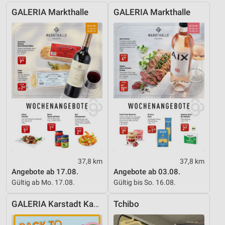
GALERIA Markthalle
GALERIA Markthalle
Erstellung von Profilen zur Personalisierung
von Inhalten
Verwendung von Profilen zur Auswahl
personalisierter Inhalte
Messung der Werbeleistung
Messung der Performance von Inhalten
Analyse von Zielgruppen durch Statistiken oder
Kombinationen von Daten aus verschiedenen
Quellen
Entwicklung und Verbesserung der Angebote
37,8 km
37,8 km
Angebote ab 17.08.
Angebote ab 03.08.
Verwendung reduzierter Daten zur Auswahl von
Inhalten
Gültig ab Mo. 17.08.
Gültig bis So. 16.08.
IAB-Besonderheiten:
GALERIA Karstadt Kaufhof
Tchibo
Verwendung genauer Standortdaten