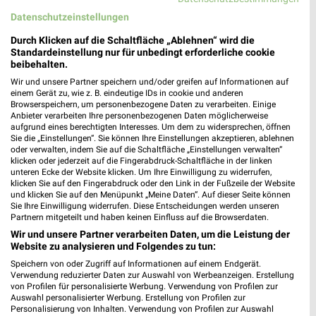
46535 Dinslaken
❯
Datenschutzeinstellungen
Heute 10:00 - 19:00 Uhr |
Geschlossen
Durch Klicken auf die Schaltfläche „Ablehnen“ wird die
467,96 km • Angebote: 5 Prospekte
Standardeinstellung nur für unbedingt erforderliche cookie
beibehalten.
Wir und unsere Partner speichern und/oder greifen auf Informationen auf
KODi Dinslaken
einem Gerät zu, wie z. B. eindeutige IDs in cookie und anderen
Browserspeichern, um personenbezogene Daten zu verarbeiten. Einige
Am Neutor 22
Anbieter verarbeiten Ihre personenbezogenen Daten möglicherweise
46535 Dinslaken
aufgrund eines berechtigten Interesses. Um dem zu widersprechen, öffnen
❯
Sie die „Einstellungen“. Sie können Ihre Einstellungen akzeptieren, ablehnen
Heute 09:00 - 18:30 Uhr |
Geschlossen
oder verwalten, indem Sie auf die Schaltfläche „Einstellungen verwalten“
klicken oder jederzeit auf die Fingerabdruck-Schaltfläche in der linken
467,85 km
unteren Ecke der Website klicken. Um Ihre Einwilligung zu widerrufen,
klicken Sie auf den Fingerabdruck oder den Link in der Fußzeile der Website
und klicken Sie auf den Menüpunkt „Meine Daten“. Auf dieser Seite können
Sie Ihre Einwilligung widerrufen. Diese Entscheidungen werden unseren
Ernsting's family Moers
Partnern mitgeteilt und haben keinen Einfluss auf die Browserdaten.
Jahnstraße 6
Wir und unsere Partner verarbeiten Daten, um die Leistung der
47443 Moers
Website zu analysieren und Folgendes zu tun:
❯
Heute 09:00 - 20:00 Uhr |
Speichern von oder Zugriff auf Informationen auf einem Endgerät.
Geschlossen
Verwendung reduzierter Daten zur Auswahl von Werbeanzeigen. Erstellung
477,49 km
von Profilen für personalisierte Werbung. Verwendung von Profilen zur
Auswahl personalisierter Werbung. Erstellung von Profilen zur
Personalisierung von Inhalten. Verwendung von Profilen zur Auswahl