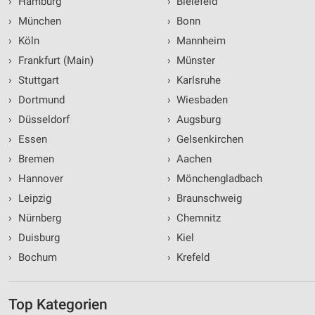
›
Hamburg
›
Bielefeld
›
München
›
Bonn
›
Köln
›
Mannheim
›
Frankfurt (Main)
›
Münster
›
Stuttgart
›
Karlsruhe
›
Dortmund
›
Wiesbaden
›
Düsseldorf
›
Augsburg
›
Essen
›
Gelsenkirchen
›
Bremen
›
Aachen
›
Hannover
›
Mönchengladbach
›
Leipzig
›
Braunschweig
›
Nürnberg
›
Chemnitz
›
Duisburg
›
Kiel
›
Bochum
›
Krefeld
Top Kategorien