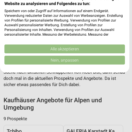
Website zu analysieren und Folgendes zu tun:
Speichern von oder Zugriff auf Informationen auf einem Endgerät.
Verwendung reduzierter Daten zur Auswahl von Werbeanzeigen. Erstellung
von Profilen für personalisierte Werbung. Verwendung von Profilen zur
Auswahl personalisierter Werbung. Erstellung von Profilen zur
Personalisierung von Inhalten. Verwendung von Profilen zur Auswahl
Adresse, Öffnungszeiten und Entfernung für
personalisierter Inhalte. Messung der Werbeleistung. Messung der
Performance von Inhalten. Analyse von Zielgruppen durch Statistiken oder
die KODi Filiale in Alpen
Kombinationen von Daten aus verschiedenen Quellen. Entwicklung und
Verbesserung der Angebote. Verwendung reduzierter Daten zur Auswahl
Alle akzeptieren
Adresse, Öffnungszeiten und Entfernung alles rund um die KODi
von Inhalten.
Daten können außerhalb der Europäischen Union weitergegeben und in die
Filiale in Alpen. Den schnellsten Weg zu Deiner Lieblingsfiliale
Nein, anpassen
USA gesendet werden.
kannst Du über die Routen-Funktion finden. Wenn Du auf der
Ihre Einwilligung und die cookie Richtlinie gelten ausschließlich für diese
Suche nach aktuellen Schnäppchen von KODi bist, dann schau
Website/App.
doch mal in die aktuellen Prospekte und Angebote. Da ist
Partnerliste anzeigen (1 IAB-Anbieter)
sicher etwas passendes für Dich dabei.
Wir nutzen Ihre Daten für folgende Zwecke:
IAB-Verarbeitungszwecke:
Kaufhäuser Angebote für Alpen und
Speichern von oder Zugriff auf Informationen
Umgebung
auf einem Endgerät
9 Prospekte
Verwendung reduzierter Daten zur Auswahl von
Werbeanzeigen
Tchibo
GALERIA Karstadt Kaufhof